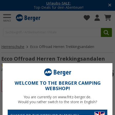
Urlaubs-SALE:
Top-Deals für dein Abenteuer!
Herrenschuhe
Ecco Offroad Herren Trekkingsandalen
Ecco Offroad Herren Trekkingsandalen
(11)
Art.-Nr.: 41065541
WELCOME TO THE BERGER CAMPING
%
WEBSHOP!
You are currently on www.fritz-berger.de.
Would you rather switch to the store in English?