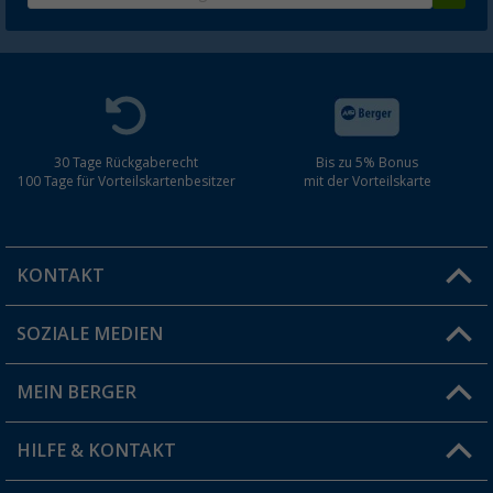
30 Tage Rückgaberecht
Bis zu 5% Bonus
100 Tage für Vorteilskartenbesitzer
mit der Vorteilskarte
KONTAKT
SOZIALE MEDIEN
Du hast eine Frage?
MEIN BERGER
Filiale finden
HILFE & KONTAKT
Vorteilskarte