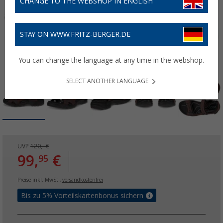
CHANGE TO THE WEBSHOP IN ENGLISH
STAY ON WWW.FRITZ-BERGER.DE
You can change the language at any time in the webshop.
SELECT ANOTHER LANGUAGE
UVP
120,- €
99,
€
95
Preise inkl. MwSt.,
versandkostenfrei
Bis zu 5% Vorteilskartenbonus sichern