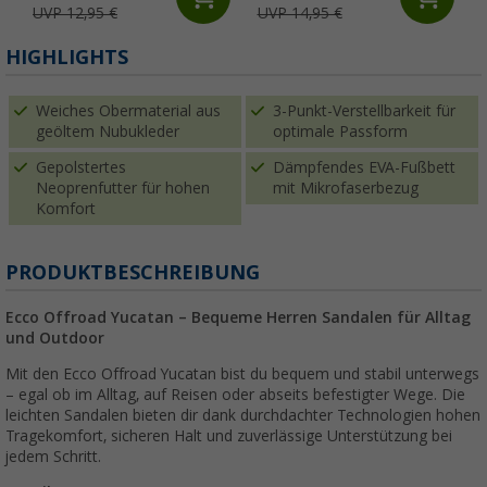
UVP 12,95 €
UVP 14,95 €
HIGHLIGHTS
Weiches Obermaterial aus
3-Punkt-Verstellbarkeit für
geöltem Nubukleder
optimale Passform
Gepolstertes
Dämpfendes EVA-Fußbett
Neoprenfutter für hohen
mit Mikrofaserbezug
Komfort
PRODUKTBESCHREIBUNG
Ecco Offroad Yucatan – Bequeme Herren Sandalen für Alltag
und Outdoor
Mit den Ecco Offroad Yucatan bist du bequem und stabil unterwegs
– egal ob im Alltag, auf Reisen oder abseits befestigter Wege. Die
leichten Sandalen bieten dir dank durchdachter Technologien hohen
Tragekomfort, sicheren Halt und zuverlässige Unterstützung bei
jedem Schritt.