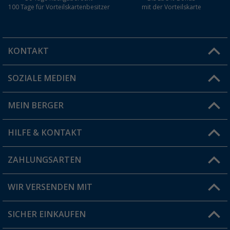
100 Tage für Vorteilskartenbesitzer
mit der Vorteilskarte
KONTAKT
SOZIALE MEDIEN
Du hast eine Frage?
MEIN BERGER
Filiale finden
HILFE & KONTAKT
Vorteilskarte
Blog
ZAHLUNGSARTEN
FAQ & Kontakt
Produkttester
Versandinformationen
WIR VERSENDEN MIT
Jobs & Karriere
Click & Collect
SICHER EINKAUFEN
Geschenkgutschein
Rücksendung