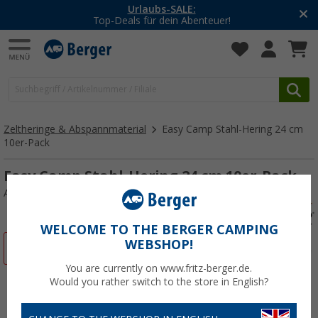
Urlaubs-SALE:
-2
op-Deals für dein Abenteuer!
M
Zeltheringe & Abspannmaterial
Easy Camp Stahl-Hering 24 cm
10er-Pack
Easy Camp Stahl-Hering 24 cm 10er-Pack
Art.-Nr.: 483823
WELCOME TO THE BERGER CAMPING
WEBSHOP!
%
You are currently on www.fritz-berger.de.
Would you rather switch to the store in English?