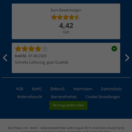
Berger Bewusst
Eure Bewertungen
Bestellstatus
Über uns
4,42
Hauptkatalog
Gut
Händler werden
Axel M.
07.08.2026
Mar
Schnelle Lieferung, gute Qualität
Das
AGB
BattG
ElektroG
Impressum
Datenschutz
Widerrufsrecht
Barrierefreiheit
Cookie-Einstellungen
Vertrag widerrufen
Alle Preise inkl. MwSt., versandkostenfreie Lieferung ab 50 € innerhalb Deutschland,