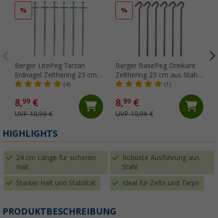
%
%
Berger LitePeg Tarzan
Berger BasePeg Dreikant
Erdnagel Zelthering 23 cm
Zelthering 23 cm aus Stahl
aus Stahl für weiche Böden,
für gemischte Böden, 6er-
(4)
(1)
6er-Pack
Pack
8,
€
8,
€
99
99
UVP 10,99 €
UVP 10,99 €
HIGHLIGHTS
24 cm Länge für sicheren
Robuste Ausführung aus
Halt
Stahl
Starker Halt und Stabilität
Ideal für Zelte und Tarps
PRODUKTBESCHREIBUNG