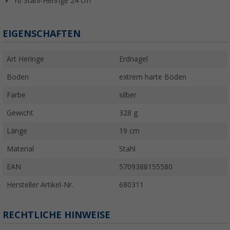
10 Stahl-Heringe 24 cm
EIGENSCHAFTEN
Art Heringe
Erdnagel
Boden
extrem harte Böden
Farbe
silber
Gewicht
328 g
Länge
19 cm
Material
Stahl
EAN
5709388155580
Hersteller Artikel-Nr.
680311
RECHTLICHE HINWEISE