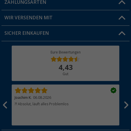
ZAHLUNGSARTEN
FAQ & Kontakt
Produkttester
Versandinformationen
WIR VERSENDEN MIT
Jobs & Karriere
Click & Collect
SICHER EINKAUFEN
Geschenkgutschein
Rücksendung
Berger Bewusst
Eure Bewertungen
Bestellstatus
Über uns
4,43
Hauptkatalog
Gut
Händler werden
Joachim K.
06.08.2026
And
l
?? Absolut, läuft alles Problemlos
Sch
he
esen