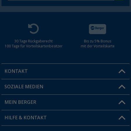
30 Tage Rückgaberecht
Bis zu 5% Bonus
100 Tage für Vorteilskartenbesitzer
mit der Vorteilskarte
KONTAKT
SOZIALE MEDIEN
Du hast eine Frage?
MEIN BERGER
Filiale finden
HILFE & KONTAKT
Vorteilskarte
Blog