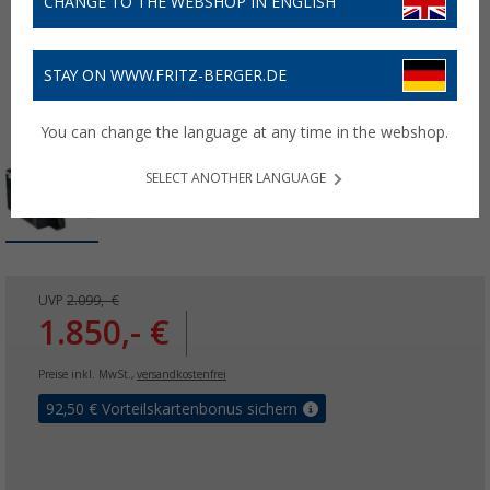
CHANGE TO THE WEBSHOP IN ENGLISH
STAY ON WWW.FRITZ-BERGER.DE
You can change the language at any time in the webshop.
SELECT ANOTHER LANGUAGE
UVP
2.099,- €
1.850,- €
Preise inkl. MwSt.,
versandkostenfrei
92,50
€ Vorteilskartenbonus sichern