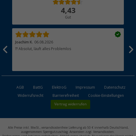
Über uns
4,43
Hauptkatalog
Gut
Händler werden
Joachim K.
06.08.2026
And
l
?? Absolut, läuft alles Problemlos
Sch
he
esen
AGB
BattG
ElektroG
Impressum
Datenschutz
Widerrufsrecht
Barrierefreiheit
Cookie-Einstellungen
Vertrag widerrufen
Alle Preise inkl. MwSt., versandkostenfreie Lieferung ab 50 € innerhalb Deutschland,
ausgenommen Sperrgutzuschlag. Ansonsten zzgl. Versandkosten.