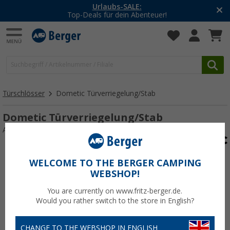
Urlaubs-SALE:
Top-Deals für dein Abenteuer!
Türschlösser
Dometic Türverriegelung/Stab
Dometic Türverriegelung/Stab
Art.-Nr.: TuerverriegelungStab109043
WELCOME TO THE BERGER CAMPING
WEBSHOP!
You are currently on www.fritz-berger.de.
Would you rather switch to the store in English?
CHANGE TO THE WEBSHOP IN ENGLISH