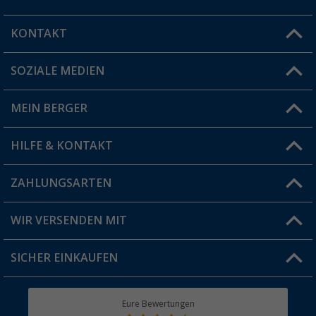
KONTAKT
SOZIALE MEDIEN
Du hast eine Frage?
MEIN BERGER
Filiale finden
HILFE & KONTAKT
Vorteilskarte
Blog
ZAHLUNGSARTEN
FAQ & Kontakt
Produkttester
Versandinformationen
WIR VERSENDEN MIT
Jobs & Karriere
Click & Collect
SICHER EINKAUFEN
Geschenkgutschein
Rücksendung
Berger Bewusst
Eure Bewertungen
Bestellstatus