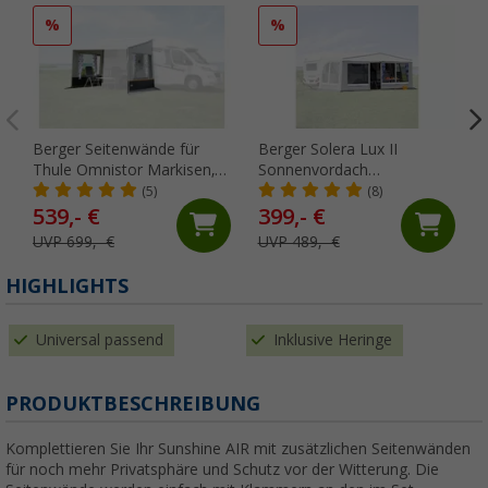
%
%
Berger Seitenwände für
Berger Solera Lux II
Thule Omnistor Markisen,
Sonnenvordach
Anbauhöhe 240 - 260 cm (2
Vorderwand (Größe 13),
(5)
(8)
Stück)
Umlaufmaß 911 - 940 cm
539,- €
399,- €
UVP 699,- €
UVP 489,- €
HIGHLIGHTS
Universal passend
Inklusive Heringe
PRODUKTBESCHREIBUNG
Komplettieren Sie Ihr Sunshine AIR mit zusätzlichen Seitenwänden
für noch mehr Privatsphäre und Schutz vor der Witterung. Die