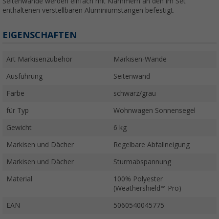
Seitenwände werden einfach mit Klammern an den im Set
enthaltenen verstellbaren Aluminiumstangen befestigt.
EIGENSCHAFTEN
Art Markisenzubehör
Markisen-Wände
Ausführung
Seitenwand
Farbe
schwarz/grau
für Typ
Wohnwagen Sonnensegel
Gewicht
6 kg
Markisen und Dächer
Regelbare Abfallneigung
Markisen und Dächer
Sturmabspannung
Material
100% Polyester
(Weathershield™ Pro)
EAN
5060540045775