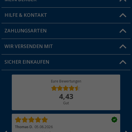
Filiale finden
HILFE & KONTAKT
Vorteilskarte
Blog
ZAHLUNGSARTEN
FAQ & Kontakt
Produkttester
Versandinformationen
WIR VERSENDEN MIT
Jobs & Karriere
Click & Collect
SICHER EINKAUFEN
Geschenkgutschein
Rücksendung
Berger Bewusst
Eure Bewertungen
Bestellstatus
Über uns
4,43
Hauptkatalog
Gut
Händler werden
Thomas D.
05.08.2026
Kla