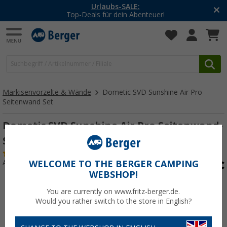
-20% auf Kleidung und Schuhe
Mit dem Aktionscode
20SSV
Markisenvorzelte & Wände
Dometic SVD Sunshine Air Pro
Seitenwand Set
Dometic SVD Sunshine Air Pro Seitenwand-
Set
(2)
Art.-Nr.: 352230
WELCOME TO THE BERGER CAMPING
WEBSHOP!
You are currently on www.fritz-berger.de.
Would you rather switch to the store in English?