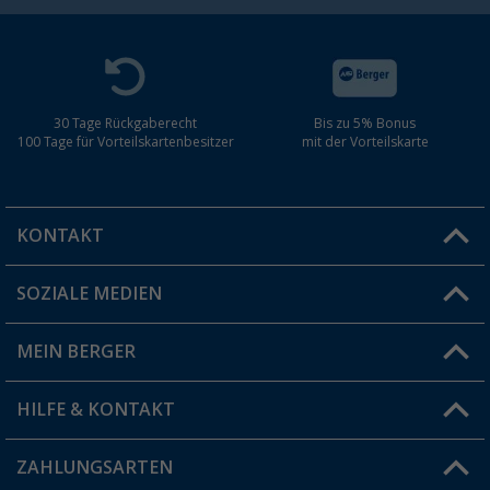
30 Tage Rückgaberecht
Bis zu 5% Bonus
100 Tage für Vorteilskartenbesitzer
mit der Vorteilskarte
KONTAKT
SOZIALE MEDIEN
Du hast eine Frage?
MEIN BERGER
Filiale finden
HILFE & KONTAKT
Vorteilskarte
Blog
ZAHLUNGSARTEN
FAQ & Kontakt