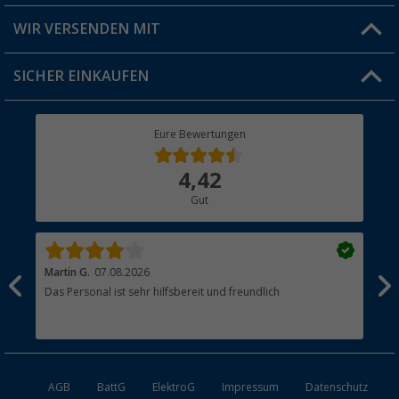
Produkttester
Versandinformationen
WIR VERSENDEN MIT
Jobs & Karriere
Click & Collect
SICHER EINKAUFEN
Geschenkgutschein
Rücksendung
Berger Bewusst
Eure Bewertungen
Bestellstatus
Über uns
4,42
Hauptkatalog
Gut
Händler werden
Martin G.
07.08.2026
Jue
Das Personal ist sehr hilfsbereit und freundlich
Per
AGB
BattG
ElektroG
Impressum
Datenschutz