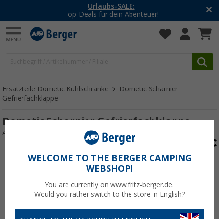
Urlaubs-SALE:
Top-Deals für dein Abenteuer!
Ersatzteile Dometic Kühlschränke
Dometic Scharnier
Gefrierfachklappe
Dometic Scharnier Gefrierfachklappe
Art.-Nr.: 540773
WELCOME TO THE BERGER CAMPING
WEBSHOP!
You are currently on www.fritz-berger.de.
Would you rather switch to the store in English?