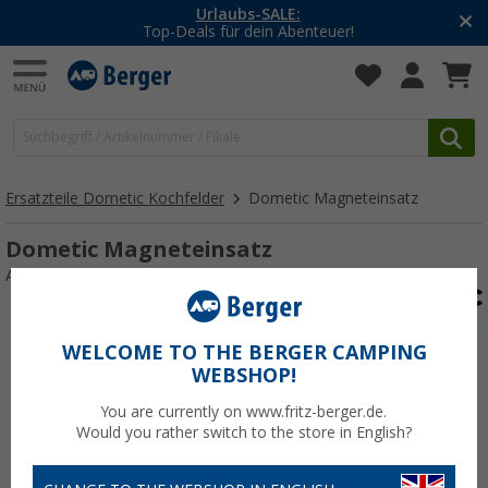
Urlaubs-SALE:
Top-Deals für dein Abenteuer!
Ersatzteile Dometic Kochfelder
Dometic Magneteinsatz
Dometic Magneteinsatz
Art.-Nr.: 114213
WELCOME TO THE BERGER CAMPING
WEBSHOP!
You are currently on www.fritz-berger.de.
Would you rather switch to the store in English?