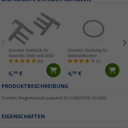
Dometic Endstück für
Dometic Dichtung für
Rastrollo 2000 und 3000
Edelstahlkocher
(32)
(1)
6,
€
4,
€
99
99
PRODUKTBESCHREIBUNG
Dometic Magneteinsatz passend für CE88/CE99, EK2000
EIGENSCHAFTEN