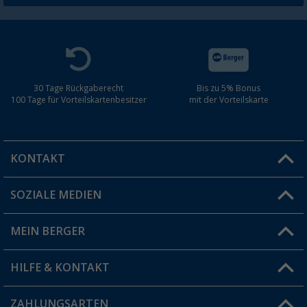
30 Tage Rückgaberecht
Bis zu 5% Bonus
100 Tage für Vorteilskartenbesitzer
mit der Vorteilskarte
KONTAKT
SOZIALE MEDIEN
Du hast eine Frage?
MEIN BERGER
Filiale finden
HILFE & KONTAKT
Vorteilskarte
Blog
ZAHLUNGSARTEN
FAQ & Kontakt