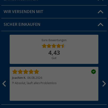
Produkttester
Versandinformationen
WIR VERSENDEN MIT
Jobs & Karriere
Click & Collect
SICHER EINKAUFEN
Geschenkgutschein
Rücksendung
Berger Bewusst
Eure Bewertungen
Bestellstatus
Über uns
4,43
Hauptkatalog
Gut
Händler werden
Joachim K.
06.08.2026
And
l
?? Absolut, läuft alles Problemlos
Sch
he
esen