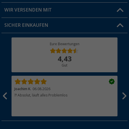
Produkttester
Versandinformationen
WIR VERSENDEN MIT
Jobs & Karriere
Click & Collect
SICHER EINKAUFEN
Geschenkgutschein
Rücksendung
Berger Bewusst
Eure Bewertungen
Bestellstatus
Über uns
4,43
Hauptkatalog
Gut
Händler werden
Joachim K.
06.08.2026
And
l
?? Absolut, läuft alles Problemlos
Sch
he
esen