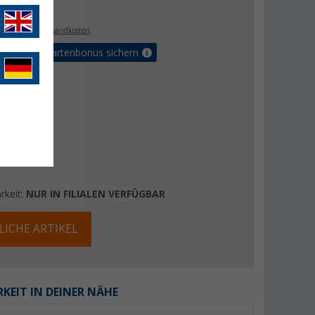
€
9
. MwSt.,
zzgl. Versandkosten
5% Vorteilskartenbonus sichern
rkeit:
NUR IN FILIALEN VERFÜGBAR
LICHE ARTIKEL
KEIT IN DEINER NÄHE