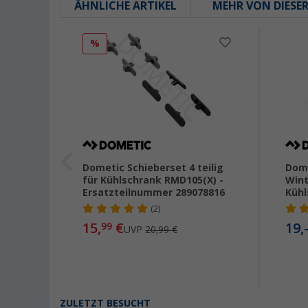
ÄHNLICHE ARTIKEL
MEHR VON DIESE
%
Dometic Schieberset 4 teilig
Dome
xen /
für Kühlschrank RMD105(X) -
Wint
/
Ersatzteilnummer 289078816
Kühl
(2)
003948
15,
€
19,
99
UVP
20,99 €
ZULETZT BESUCHT