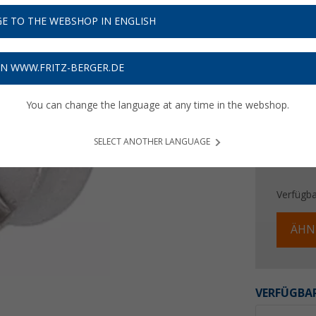
16,
9
E TO THE WEBSHOP IN ENGLISH
Preise inkl
Bis zu 
ON WWW.FRITZ-BERGER.DE
You can change the language at any time in the webshop.
SELECT ANOTHER LANGUAGE
Verfügba
ÄHN
VERFÜGBAR