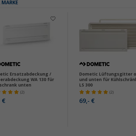
R MARKE
tic Ersatzabdeckung /
Dometic Lüftungsgitter 
erabdeckung WA 130 für
und unten für Kühlschrän
schrank unten
LS 300
(2)
(2)
- €
69,- €