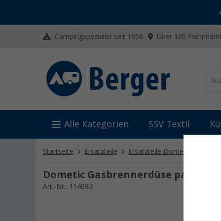
-20% auf Kleidung und Schuhe
Mit dem Aktionscode
20SSV
Campingspezialist seit 1958
Über 100 Fachmärkt
Alle Kategorien
SSV Textil
Kü
Startseite
Ersatzteile
Ersatzteile Dometic
Ersat
Dometic Gasbrennerdüse passend z
Art.-Nr.: 114093