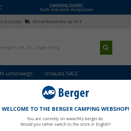
Camping Outlet:
Stark reduzierte Restposten!
e in Europa
Versandkostenfrei ab 50 €
hl unterwegs
Urlaubs SALE
zteile Dometic Kühlschränke
Dometic Gasbrennerdüse passend zu 
u Kühlschränke bis 70L
WELCOME TO THE BERGER CAMPING WEBSHOP!
You are currently on www.fritz-berger.de.
Would you rather switch to the store in English?