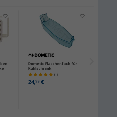
oben
Dometic Flaschenfach für
Domet
ke
Kühlschrank
Schlos
(1)
24,
€
8,
99
50