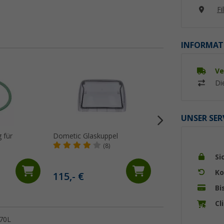
Fi
INFORMAT
Ve
%
Di
UNSER SER
 für
Dometic Glaskuppel
Dometic Ritzel un
Haltespange
(8)
(10)
Si
14,
€
85
Ko
115,- €
UVP 16,99 €
Bi
Cl
 70L