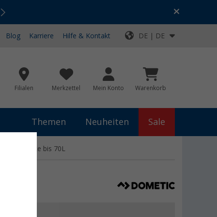
Urlaubs-SALE:
Top-Deals für dein Abenteuer!
Blog
Karriere
Hilfe & Kontakt
DE | DE
Filialen
Merkzettel
Mein Konto
Warenkorb
Themen
Neuheiten
Sale
Kühlschränke bis 70L