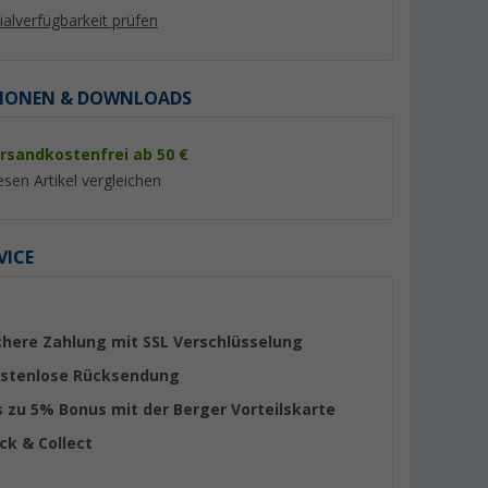
lialverfügbarkeit prüfen
IONEN & DOWNLOADS
rsandkostenfrei ab 50 €
esen Artikel vergleichen
VICE
d
Dometic Flaschenfach für
Dometic DC Anschl
Kühlschrank
für Kompressor-Kü
12/24 V 2 Meter -
(1)
chere Zahlung mit SSL Verschlüsselung
Ersatzteilnummer
stenlose Rücksendung
4450029467
24,
€
43,
€
99
99
s zu 5% Bonus mit der Berger Vorteilskarte
ick & Collect