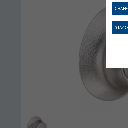
CHANG
STAY 