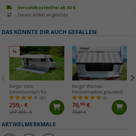
Versandkostenfrei ab 50 €
Diesen Artikel vergleichen
DAS KÖNNTE DIR AUCH GEFALLEN
%
Berger Vario
Berger Wachau
Sonnenvordach für
Fenstermarkise grau/weiß,
Wohnwagen, 700 x 240 cm
180 x 70 cm
(81)
(1)
259,- €
76,
€
99
UVP 309,- €
79,99 €
ARTIKELMERKMALE