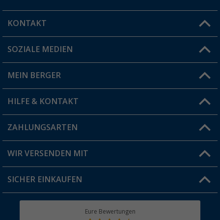
KONTAKT
SOZIALE MEDIEN
Du hast eine Frage?
MEIN BERGER
Filiale finden
HILFE & KONTAKT
Vorteilskarte
Blog
ZAHLUNGSARTEN
FAQ & Kontakt
Produkttester
Versandinformationen
WIR VERSENDEN MIT
Jobs & Karriere
Click & Collect
SICHER EINKAUFEN
Geschenkgutschein
Rücksendung
Berger Bewusst
Eure Bewertungen
Bestellstatus