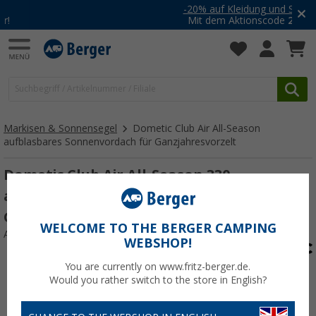
-20% auf Kleidung und Schuhe
Mit dem Aktionscode
20SSV
Markisen & Sonnensegel
Dometic Club Air All-Season
aufblasbares Sonnenvordach für Ganzjahresvorzelt
Dometic Club Air All-Season 330
aufblasbares Sonnenvordach für
Ganzjahresvorzelt
WELCOME TO THE BERGER CAMPING
Art.-Nr.: 348590
WEBSHOP!
You are currently on www.fritz-berger.de.
Would you rather switch to the store in English?