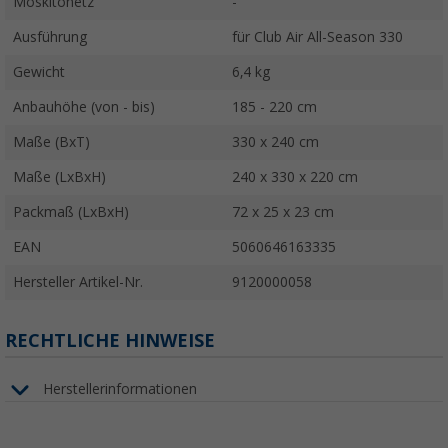
Moskitonetz
-
Ausführung
für Club Air All-Season 330
Gewicht
6,4 kg
Anbauhöhe (von - bis)
185 - 220 cm
Maße (BxT)
330 x 240 cm
Maße (LxBxH)
240 x 330 x 220 cm
Packmaß (LxBxH)
72 x 25 x 23 cm
EAN
5060646163335
Hersteller Artikel-Nr.
9120000058
RECHTLICHE HINWEISE
Herstellerinformationen