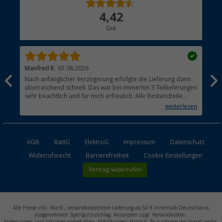
Über uns
4,42
Hauptkatalog
Gut
Händler werden
Manfred R.
07.08.2026
Han
Nach anfänglicher Verzögerung erfolgte die Lieferung dann
Sen
überraschend schnell. Das war bei immerhin 3 Teillieferungen
Lie
sehr beachtlich und für mich erfreulich. Alle Bestandteile
waren gut verpackt und in Ordnung. Das Gerät (Gasgrill)
weiterlesen
funktioniert bestens
AGB
BattG
ElektroG
Impressum
Datenschutz
Widerrufsrecht
Barrierefreiheit
Cookie-Einstellungen
Vertrag widerrufen
Alle Preise inkl. MwSt., versandkostenfreie Lieferung ab 50 € innerhalb Deutschland,
ausgenommen Sperrgutzuschlag. Ansonsten zzgl. Versandkosten.
Änderungen und Irrtümer vorbehalten. Abbildungen ähnlich. Nur solange der Vorrat reicht.