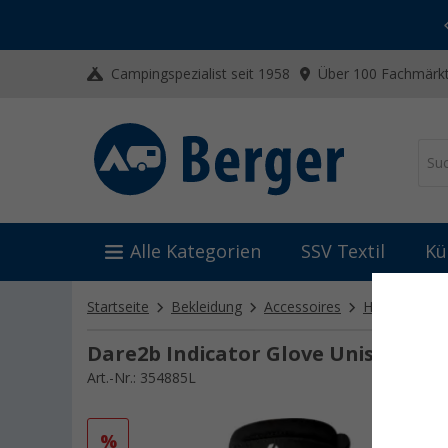
-20% auf Kleidung und Schuhe
Mit dem Aktionscode
20SSV
Campingspezialist seit 1958
Über 100 Fachmärkt
Alle Kategorien
SSV Textil
Kü
Startseite
Bekleidung
Accessoires
Handschuhe, 
Dare2b Indicator Glove Unisex Sk
Art.-Nr.: 354885L
%