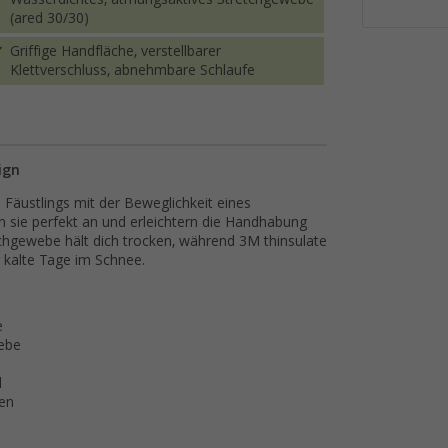
(ared 30/30)
Griffige Handfläche, verstellbarer
Klettverschluss, abnehmbare Schlaufe
ign
 Fäustlings mit der Beweglichkeit eines
 sie perfekt an und erleichtern die Handhabung
chgewebe hält dich trocken, während 3M thinsulate
r kalte Tage im Schnee.
e
webe
l
hen