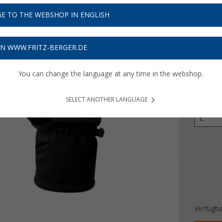
29,
9
E TO THE WEBSHOP IN ENGLISH
Preise inkl
Bis zu 
ON WWW.FRITZ-BERGER.DE
You can change the language at any time in the webshop.
Farbe
SELECT ANOTHER LANGUAGE
Größe
L
Verfügba