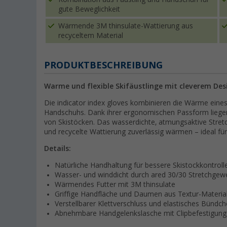
gute Beweglichkeit
Wärmende 3M thinsulate-Wattierung aus
recyceltem Material
PRODUKTBESCHREIBUNG
Warme und flexible Skifäustlinge mit cleverem Des
Die indicator index gloves kombinieren die Wärme eines
Handschuhs. Dank ihrer ergonomischen Passform liegen
von Skistöcken. Das wasserdichte, atmungsaktive Stret
und recycelte Wattierung zuverlässig wärmen – ideal fü
Details:
Natürliche Handhaltung für bessere Skistockkontroll
Wasser- und winddicht durch ared 30/30 Stretchge
Wärmendes Futter mit 3M thinsulate
Griffige Handfläche und Daumen aus Textur-Materia
Verstellbarer Klettverschluss und elastisches Bündc
Abnehmbare Handgelenkslasche mit Clipbefestigung