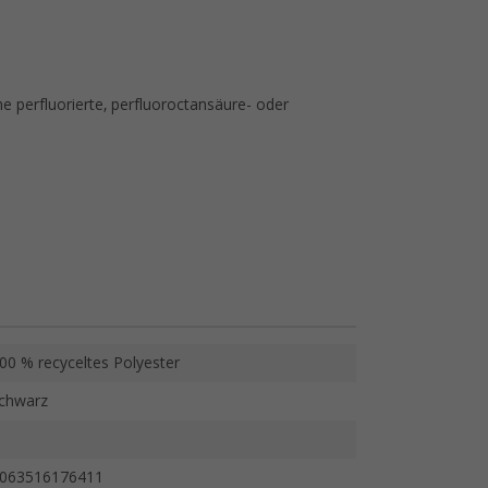
 perfluorierte, perfluoroctansäure- oder
00 % recyceltes Polyester
chwarz
063516176411