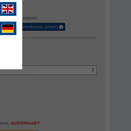
€
5
. MwSt.,
zzgl. Versandkosten
5% Vorteilskartenbonus sichern
rkeit:
AUSVERKAUFT