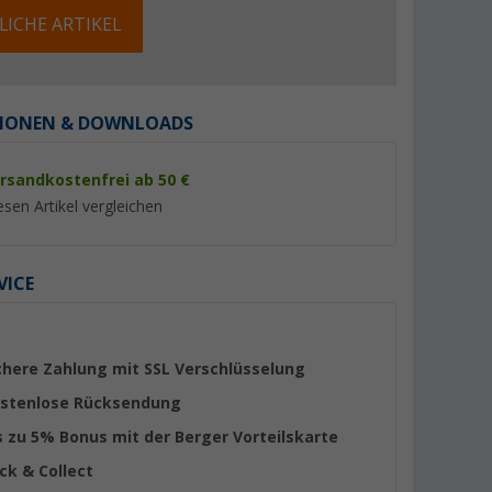
LICHE ARTIKEL
IONEN & DOWNLOADS
%
%
rsandkostenfrei ab 50 €
esen Artikel vergleichen
VICE
urz-Socken
Löw Napoli Sneaker Socken
P.A.C. Active Footie
5er Pack
1.0 Damen Socken
(23)
4,
€
6,
€
95
95
chere Zahlung mit SSL Verschlüsselung
UVP 14,95 €
UVP 7,95 €
stenlose Rücksendung
s zu 5% Bonus mit der Berger Vorteilskarte
ick & Collect