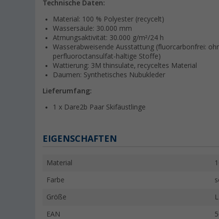
Technische Daten:
Material: 100 % Polyester (recycelt)
Wassersäule: 30.000 mm
Atmungsaktivität: 30.000 g/m²/24 h
Wasserabweisende Ausstattung (fluorcarbonfrei: ohne
perfluoroctansulfat-haltige Stoffe)
Wattierung: 3M thinsulate, recyceltes Material
Daumen: Synthetisches Nubukleder
Lieferumfang:
1 x Dare2b Paar Skifäustlinge
EIGENSCHAFTEN
Material
1
Farbe
s
Größe
L
EAN
5