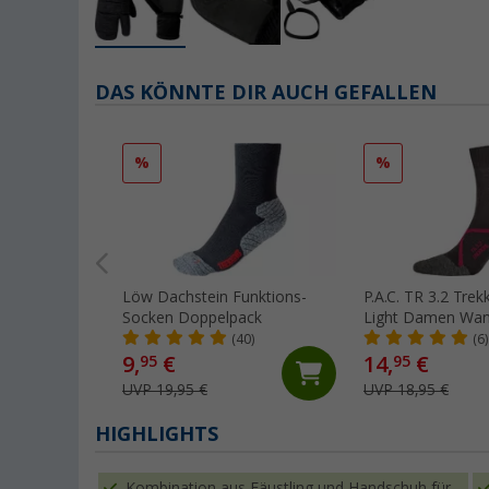
DAS KÖNNTE DIR AUCH GEFALLEN
%
%
Löw Dachstein Funktions-
P.A.C. TR 3.2 Tre
Socken Doppelpack
Light Damen Wan
(40)
(6)
9,
€
14,
€
95
95
UVP 19,95 €
UVP 18,95 €
HIGHLIGHTS
Kombination aus Fäustling und Handschuh für