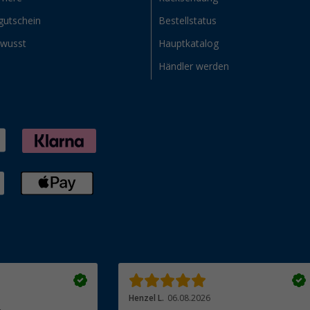
gutschein
Bestellstatus
ewusst
Hauptkatalog
Händler werden
Henzel L.
06.08.2026