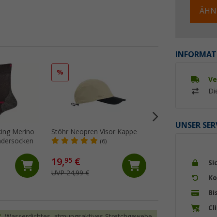
ÄHN
INFORMAT
%
%
Ve
Di
UNSER SER
kking Merino
Stöhr Neopren Visor Kappe
Löw Matterhorn K
dersocken
Doppelpack
(6)
(10)
19,
€
7,
€
95
95
Si
UVP 24,99 €
UVP 19,95 €
Ko
Bi
Cl
Wasserdichtes, atmungsaktives Stretchgewebe