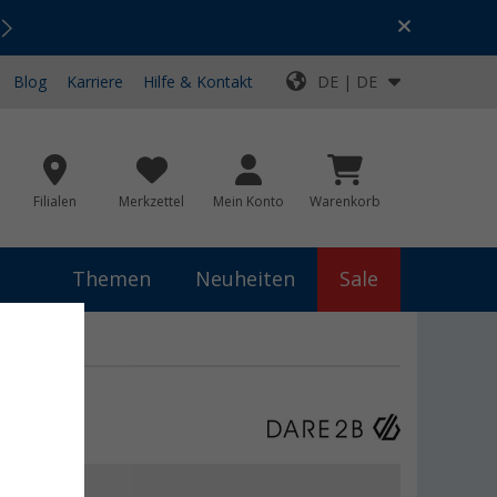
Urlaubs-SALE:
Top-Deals für dein Abenteuer!
Blog
Karriere
Hilfe & Kontakt
DE | DE
Filialen
Merkzettel
Mein Konto
Warenkorb
Themen
Neuheiten
Sale
€