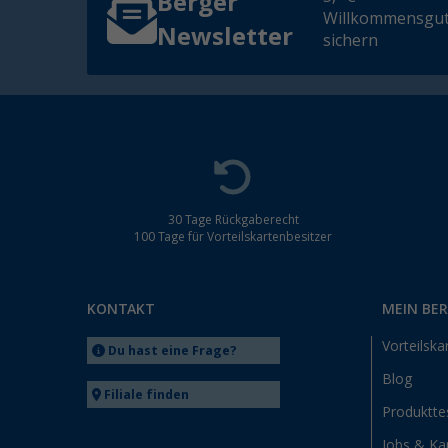
Berger
Willkommensgut
Newsletter
sichern
30 Tage Rückgaberecht
100 Tage für Vorteilskartenbesitzer
KONTAKT
MEIN BE
Vorteilska
Du hast eine Frage?
Blog
Filiale finden
Produktte
Jobs & Kar