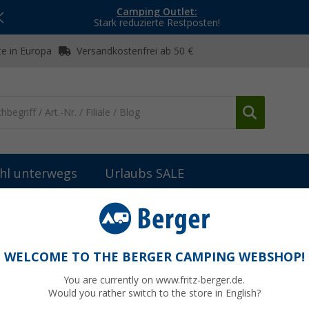
Camping Outlet:
Stark reduzierte Restposten!
e in Europa
Versandkostenfrei ab 50 €
hl unterwegs
Urlaubs SALE
Gürtel & Sonstiges
Dare2b Indicator Glove Unisex Skihandschuhe
ihandschuhe
WELCOME TO THE BERGER CAMPING WEBSHOP!
You are currently on www.fritz-berger.de.
Would you rather switch to the store in English?
UVP
70,- 