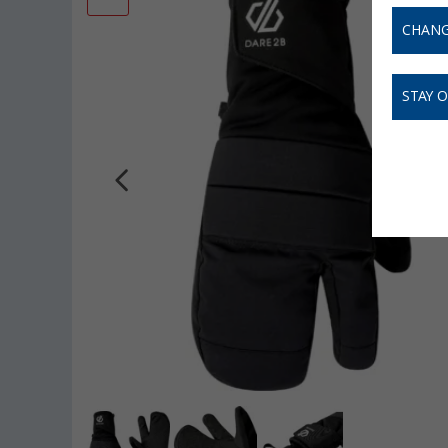
CHANG
STAY 