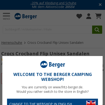
-20% auf Kleidung und Schuhe
Mit dem Aktionscode
20SSV
Herrenschuhe
Crocs Crocband Flip Unisex Sandalen
Crocs Crocband Flip Unisex Sandalen
(39)
Art.-Nr.: 84161036-37
WELCOME TO THE BERGER CAMPING
%
WEBSHOP!
You are currently on www.fritz-berger.de.
Would you rather switch to the store in English?
CHANGE TO THE WEBSHOP IN ENGLISH