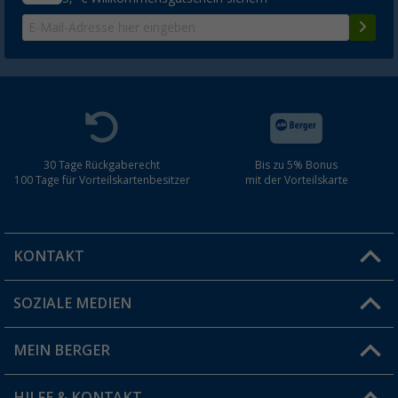
30 Tage Rückgaberecht
Bis zu 5% Bonus
100 Tage für Vorteilskartenbesitzer
mit der Vorteilskarte
KONTAKT
SOZIALE MEDIEN
Du hast eine Frage?
MEIN BERGER
Filiale finden
HILFE & KONTAKT