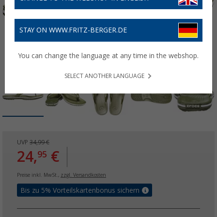
STAY ON WWW.FRITZ-BERGER.DE
You can change the language at any time in the webshop.
SELECT ANOTHER LANGUAGE
UVP
34,99 €
24,
€
95
Preise inkl. MwSt.,
zzgl. Versandkosten
Bis zu 5% Vorteilskartenbonus sichern