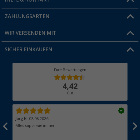
Vorteilskarte
Blog
ZAHLUNGSARTEN
FAQ & Kontakt
Produkttester
Versandinformationen
WIR VERSENDEN MIT
Jobs & Karriere
Click & Collect
SICHER EINKAUFEN
Geschenkgutschein
Rücksendung
Berger Bewusst
Eure Bewertungen
Bestellstatus
Über uns
4,42
Hauptkatalog
Gut
Händler werden
Jörg H.
08.08.2026
Kla
Alles super wie immer
Ein
und
Lei