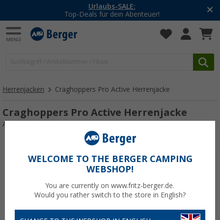
Urlaubs-SALE:
Top-Deals für dein Abenteuer!
Herrenjacken
Craghoppers Pro Active Herrenjacke
Craghoppers Pro Active Herrenjacke
Art.-Nr.: 297962XXL
WELCOME TO THE BERGER CAMPING
WEBSHOP!
You are currently on www.fritz-berger.de.
Would you rather switch to the store in English?