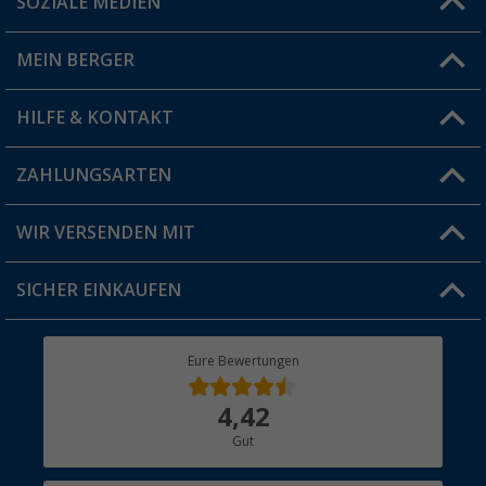
SOZIALE MEDIEN
Du hast eine Frage?
MEIN BERGER
Filiale finden
HILFE & KONTAKT
Vorteilskarte
Blog
ZAHLUNGSARTEN
FAQ & Kontakt
Produkttester
Versandinformationen
WIR VERSENDEN MIT
Jobs & Karriere
Click & Collect
SICHER EINKAUFEN
Geschenkgutschein
Rücksendung
Berger Bewusst
Eure Bewertungen
Bestellstatus
Über uns
4,42
Hauptkatalog
Gut
Händler werden