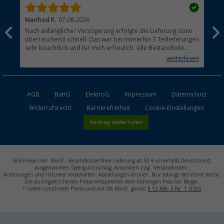
Manfred R.
07.08.2026
Han
Nach anfänglicher Verzögerung erfolgte die Lieferung dann
Sen
überraschend schnell. Das war bei immerhin 3 Teillieferungen
Lie
sehr beachtlich und für mich erfreulich. Alle Bestandteile
waren gut verpackt und in Ordnung. Das Gerät (Gasgrill)
weiterlesen
funktioniert bestens
AGB
BattG
ElektroG
Impressum
Datenschutz
Widerrufsrecht
Barrierefreiheit
Cookie-Einstellungen
Vertrag widerrufen
Alle Preise inkl. MwSt., versandkostenfreie Lieferung ab 50 € innerhalb Deutschland,
ausgenommen Sperrgutzuschlag. Ansonsten zzgl. Versandkosten.
Änderungen und Irrtümer vorbehalten. Abbildungen ähnlich. Nur solange der Vorrat reicht.
Die durchgestrichenen Preise entsprechen dem bisherigen Preis bei Berger.
1)
Gekennzeichnete Preise sind mit 0% MwSt. gemäß
§ 12 Abs. 3 Nr. 1 UStG