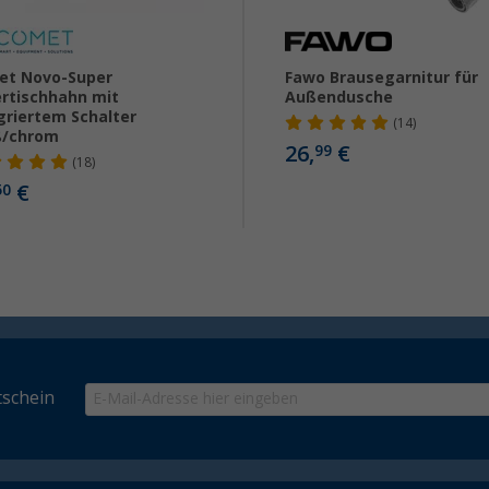
et Novo-Super
Fawo Brausegarnitur für
rtischhahn mit
Außendusche
griertem Schalter
(14)
ß/chrom
26,
€
99
(18)
€
50
schein