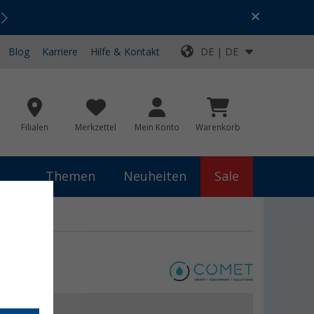
Urlaubs-SALE:
Top-Deals für dein Abenteuer!
Blog
Karriere
Hilfe & Kontakt
DE | DE
Filialen
Merkzettel
Mein Konto
Warenkorb
Themen
Neuheiten
Sale
6 cm chrom
,99 €