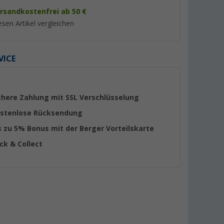
rsandkostenfrei ab 50 €
esen Artikel vergleichen
VICE
chere Zahlung mit SSL Verschlüsselung
stenlose Rücksendung
s zu 5% Bonus mit der Berger Vorteilskarte
KERAMIK DE
Comet Modena Automatik-
Comet Lucca Autom
ick & Collect
Mischer mit Mikroschalter für
Einhebelmischer ch
Wohnwagen und Wohnmobil
Mikroschalter und 
(15)
(22)
mattschwarz
Auslauf
61,
€
64,
€
99
99