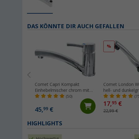
DAS KÖNNTE DIR AUCH GEFALLEN
%
Comet Capri Kompakt
Comet London W
Einhebelmischer chrom mit
hell- und dunkelg
Mikroschalter für Wohnmobil
abklappbar mit Mi
(50)
(7
und Caravan
für Wohnwagen 
17,
€
95
Wohnmobil chro
45,
€
99
22,99 €
HIGHLIGHTS
Hochwertig