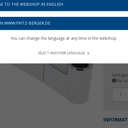
9,
E TO THE WEBSHOP IN ENGLISH
99
Preise inkl
ON WWW.FRITZ-BERGER.DE
Bis zu 
You can change the language at any time in the webshop.
SELECT ANOTHER LANGUAGE
Verfügba
Nur no
1
INFORMAT