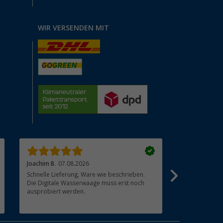
WIR VERSENDEN MIT
Joachim B.
07.08.2026
David M.
07.
Schnelle Lieferung, Ware wie beschrieben.
Wir hatten ei
Die Digitale Wasserwaage muss erst noch
Farbe des Ar
ausprobiert werden.
keinen Rückm