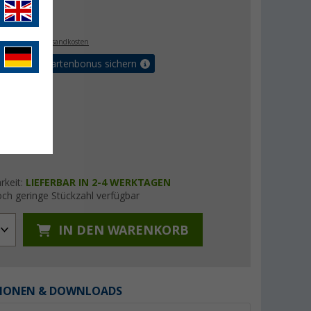
€
. MwSt.,
zzgl. Versandkosten
5% Vorteilskartenbonus sichern
rkeit:
LIEFERBAR IN 2-4 WERKTAGEN
ch geringe Stückzahl verfügbar
IN DEN WARENKORB
IONEN & DOWNLOADS