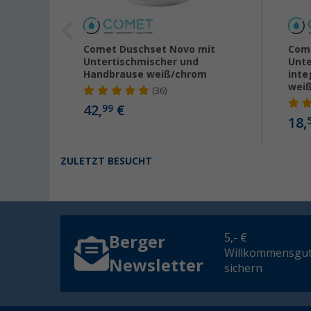
lauf
Comet Duschset Novo mit
Com
Untertischmischer und
Unte
Handbrause weiß/chrom
inte
wei
(36)
42,
€
99
18,
ZULETZT BESUCHT
5,- €
Berger
Willkommensgut
Newsletter
sichern