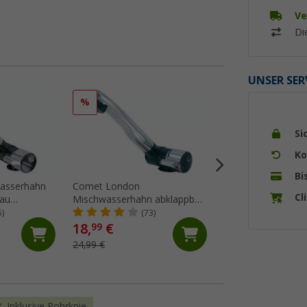
Ve
Di
UNSER SER
%
Si
Ko
Bi
asserhahn
Comet London
Einhebelmischer 
Cl
rau
Mischwasserhahn abklappbar
LUXE
kroschalter
mit Mikroschalter für
5)
(73)
(22)
und
Wohnwagen und Wohnmobil
18,
€
99
m
schwarz
79,
€
99
24,99 €
Inklusive Rohrknie