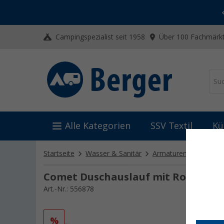
-20% auf Kleidung und Schuhe
Mit dem Aktionscode
20SSV
Campingspezialist seit 1958
Über 100 Fachmärkt
Alle Kategorien
SSV Textil
Kü
Startseite
Wasser & Sanitär
Armaturen
Duschs
Comet Duschauslauf mit Rohrknie 
Art.-Nr.: 556878
%