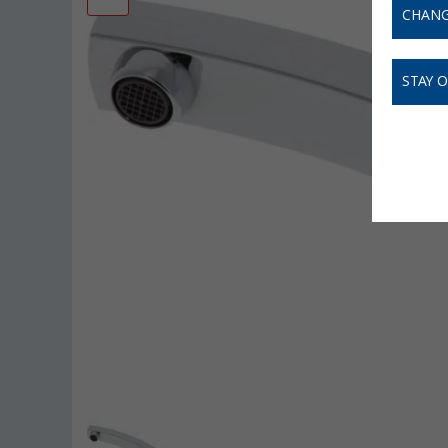
CHANG
STAY 