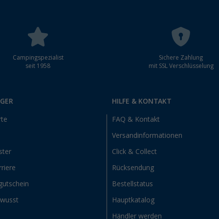
Campingspezialist
Sichere Zahlung
seit 1958
mit SSL Verschlüsselung
RGER
HILFE & KONTAKT
rte
FAQ & Kontakt
Versandinformationen
ster
Click & Collect
riere
Rücksendung
gutschein
Bestellstatus
ewusst
Hauptkatalog
Händler werden