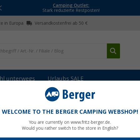
Camping Outlet:
Stark reduzierte Restposten!
e in Europa
Versandkostenfrei ab 50 €
hl unterwegs
Urlaubs SALE
ysteme
Comet Duschauslauf mit Rohrknie Serie Capri Kompakt 1
Serie Capri Kompakt 16 cm chrom
WELCOME TO THE BERGER CAMPING WEBSHOP!
You are currently on www.fritz-berger.de.
Would you rather switch to the store in English?
bisher
13