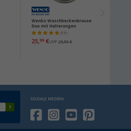
Wenko Waschbeckenbrause
Boxio 
Duo mit Halterungen
Dusch
Wasch
(11)
25,
€
99
UVP
29,99 €
29,
90
SOZIALE MEDIEN