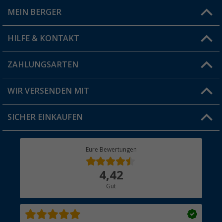
MEIN BERGER
Filiale finden
HILFE & KONTAKT
Vorteilskarte
Blog
ZAHLUNGSARTEN
FAQ & Kontakt
Produkttester
Versandinformationen
WIR VERSENDEN MIT
Jobs & Karriere
Click & Collect
SICHER EINKAUFEN
Geschenkgutschein
Rücksendung
Berger Bewusst
Eure Bewertungen
Bestellstatus
Über uns
4,42
Hauptkatalog
Gut
Händler werden