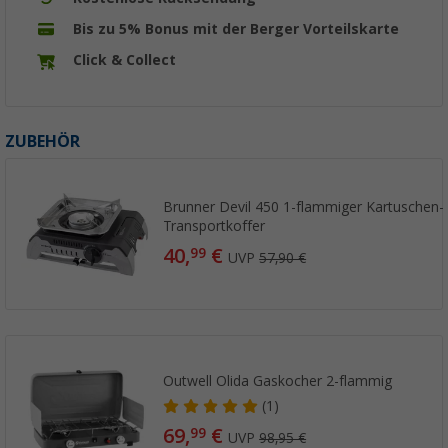
Bis zu 5% Bonus mit der Berger Vorteilskarte
Click & Collect
ZUBEHÖR
Brunner Devil 450 1-flammiger Kartuschen-G
Transportkoffer
40,
€
99
UVP
57,90 €
Outwell Olida Gaskocher 2-flammig
(1)
69,
€
99
UVP
98,95 €