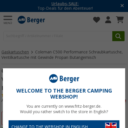
-20% auf Kleidung und Schuhe
Mit dem Aktionscode
20SSV
Gaskartuschen
Coleman C500 Performance Schraubkartusche,
Ventilkartusche mit Gewinde Propan Butangemisch
Coleman C500 Performance
Ventilkartusche mit Gewinde Propan
Butangemisch
WELCOME TO THE BERGER CAMPING
(13)
WEBSHOP!
Art.-Nr.: 480157
You are currently on www.fritz-berger.de.
Would you rather switch to the store in English?
%
CHANGE TO THE WEBSHOP IN ENGLISH