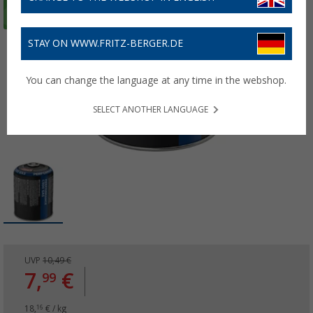
STAY ON WWW.FRITZ-BERGER.DE
You can change the language at any time in the webshop.
SELECT ANOTHER LANGUAGE
UVP
10,49 €
7,
€
99
18,
€ / kg
16