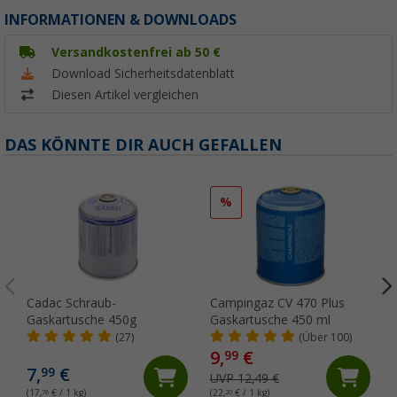
INFORMATIONEN & DOWNLOADS
Versandkostenfrei ab 50 €
Download Sicherheitsdatenblatt
Diesen Artikel vergleichen
DAS KÖNNTE DIR AUCH GEFALLEN
%
Cadac Schraub-
Campingaz CV 470 Plus
Gaskartusche 450g
Gaskartusche 450 ml
(27)
(Über 100)
9,
€
99
7,
€
99
UVP 12,49 €
(17,
76
€ / 1 kg)
(22,
20
€ / 1 kg)
(