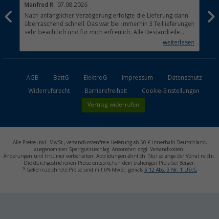
Manfred R.
07.08.2026
Han
Nach anfänglicher Verzögerung erfolgte die Lieferung dann
Sen
überraschend schnell. Das war bei immerhin 3 Teillieferungen
Lie
sehr beachtlich und für mich erfreulich. Alle Bestandteile
waren gut verpackt und in Ordnung. Das Gerät (Gasgrill)
weiterlesen
funktioniert bestens
AGB
BattG
ElektroG
Impressum
Datenschutz
Widerrufsrecht
Barrierefreiheit
Cookie-Einstellungen
Vertrag widerrufen
Alle Preise inkl. MwSt., versandkostenfreie Lieferung ab 50 € innerhalb Deutschland,
ausgenommen Sperrgutzuschlag. Ansonsten zzgl. Versandkosten.
Änderungen und Irrtümer vorbehalten. Abbildungen ähnlich. Nur solange der Vorrat reicht.
Die durchgestrichenen Preise entsprechen dem bisherigen Preis bei Berger.
1)
Gekennzeichnete Preise sind mit 0% MwSt. gemäß
§ 12 Abs. 3 Nr. 1 UStG