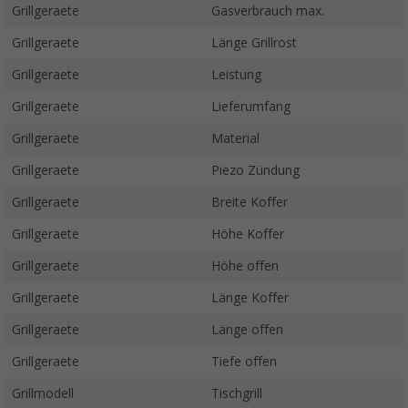
Grillgeraete
Gasverbrauch max.
Grillgeraete
Länge Grillrost
Grillgeraete
Leistung
Grillgeraete
Lieferumfang
Grillgeraete
Material
Grillgeraete
Piezo Zündung
Grillgeraete
Breite Koffer
Grillgeraete
Höhe Koffer
Grillgeraete
Höhe offen
Grillgeraete
Länge Koffer
Grillgeraete
Länge offen
Grillgeraete
Tiefe offen
Grillmodell
Tischgrill