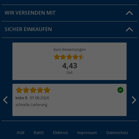
Produkttester
Versandinformationen
WIR VERSENDEN MIT
Jobs & Karriere
Click & Collect
SICHER EINKAUFEN
Geschenkgutschein
Rücksendung
Berger Bewusst
Eure Bewertungen
Bestellstatus
Über uns
4,43
Hauptkatalog
Gut
Händler werden
Imke R.
07.08.2026
Tor
schnelle Lieferung
Hei
Lie
AGB
BattG
ElektroG
Impressum
Datenschutz