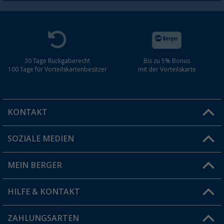
30 Tage Rückgaberecht
Bis zu 5% Bonus
100 Tage für Vorteilskartenbesitzer
mit der Vorteilskarte
KONTAKT
SOZIALE MEDIEN
Du hast eine Frage?
MEIN BERGER
Filiale finden
HILFE & KONTAKT
Vorteilskarte
Blog
ZAHLUNGSARTEN
FAQ & Kontakt