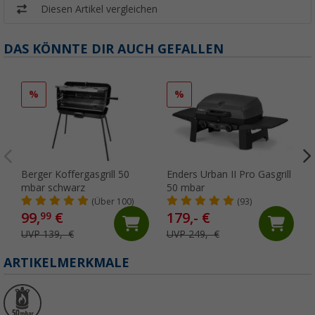
Diesen Artikel vergleichen
DAS KÖNNTE DIR AUCH GEFALLEN
%
%
Berger Koffergasgrill 50
Enders Urban II Pro Gasgrill
mbar schwarz
50 mbar
(Über 100)
(93)
99,
€
179,- €
99
UVP 139,- €
UVP 249,- €
ARTIKELMERKMALE