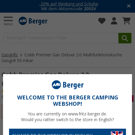
-20% auf Kleidung und Schuhe
Mit dem Aktionscode
20SSV
Gasgrills
Cobb Premier Gas Deluxe 2.0 Multifunktionsküche
Gasgrill 50 mbar
Cobb Premier Gas Deluxe 2.0
Multifunktionsküche Gasgrill 50 mbar
(1)
Art.-Nr.: 704175
WELCOME TO THE BERGER CAMPING
WEBSHOP!
%
You are currently on www.fritz-berger.de.
Would you rather switch to the store in English?