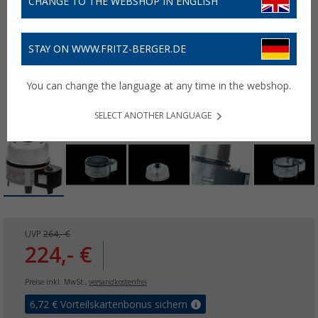
CHANGE TO THE WEBSHOP IN ENGLISH
STAY ON WWW.FRITZ-BERGER.DE
You can change the language at any time in the webshop.
SELECT ANOTHER LANGUAGE
UVP
264,- €
224,- €
Preise inkl. MwSt.,
versandkostenfrei
6,72
€ Vorteilskartenbonus sichern