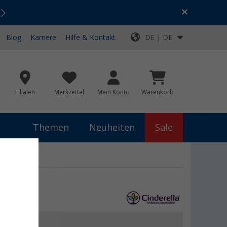
Urlaubs-SALE:
Top-Deals für dein Abenteuer!
Blog
Karriere
Hilfe & Kontakt
DE | DE
Filialen
Merkzettel
Mein Konto
Warenkorb
Themen
Neuheiten
Sale