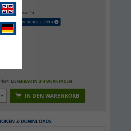
- €
. MwSt.,
versandkostenfrei
Vorteilskartenbonus sichern
rkeit:
LIEFERBAR IN 2-4 WERKTAGEN
IN DEN WARENKORB
IONEN & DOWNLOADS