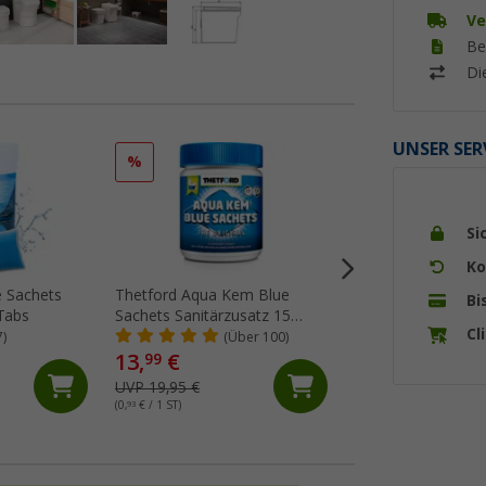
Ve
Be
Di
UNSER SER
%
%
Si
Ko
e Sachets
Thetford Aqua Kem Blue
Thetford Aqua Ke
Bi
Tabs
Sachets Sanitärzusatz 15
Sanitärflüssigkeit 2
Cl
Tabs
7)
(Über 100)
(Üb
13,
€
12,
€
99
99
UVP 19,95 €
UVP 17,95 €
(0,
93
€ / 1 ST)
(6,
50
€ / 1 l)