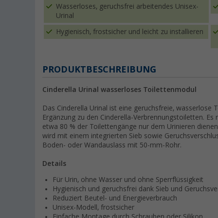
Wasserloses, geruchsfrei arbeitendes Unisex-
Urinal
Hygienisch, frostsicher und leicht zu installieren
PRODUKTBESCHREIBUNG
Cinderella Urinal wasserloses Toilettenmodul
Das Cinderella Urinal ist eine geruchsfreie, wasserlose T
Ergänzung zu den Cinderella-Verbrennungstoiletten. Es 
etwa 80 % der Toilettengänge nur dem Urinieren dienen. 
wird mit einem integrierten Sieb sowie Geruchsverschluss g
Boden- oder Wandauslass mit 50-mm-Rohr.
Details
Für Urin, ohne Wasser und ohne Sperrflüssigkeit
Hygienisch und geruchsfrei dank Sieb und Geruchsve
Reduziert Beutel- und Energieverbrauch
Unisex-Modell, frostsicher
Einfache Montage durch Schrauben oder Silikon