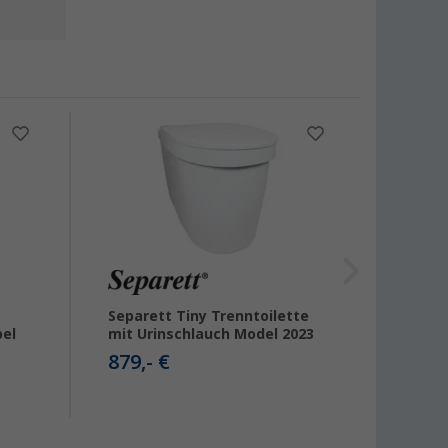
Separett Tiny Trenntoilette
Separe
bel
mit Urinschlauch Model 2023
mit Ur
230 V
879,- €
899,