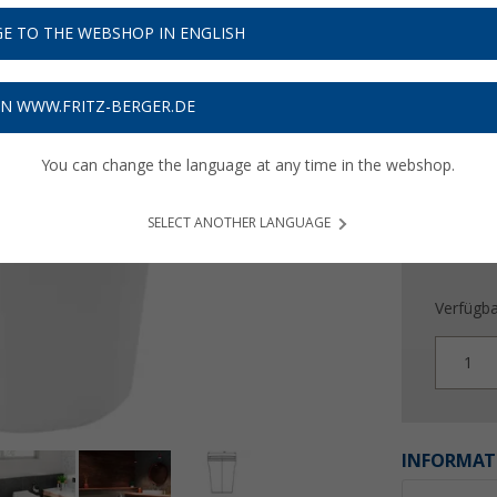
588,
E TO THE WEBSHOP IN ENGLISH
Preise inkl
17,64
€ 
ON WWW.FRITZ-BERGER.DE
You can change the language at any time in the webshop.
SELECT ANOTHER LANGUAGE
Verfügba
1
INFORMAT