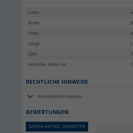
Farbe
w
Breite
B
Höhe
H
Länge
L
EAN
7
Hersteller Artikel-Nr.
1
RECHTLICHE HINWEISE
Herstellerinformationen
BEWERTUNGEN
DIESEN ARTIKEL BEWERTEN