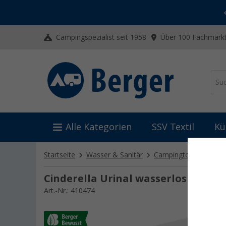
-20% auf Kleidung und Schuhe
Mit dem Aktionscode
20SSV
Campingspezialist seit 1958
Über 100 Fachmärkt
Alle Kategorien
SSV Textil
Kü
Startseite
Wasser & Sanitär
Campingtoiletten
E
Cinderella Urinal wasserlos
Art.-Nr.: 410474