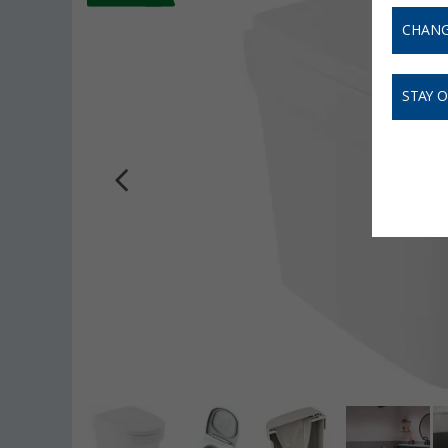
CHANG
STAY 