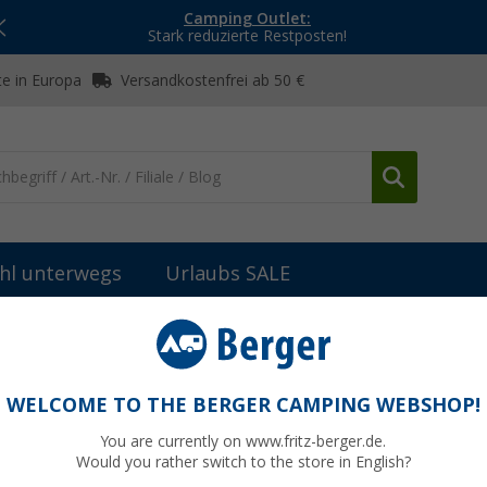
Camping Outlet:
Stark reduzierte Restposten!
e in Europa
Versandkostenfrei ab 50 €
hl unterwegs
Urlaubs SALE
inbautoiletten
Cinderella Urinal wasserlos
WELCOME TO THE BERGER CAMPING WEBSHOP!
You are currently on www.fritz-berger.de.
Would you rather switch to the store in English?