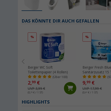
DAS KÖNNTE DIR AUCH GEFALLEN
%
%
Berger WC Soft
Berger Fresh Blu
Toilettenpapier (4 Rollen)
Sanitärzusatz 15 
(Über 100)
(9
2,
€
9,
€
99
99
UVP 3,99 €
UVP 17,99 €
(0,
75
€ / 1 ST)
(0,
67
€ / 1 ST)
HIGHLIGHTS