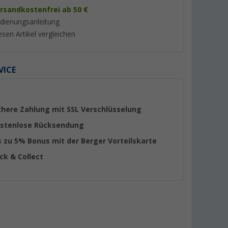
rsandkostenfrei ab 50 €
dienungsanleitung
esen Artikel vergleichen
VICE
%
chere Zahlung mit SSL Verschlüsselung
stenlose Rücksendung
m Blue
Berger Fresh Blue
Thetford Aqua Soft
s zu 5% Bonus mit der Berger Vorteilskarte
 Liter
Fäkalientankzusatz 5 Liter
ComfortPlus Toilet
ick & Collect
(6 Rollen)
er 100)
(79)
(Übe
12,
€
99
5,
€
45
UVP 17,99 €
(2,
60
€ / 1 l)
(0,
91
€ / 1 ST)