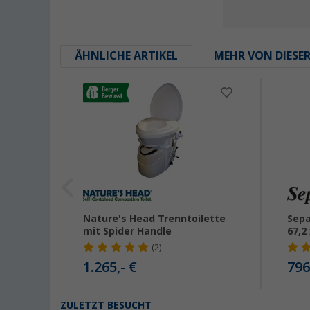
ÄHNLICHE ARTIKEL
MEHR VON DIESE
F 7120
Nature's Head Trenntoilette
Sepa
ilette
mit Spider Handle
67,2
(2)
1.265,- €
796
ZULETZT BESUCHT