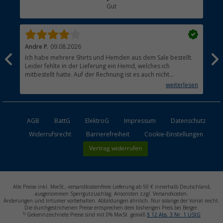
Gut
Händler werden
Andre P.
09.08.2026
Tho
Ich habe mehrere Shirts und Hemden aus dem Sale bestellt.
Per
Leider fehlte in der Lieferung ein Hemd, welches ich
mitbestellt hatte. Auf der Rechnung ist es auch nicht
aufgetaucht, aber es gab keinen einzigen Hinweis, dass die
weiterlesen
Lieferung nicht komplett ist.
AGB
BattG
ElektroG
Impressum
Datenschutz
Widerrufsrecht
Barrierefreiheit
Cookie-Einstellungen
Vertrag widerrufen
Alle Preise inkl. MwSt., versandkostenfreie Lieferung ab 50 € innerhalb Deutschland,
ausgenommen Sperrgutzuschlag. Ansonsten zzgl. Versandkosten.
Änderungen und Irrtümer vorbehalten. Abbildungen ähnlich. Nur solange der Vorrat reicht.
Die durchgestrichenen Preise entsprechen dem bisherigen Preis bei Berger.
1)
Gekennzeichnete Preise sind mit 0% MwSt. gemäß
§ 12 Abs. 3 Nr. 1 UStG