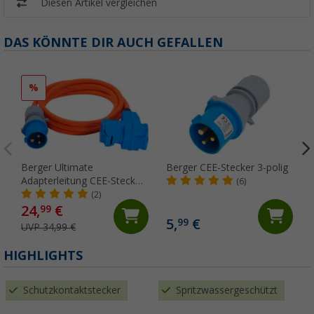
Diesen Artikel vergleichen
DAS KÖNNTE DIR AUCH GEFALLEN
%
Berger Ultimate
Berger CEE-Stecker 3-polig
Adapterleitung CEE-Stecker
(6)
und Winkelkupplung mit
(2)
CEE-Kupplung und
24,
€
99
Schutzkontakt-Kupplung 5
5,
€
99
UVP 34,99 €
m Orange
HIGHLIGHTS
Schutzkontaktstecker
Spritzwassergeschützt