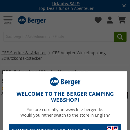
-20% auf Kleidung und Schuhe
Mit dem Aktionscode
20SSV
CEE-Stecker & -Adapter
CEE Adapter Winkelkupplung
Schutzkontaktstecker
CEE Adapter Winkelkupplung
Schutzkontaktstecker 1,5 m
(
Über
100)
Art.-Nr.: 223010
WELCOME TO THE BERGER CAMPING
WEBSHOP!
You are currently on www.fritz-berger.de.
Would you rather switch to the store in English?