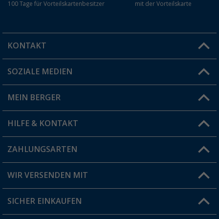
100 Tage für Vorteilskartenbesitzer
mit der Vorteilskarte
KONTAKT
SOZIALE MEDIEN
Du hast eine Frage?
MEIN BERGER
Filiale finden
HILFE & KONTAKT
Vorteilskarte
Blog
ZAHLUNGSARTEN
FAQ & Kontakt
Produkttester
Versandinformationen
WIR VERSENDEN MIT
Jobs & Karriere
Click & Collect
SICHER EINKAUFEN
Geschenkgutschein
Rücksendung