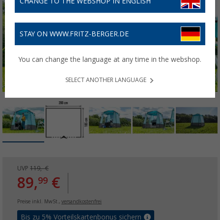
CHANGE TO THE WEBSHOP IN ENGLISH
STAY ON WWW.FRITZ-BERGER.DE
You can change the language at any time in the webshop.
SELECT ANOTHER LANGUAGE
UVP
119,- €
89,
€
99
Preise inkl. MwSt.,
versandkostenfrei
Bis zu 5% Vorteilskartenbonus sichern