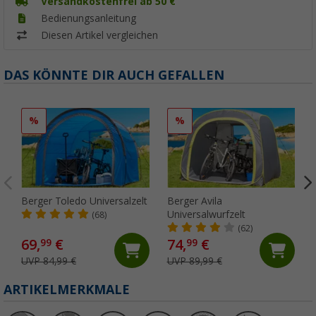
Versandkostenfrei ab 50 €
Bedienungsanleitung
Diesen Artikel vergleichen
DAS KÖNNTE DIR AUCH GEFALLEN
%
%
Berger Toledo Universalzelt
Berger Avila
Universalwurfzelt
(68)
(62)
69,
€
74,
€
99
99
UVP 84,99 €
UVP 89,99 €
ARTIKELMERKMALE