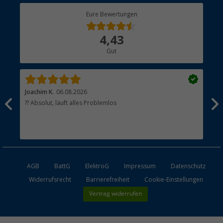
Berger Bewusst
Eure Bewertungen
Bestellstatus
Über uns
4,43
Hauptkatalog
Gut
Händler werden
Joachim K.
06.08.2026
And
l
?? Absolut, läuft alles Problemlos
Sch
he
esen
AGB
BattG
ElektroG
Impressum
Datenschutz
Widerrufsrecht
Barrierefreiheit
Cookie-Einstellungen
Vertrag widerrufen