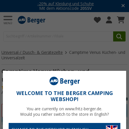
-20% auf Kleidung und Schuhe
Mit dem Aktionscode
20SSV
Universal-/ Dusch- & Gerätezelte
Camptime Venus Küchen- und
Universalzelt
Camptime Venus Küchen- und
Universalzelt
(52)
Art.-Nr.: 336840
WELCOME TO THE BERGER CAMPING
WEBSHOP!
You are currently on www.fritz-berger.de.
%
Would you rather switch to the store in English?