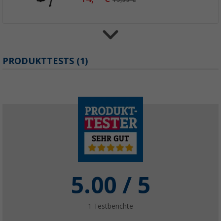
Camptime SUP-Sitz für Corvi/Naos Sitz für 
PRODUKTTESTS (1)
Boards
(4)
9,
€
99
UVP
29,99 €
Camptime Universal Packsack für SUP Boar
24,
€
99
39,99 €
5.00
/ 5
1
Testberichte