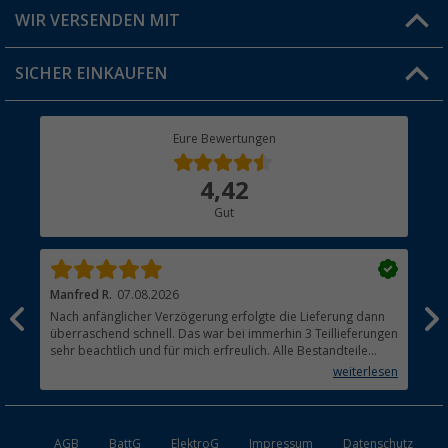
Produkttester
Versandinformationen
WIR VERSENDEN MIT
Jobs & Karriere
Click & Collect
SICHER EINKAUFEN
Geschenkgutschein
Rücksendung
Berger Bewusst
Eure Bewertungen
Bestellstatus
Über uns
4,42
Hauptkatalog
Gut
Händler werden
Manfred R.
07.08.2026
Han
Nach anfänglicher Verzögerung erfolgte die Lieferung dann
Sen
überraschend schnell. Das war bei immerhin 3 Teillieferungen
Lie
sehr beachtlich und für mich erfreulich. Alle Bestandteile
waren gut verpackt und in Ordnung. Das Gerät (Gasgrill)
weiterlesen
funktioniert bestens
AGB
BattG
ElektroG
Impressum
Datenschutz