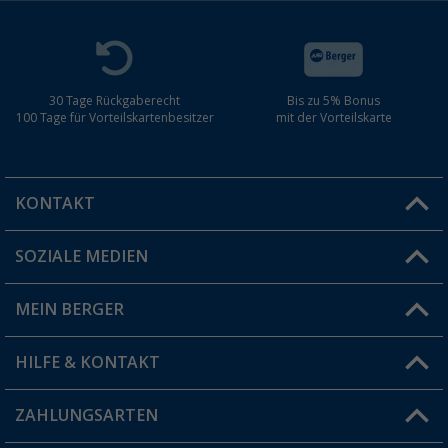
30 Tage Rückgaberecht
Bis zu 5% Bonus
100 Tage für Vorteilskartenbesitzer
mit der Vorteilskarte
KONTAKT
SOZIALE MEDIEN
Du hast eine Frage?
MEIN BERGER
Filiale finden
HILFE & KONTAKT
Vorteilskarte
Blog
ZAHLUNGSARTEN
FAQ & Kontakt