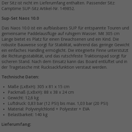
Der Sitz ist nicht im Lieferumfang enthalten. Passender Sitz:
Camptime SUP-Sitz Artikel-Nr. 149852.
Sup-Set Naos 10.0
Das Naos 10.0 ist ein aufblasbares SUP für entspannte Touren und
gemeinsame Paddelausflüge auf ruhigem Wasser. Mit 305 cm
Länge bietet es Platz für einen Erwachsenen und ein Kind. Die
robuste Bauweise sorgt für Stabilität, während das geringe Gewicht
ein einfaches Handling ermöglicht. Die integrierte Finne unterstützt
die Richtungsstabilität, und das rutschfeste Traktionspad sorgt für
sicheren Stand. Nach dem Einsatz kann das Board entlüftet und in
der Tragetasche mit Rucksackfunktion verstaut werden.
Technische Daten:
Maße (LxBxH): 305 x 81 x 15 cm
Packmaß (LxBxH): 88 x 38 x 24 cm
Gewicht: 12,6 kg
Luftdruck: 0,83 bar (12 PSI) bis max. 1,03 bar (20 PSI)
Material: Polyvinylchlorid + Polyester + EVA
Belastbarkeit: 140 kg
Lieferumfang: