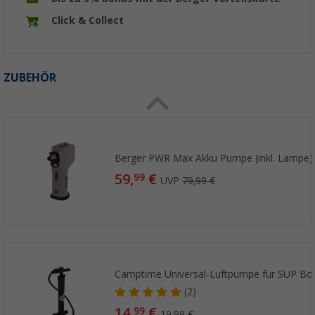
Click & Collect
ZUBEHÖR
Berger PWR Max Akku Pumpe (inkl. Lampe)
59,
€
99
UVP
79,99 €
Camptime Universal-Luftpumpe für SUP Bo
(2)
14,
€
99
19,99 €