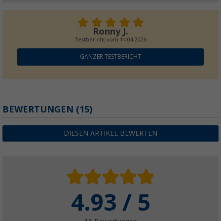
Camptime Ersatzleash für Camptime SUP B
(1)
Ronny J.
9,
€
99
Testbericht vom
14.04.2026
GANZER TESTBERICHT
BEWERTUNGEN
(15)
DIESEN ARTIKEL BEWERTEN
4.93 / 5