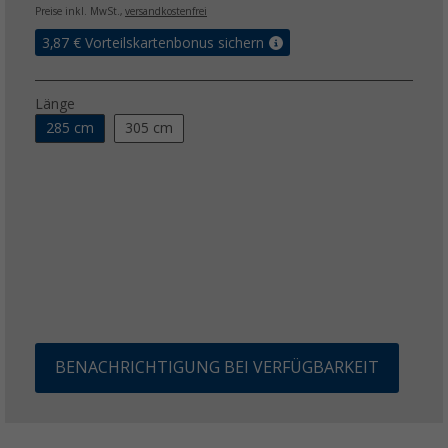
Preise inkl. MwSt.,
versandkostenfrei
3,87
€ Vorteilskartenbonus sichern
Länge
285 cm
305 cm
BENACHRICHTIGUNG BEI VERFÜGBARKEIT