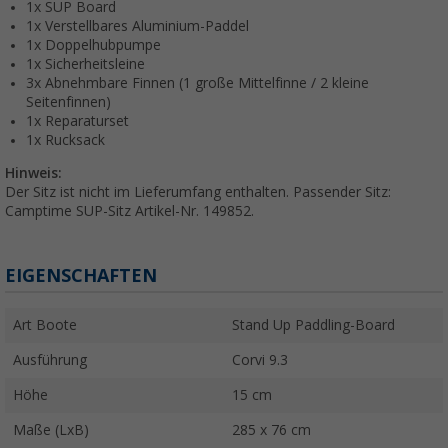
1x SUP Board
1x Verstellbares Aluminium-Paddel
1x Doppelhubpumpe
1x Sicherheitsleine
3x Abnehmbare Finnen (1 große Mittelfinne / 2 kleine
Seitenfinnen)
1x Reparaturset
1x Rucksack
Hinweis:
Der Sitz ist nicht im Lieferumfang enthalten. Passender Sitz:
Camptime SUP-Sitz Artikel-Nr. 149852.
EIGENSCHAFTEN
Art Boote
Stand Up Paddling-Board
Ausführung
Corvi 9.3
Höhe
15 cm
Maße (LxB)
285 x 76 cm