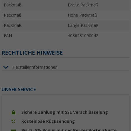
Packmaß
Breite Packmaß
Packmaß
Höhe Packmaß
Packmaß
Länge Packmaß
EAN
4036231090042
RECHTLICHE HINWEISE
Herstellerinformationen
UNSER SERVICE
Sichere Zahlung mit SSL Verschlüsselung
Kostenlose Rücksendung
Bis zu 5% Bonus mit der Berger Vorteilskarte