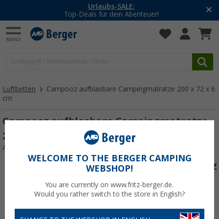
Urlaubs-SALE:
Top-Deals für dein Abenteuer!
Luftbetten
Campooz aufblasbare Campingmatratze 200 x 72 x 6
cm
Campooz aufblasbare Campingmatratze
200 x 72 x 6 cm
Art.-Nr.: CampoozaufblasbareCampingmatratze631251
WELCOME TO THE BERGER CAMPING
WEBSHOP!
You are currently on www.fritz-berger.de.
Would you rather switch to the store in English?