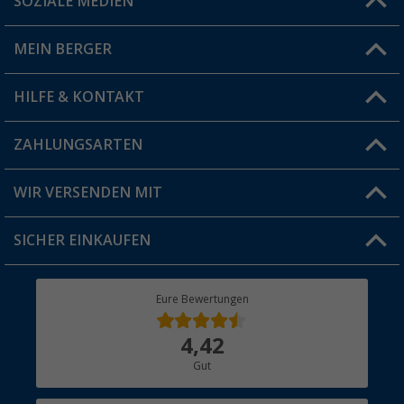
SOZIALE MEDIEN
Du hast eine Frage?
MEIN BERGER
Filiale finden
HILFE & KONTAKT
Vorteilskarte
Blog
ZAHLUNGSARTEN
FAQ & Kontakt
Produkttester
Versandinformationen
WIR VERSENDEN MIT
Jobs & Karriere
Click & Collect
SICHER EINKAUFEN
Geschenkgutschein
Rücksendung
Berger Bewusst
Eure Bewertungen
Bestellstatus
Über uns
4,42
Hauptkatalog
Gut
Händler werden