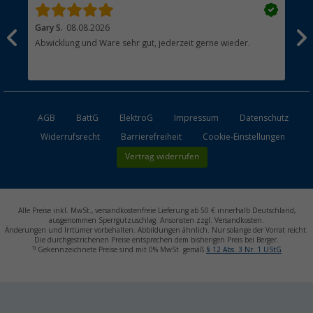
Gary S.
08.08.2026
Rol
Abwicklung und Ware sehr gut, jederzeit gerne wieder.
All
AGB
BattG
ElektroG
Impressum
Datenschutz
Widerrufsrecht
Barrierefreiheit
Cookie-Einstellungen
Vertrag widerrufen
Alle Preise inkl. MwSt., versandkostenfreie Lieferung ab 50 € innerhalb Deutschland,
ausgenommen Sperrgutzuschlag. Ansonsten zzgl. Versandkosten.
Änderungen und Irrtümer vorbehalten. Abbildungen ähnlich. Nur solange der Vorrat reicht.
Die durchgestrichenen Preise entsprechen dem bisherigen Preis bei Berger.
1)
Gekennzeichnete Preise sind mit 0% MwSt. gemäß
§ 12 Abs. 3 Nr. 1 UStG