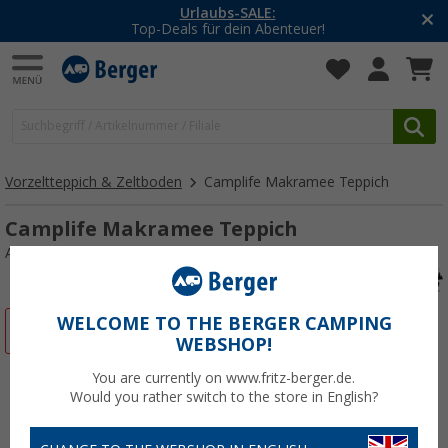
-20% auf Kleidung und Schuhe
Mit dem Aktionscode
20SSV
Vorzeltteppich & Zeltboden
Camplife Makramee Teppich
Camplife Makramee Teppich
Art.-Nr.: 248021
WELCOME TO THE BERGER CAMPING
%
WEBSHOP!
You are currently on www.fritz-berger.de.
Would you rather switch to the store in English?