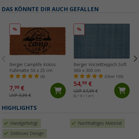
DAS KÖNNTE DIR AUCH GEFALLEN
%
%
Berger Camplife Kokos
Berger Vorzeltteppich Soft
Fußmatte 50 x 25 cm
300 x 300 cm
(8)
(Über 100)
54,
€
99
7,
€
99
UVP 64,99 €
UVP 9,99 €
(6,
11
€ / 1 m²)
HIGHLIGHTS
Handgefertigt
Nachhaltiges Material
Zeitloses Design