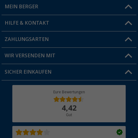
MEIN BERGER
Filiale finden
HILFE & KONTAKT
Vorteilskarte
Blog
ZAHLUNGSARTEN
FAQ & Kontakt
Produkttester
Versandinformationen
WIR VERSENDEN MIT
Jobs & Karriere
Click & Collect
SICHER EINKAUFEN
Geschenkgutschein
Rücksendung
Berger Bewusst
Eure Bewertungen
Bestellstatus
Über uns
4,42
Hauptkatalog
Gut
Händler werden