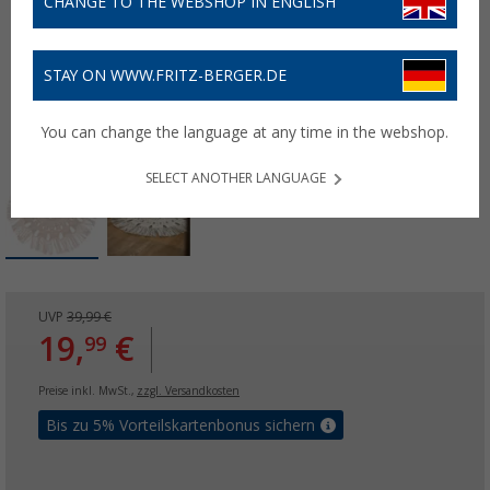
CHANGE TO THE WEBSHOP IN ENGLISH
STAY ON WWW.FRITZ-BERGER.DE
You can change the language at any time in the webshop.
SELECT ANOTHER LANGUAGE
UVP
39,99 €
19,
€
99
Preise inkl. MwSt.,
zzgl. Versandkosten
Bis zu 5% Vorteilskartenbonus sichern