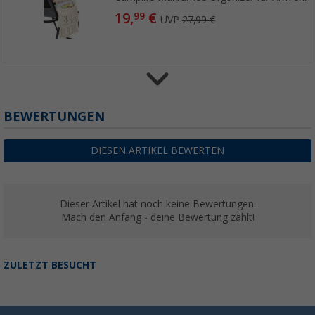
19,
€
99
UVP
27,99 €
Camplife Makramee Obst-/Aufbewahrungsk
BEWERTUNGEN
(6)
14,
€
99
DIESEN ARTIKEL BEWERTEN
UVP
19,99 €
Dieser Artikel hat noch keine Bewertungen.
Mach den Anfang - deine Bewertung zählt!
Camplife Makramee Organizer + Board
(4)
ZULETZT BESUCHT
14,
€
99
UVP
24,99 €