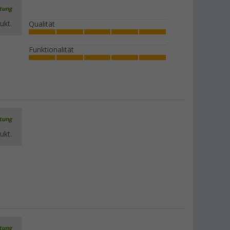
rtung
ukt.
Qualität
Camplife Edelstahl Thermo-
Kaffeebecher 600 ml matt
Funktionalität
(4)
9,
€
99
UVP
14,99 €
rtung
ukt.
rtung