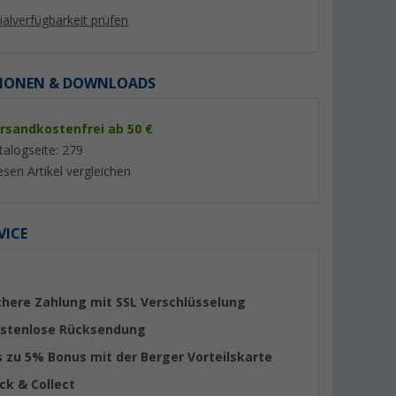
lialverfügbarkeit prüfen
IONEN & DOWNLOADS
rsandkostenfrei ab 50 €
%
%
talogseite: 279
esen Artikel vergleichen
VICE
ee
Berger Abfalleimer 6 Liter für
Camplife Makrame
Campingküche / Wohnwagen-
Obst-/Aufbewahrun
Tür
(Über 100)
(6)
chere Zahlung mit SSL Verschlüsselung
9,
€
14,
€
99
99
UVP 18,99 €
UVP 19,99 €
stenlose Rücksendung
s zu 5% Bonus mit der Berger Vorteilskarte
ick & Collect