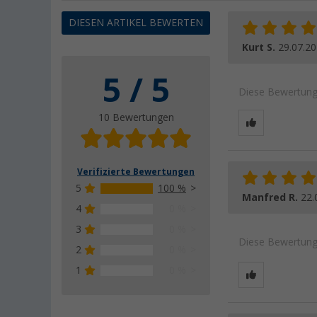
DIESEN ARTIKEL BEWERTEN
Kurt S.
29.07.2
5 / 5
Diese Bewertung 
10 Bewertungen
Verifizierte Bewertungen
5
100 %
Manfred R.
22.
4
0 %
3
0 %
Diese Bewertung 
2
0 %
1
0 %