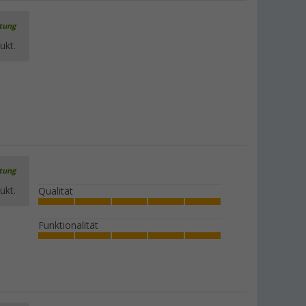
(4)
rtung
14,
€
99
UVP
24,99 €
ukt.
Camplife Makramee Spiegel
(2)
14,
€
99
UVP
19,99 €
rtung
ukt.
Qualität
Funktionalität
Camplife Makramee Untersetzer 2-tlg.
(3)
4,
€
99
ab
UVP
9,99 €