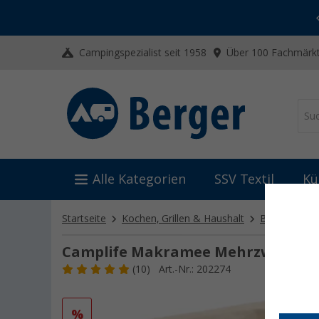
-20% auf Kleidung und Schuhe
Mit dem Aktionscode
20SSV
Campingspezialist seit 1958
Über 100 Fachmärkt
Alle Kategorien
SSV Textil
Kü
Startseite
Kochen, Grillen & Haushalt
Behälter
Camplife Makramee Mehrzweckko
(10)
Art.-Nr.: 202274
%