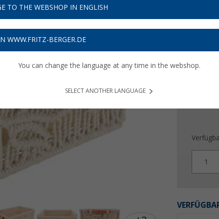
9,
E TO THE WEBSHOP IN ENGLISH
99
Preise inkl
ON WWW.FRITZ-BERGER.DE
Bis zu 
You can change the language at any time in the webshop.
SELECT ANOTHER LANGUAGE
Verfügba
1
VERFÜGBAR