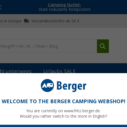
Camping Outlet:
Stark reduzierte Restposten!
e in Europa
Versandkostenfrei ab 50 €
hl unterwegs
Urlaubs SALE
Aufbewahrungs- & Transportbehälter
Camplife Makramee Mehrzw
rb
WELCOME TO THE BERGER CAMPING WEBSHOP!
You are currently on www.fritz-berger.de.
Would you rather switch to the store in English?
UVP
14,99