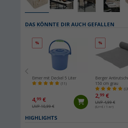
DAS KÖNNTE DIR AUCH GEFALLEN
%
%
Eimer mit Deckel 5 Liter
Berger Antirutsc
150 cm grau
(11)
(Ü
2,
€
99
4,
€
99
UVP 4,99 €
UVP 10,99 €
(6,
64
€ / 1 m²)
HIGHLIGHTS