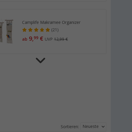
Camplife Makramee Organizer
(21)
9,
€
99
ab
UVP
12,99 €
Camplife Makramee Flaschenhalter
mit Karabiner für 1 Liter Flaschen
(1)
4,
€
99
UVP
8,99 €
Camplife Makramee Organizer +
Neueste
Sortieren:
Board