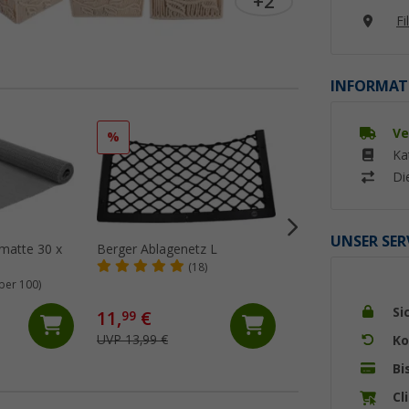
+2
Fi
INFORMAT
Ve
%
%
Ka
Di
UNSER SER
hmatte 30 x
Berger Ablagenetz L
Camplife Makram
Organizer M
(18)
ber 100)
(21)
Si
11,
€
13,
€
99
99
UVP 13,99 €
UVP 16,99 €
Ko
Bi
Cl