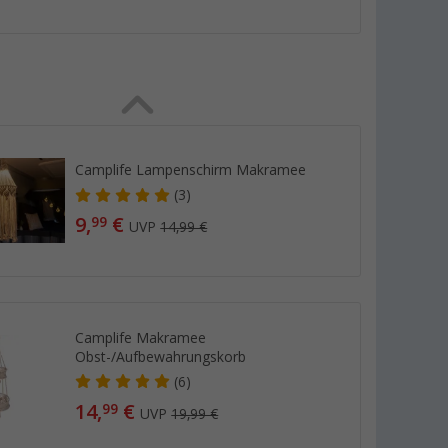
Camplife Lampenschirm Makramee
(3)
9,
€
99
UVP
14,99 €
Camplife Makramee
Obst-/Aufbewahrungskorb
(6)
14,
€
99
UVP
19,99 €