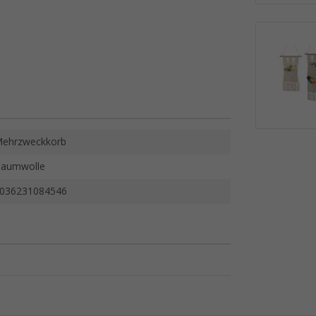
ehrzweckkorb
aumwolle
036231084546