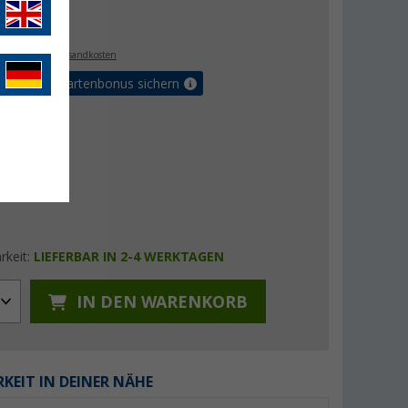
€
. MwSt.,
zzgl. Versandkosten
5% Vorteilskartenbonus sichern
rkeit:
LIEFERBAR IN 2-4 WERKTAGEN
IN DEN WARENKORB
KEIT IN DEINER NÄHE