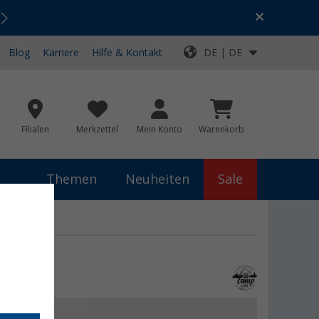
Urlaubs-SALE:
Top-Deals für dein Abenteuer!
Blog
Karriere
Hilfe & Kontakt
DE | DE
Filialen
Merkzettel
Mein Konto
Warenkorb
Themen
Neuheiten
Sale
eckkorb
 €