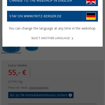
CHANGE TO THE WEBSHOP IN ENGLISH
STAY ON WWW.FRITZ-BERGER.DE
You can change the language at any time in the webshop.
SELECT ANOTHER LANGUAGE
bisher
79,99 €
55,- €
27,
€ / kg
50
Preise inkl. MwSt.,
versandkostenfrei
Bis zu 5% Vorteilskartenbonus sichern