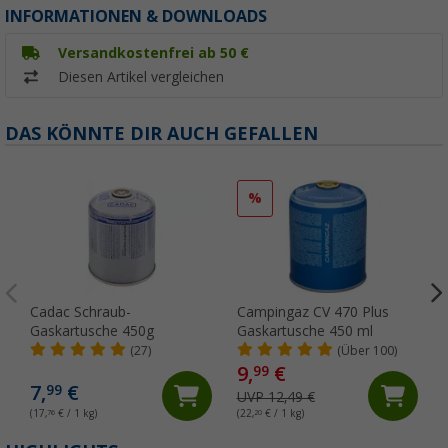
INFORMATIONEN & DOWNLOADS
Versandkostenfrei ab 50 €
Diesen Artikel vergleichen
DAS KÖNNTE DIR AUCH GEFALLEN
%
Cadac Schraub-
Campingaz CV 470 Plus
Gaskartusche 450g
Gaskartusche 450 ml
(27)
(Über 100)
9,
€
99
7,
€
99
UVP 12,49 €
(17,
76
€ / 1 kg)
(22,
20
€ / 1 kg)
(