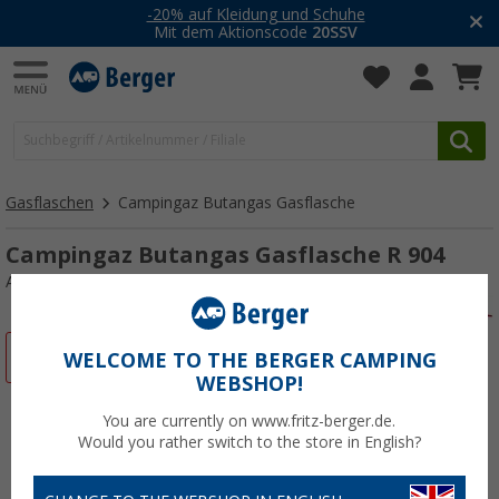
-20% auf Kleidung und Schuhe
Mit dem Aktionscode
20SSV
Gasflaschen
Campingaz Butangas Gasflasche
Campingaz Butangas Gasflasche R 904
Art.-Nr.: 440410
%
WELCOME TO THE BERGER CAMPING
WEBSHOP!
You are currently on www.fritz-berger.de.
Would you rather switch to the store in English?