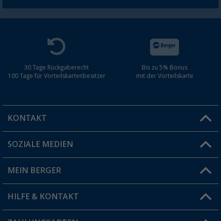
30 Tage Rückgaberecht
Bis zu 5% Bonus
100 Tage für Vorteilskartenbesitzer
mit der Vorteilskarte
KONTAKT
SOZIALE MEDIEN
Du hast eine Frage?
MEIN BERGER
Filiale finden
HILFE & KONTAKT
Vorteilskarte
Blog