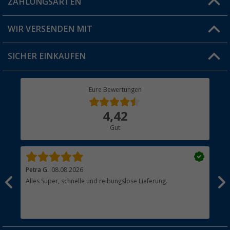
ZAHLUNGSARTEN
FAQ & Kontakt
Produkttester
Versandinformationen
WIR VERSENDEN MIT
Jobs & Karriere
Click & Collect
SICHER EINKAUFEN
Geschenkgutschein
Rücksendung
Berger Bewusst
Eure Bewertungen
Bestellstatus
Über uns
4,42
Hauptkatalog
Gut
Händler werden
Petra G.
08.08.2026
Jör
n
Alles Super, schnelle und reibungslose Lieferung.
Qua
wie