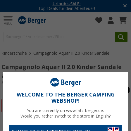
Urlaubs-SALE:
Top-Deals für dein Abenteuer!
Kinderschuhe
Campagnolo Aquar II 2.0 Kinder Sandale
Campagnolo Aquar II 2.0 Kinder Sandale
antracite cedra
Art.-Nr.: 69046037
WELCOME TO THE BERGER CAMPING
WEBSHOP!
%
You are currently on www.fritz-berger.de.
Would you rather switch to the store in English?