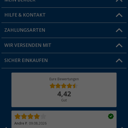
Filiale finden
HILFE & KONTAKT
Vorteilskarte
Blog
ZAHLUNGSARTEN
FAQ & Kontakt
Produkttester
Versandinformationen
WIR VERSENDEN MIT
Jobs & Karriere
Click & Collect
SICHER EINKAUFEN
Geschenkgutschein
Rücksendung
Berger Bewusst
Eure Bewertungen
Bestellstatus
Über uns
4,42
Hauptkatalog
Gut
Händler werden
Andre P.
09.08.2026
Tho