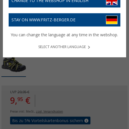
CHANGE TO THE WEBSHOP IN ENGLISH
STAY ON WWW.FRITZ-BERGER.DE
You can change the language at any time in the webshop.
SELECT ANOTHER LANGUAGE
UVP
29,95 €
9,
€
95
Preise inkl. MwSt.,
zzgl. Versandkosten
Bis zu 5% Vorteilskartenbonus sichern