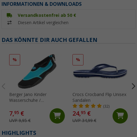
INFORMATIONEN & DOWNLOADS
Versandkostenfrei ab 50 €
Diesen Artikel vergleichen
DAS KÖNNTE DIR AUCH GEFALLEN
%
%
Berger Jano Kinder
Crocs Crocband Flip Unisex
Wasserschuhe /
Sandalen
Neoprenschuhe
(32)
7,
€
24,
€
95
95
UVP 9,95 €
UVP 34,99 €
HIGHLIGHTS