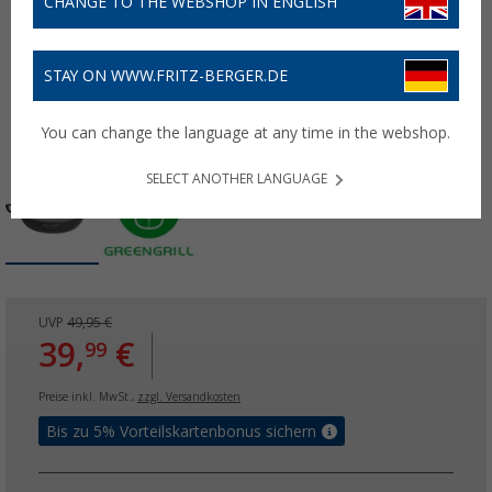
CHANGE TO THE WEBSHOP IN ENGLISH
STAY ON WWW.FRITZ-BERGER.DE
You can change the language at any time in the webshop.
SELECT ANOTHER LANGUAGE
UVP
49,95 €
39,
€
99
Preise inkl. MwSt.,
zzgl. Versandkosten
Bis zu 5% Vorteilskartenbonus sichern