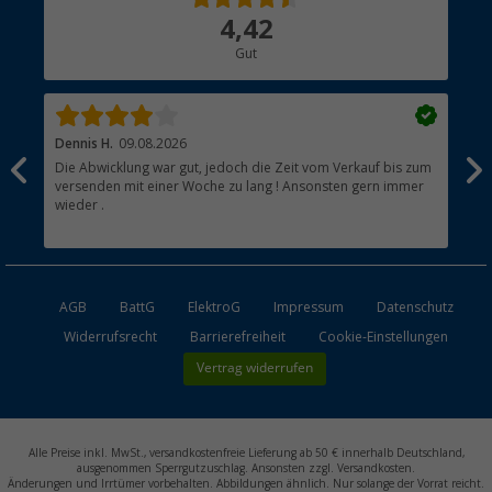
Über uns
4,42
Hauptkatalog
Gut
Händler werden
Dennis H.
09.08.2026
Ann
Die Abwicklung war gut, jedoch die Zeit vom Verkauf bis zum
Sch
versenden mit einer Woche zu lang ! Ansonsten gern immer
wieder .
AGB
BattG
ElektroG
Impressum
Datenschutz
Widerrufsrecht
Barrierefreiheit
Cookie-Einstellungen
Vertrag widerrufen
Alle Preise inkl. MwSt., versandkostenfreie Lieferung ab 50 € innerhalb Deutschland,
ausgenommen Sperrgutzuschlag. Ansonsten zzgl. Versandkosten.
Änderungen und Irrtümer vorbehalten. Abbildungen ähnlich. Nur solange der Vorrat reicht.