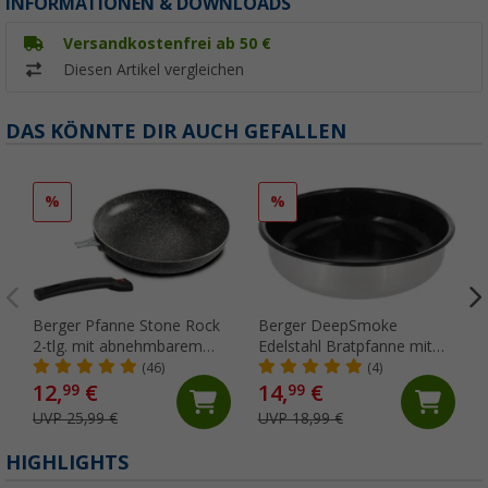
INFORMATIONEN & DOWNLOADS
Versandkostenfrei ab 50 €
Diesen Artikel vergleichen
DAS KÖNNTE DIR AUCH GEFALLEN
%
%
Berger Pfanne Stone Rock
Berger DeepSmoke
2-tlg. mit abnehmbarem
Edelstahl Bratpfanne mit
Griff und
Keramikbeschichtung Ø 22
(46)
(4)
Antihaftbeschichtung Ø 24
cm
12,
€
14,
€
99
99
cm
UVP 25,99 €
UVP 18,99 €
HIGHLIGHTS