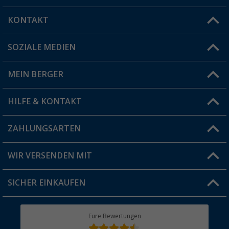
KONTAKT
SOZIALE MEDIEN
Du hast eine Frage?
MEIN BERGER
Filiale finden
HILFE & KONTAKT
Vorteilskarte
Blog
ZAHLUNGSARTEN
FAQ & Kontakt
Produkttester
Versandinformationen
WIR VERSENDEN MIT
Jobs & Karriere
Click & Collect
SICHER EINKAUFEN
Geschenkgutschein
Rücksendung
Berger Bewusst
Eure Bewertungen
Bestellstatus