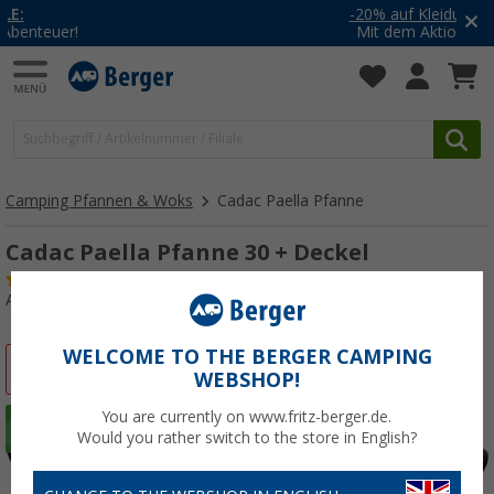
-20% auf Kleidung und Schuhe
Mit dem Aktionscode
20SSV
Camping Pfannen & Woks
Cadac Paella Pfanne
Cadac Paella Pfanne 30 + Deckel
(19)
Art.-Nr.: 480609
WELCOME TO THE BERGER CAMPING
%
WEBSHOP!
You are currently on www.fritz-berger.de.
Would you rather switch to the store in English?