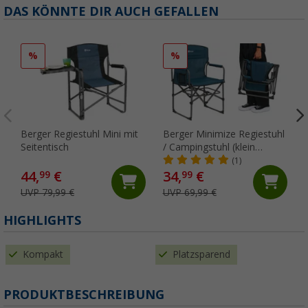
DAS KÖNNTE DIR AUCH GEFALLEN
%
%
Berger Regiestuhl Mini mit
Berger Minimize Regiestuhl
Seitentisch
/ Campingstuhl (klein
zusammenklappbar)
(1)
44,
€
34,
€
99
99
UVP 79,99 €
UVP 69,99 €
HIGHLIGHTS
Kompakt
Platzsparend
PRODUKTBESCHREIBUNG