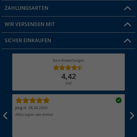
Blog
ZAHLUNGSARTEN
FAQ & Kontakt
Produkttester
Versandinformationen
WIR VERSENDEN MIT
Jobs & Karriere
Click & Collect
SICHER EINKAUFEN
Geschenkgutschein
Rücksendung
Berger Bewusst
Eure Bewertungen
Bestellstatus
Über uns
4,42
Hauptkatalog
Gut
Händler werden
Jörg H.
08.08.2026
Kla
Alles super wie immer
Ein
und
Lei
Max
unk