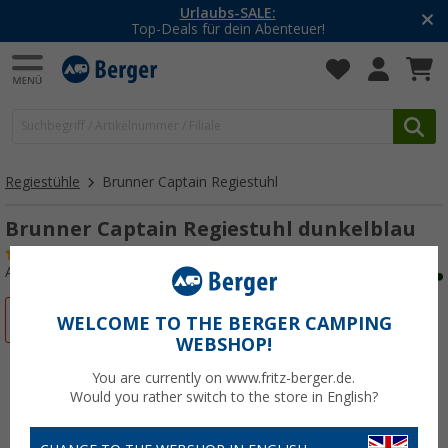
-20% auf Kleidung und Schuhe
Mit dem Aktionscode
20SSV
Regiestühle
Brunner Captain Regiestuhl
Brunner Captain Regiestuhl dunkelblau
(7)
Art.-Nr.: 549111
%
WELCOME TO THE BERGER CAMPING
WEBSHOP!
You are currently on www.fritz-berger.de.
Would you rather switch to the store in English?