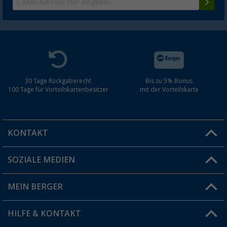
30 Tage Rückgaberecht
Bis zu 5% Bonus
100 Tage für Vorteilskartenbesitzer
mit der Vorteilskarte
KONTAKT
SOZIALE MEDIEN
Du hast eine Frage?
MEIN BERGER
Filiale finden
HILFE & KONTAKT
Vorteilskarte