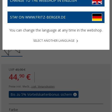
CHANGE TO THE WEBSHOP IN ENGLISH
STAY ON WWW.FRITZ-BERGER.DE
You can change the language at any time in the webshop.
SELECT ANOTHER LANGUAGE
UVP
49,90 €
44,
€
90
Preise inkl. MwSt.,
zzgl. Versandkosten
Bis zu 5% Vorteilskartenbonus sichern
Farbe