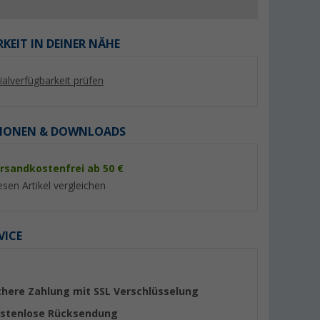
KEIT IN DEINER NÄHE
lialverfügbarkeit prüfen
IONEN & DOWNLOADS
rsandkostenfrei ab 50 €
esen Artikel vergleichen
men mit
HABA Steckdose für
Haba Abdeckrahme
Wohnwagen C-Line 230 V
Opal C-line schwarz
schwarz
(5)
(3)
VICE
5,
€
2,
€
85
55
chere Zahlung mit SSL Verschlüsselung
stenlose Rücksendung