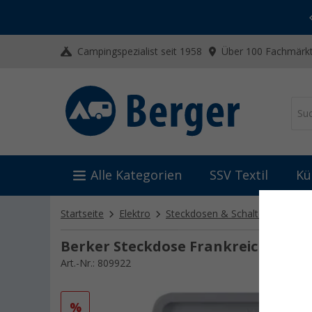
-20% auf Kleidung und Schuhe
Mit dem Aktionscode
20SSV
Campingspezialist seit 1958
Über 100 Fachmärkt
Alle Kategorien
SSV Textil
Kü
Startseite
Elektro
Steckdosen & Schalter
Schalt
Berker Steckdose Frankreich - gra
Art.-Nr.: 809922
%