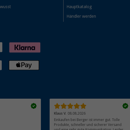
ewusst
Hauptkatalog
Händler werden
Klaus V.
08.08.2026
Einkaufen bei Berger ist immer gut. Tolle
Produkte, schneller und sicherer Versand
und eine sehr gute Kommunikation. Leider