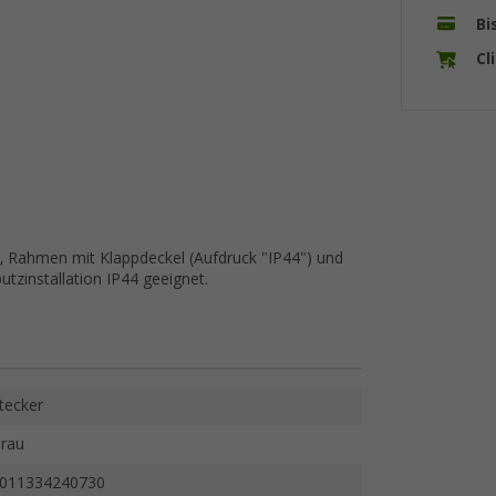
Bi
Cl
, Rahmen mit Klappdeckel (Aufdruck "IP44") und
tzinstallation IP44 geeignet.
tecker
rau
011334240730