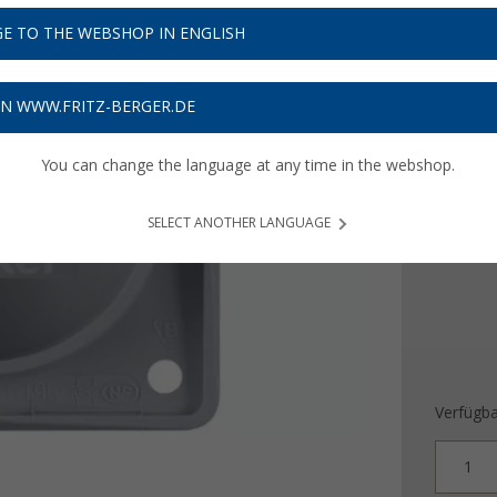
4,
99
E TO THE WEBSHOP IN ENGLISH
Preise inkl
Bis zu 
ON WWW.FRITZ-BERGER.DE
You can change the language at any time in the webshop.
Farbe
SELECT ANOTHER LANGUAGE
Verfügba
1