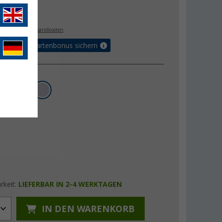
€
. MwSt.,
zzgl. Versandkosten
5% Vorteilskartenbonus sichern
rkeit:
LIEFERBAR IN 2-4 WERKTAGEN
IN DEN WARENKORB