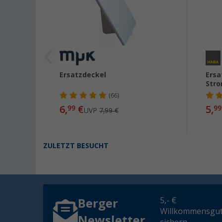
t
Ersatzdeckel
Ersa
Stro
(66)
6,
€
5,
99
99
UVP
7,99 €
ZULETZT BESUCHT
5,- €
Berger
Willkommensgut
Newsletter