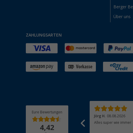
Berger B
Über uns
ZAHLUNGSARTEN
Eure Bewertungen
Roland E.
08.08.2026
Jörg H.
08.08.2026
Alles gut gelaufen. Ware absolut in Ordnung.
Alles super wie immer
4,42
Danke