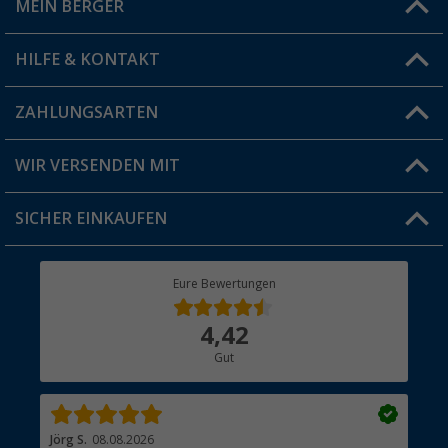
MEIN BERGER
Filiale finden
HILFE & KONTAKT
Vorteilskarte
Blog
ZAHLUNGSARTEN
FAQ & Kontakt
Produkttester
Versandinformationen
WIR VERSENDEN MIT
Jobs & Karriere
Click & Collect
SICHER EINKAUFEN
Geschenkgutschein
Rücksendung
Berger Bewusst
Eure Bewertungen
Bestellstatus
Über uns
4,42
Hauptkatalog
Gut
Händler werden
Jörg S.
08.08.2026
Wer