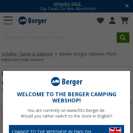
Urlaubs-SALE:
Top-Deals für dein Abenteuer!
Schalter, Taster & Rahmen
Berker Integro Rahmen 3fach
edelstahl matt lackiert
Berker Integro Rahmen 3fach edelstahl
matt lackiert
Art.-Nr.: 542037
WELCOME TO THE BERGER CAMPING
WEBSHOP!
You are currently on www.fritz-berger.de.
%
Would you rather switch to the store in English?
CHANGE TO THE WEBSHOP IN ENGLISH