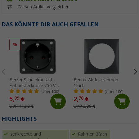
Diesen Artikel vergleichen
DAS KÖNNTE DIR AUCH GEFALLEN
%
Berker Schutzkontakt-
Berker Abdeckrahmen
Einbausteckdose 250 V
1fach
anthrazit
(Über 100)
(Über 100)
5,
€
2,
€
99
70
UVP 11,99 €
UVP 2,99 €
HIGHLIGHTS
senkrechte und
Rahmen 3fach