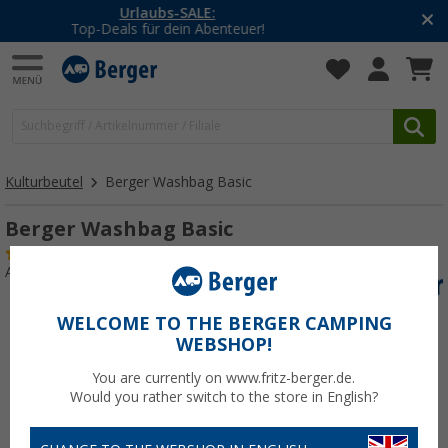
-20% auf Kleidung und Schuhe
Mit dem Aktionscode
20SSV
Kulturbeutel
Berger Washbag Basic
Berger Washbag Basic
(17)
Art.-Nr.: 302500
WELCOME TO THE BERGER CAMPING
WEBSHOP!
You are currently on www.fritz-berger.de.
Would you rather switch to the store in English?