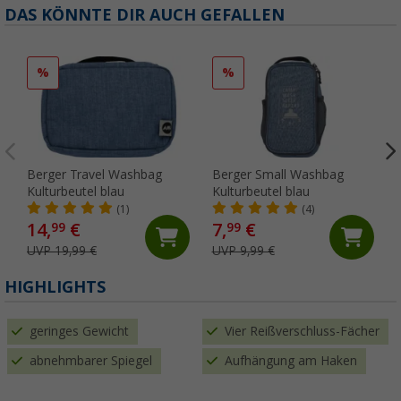
DAS KÖNNTE DIR AUCH GEFALLEN
%
%
Berger Travel Washbag
Berger Small Washbag
Kulturbeutel blau
Kulturbeutel blau
(1)
(4)
14,
€
7,
€
99
99
UVP 19,99 €
UVP 9,99 €
HIGHLIGHTS
geringes Gewicht
Vier Reißverschluss-Fächer
abnehmbarer Spiegel
Aufhängung am Haken