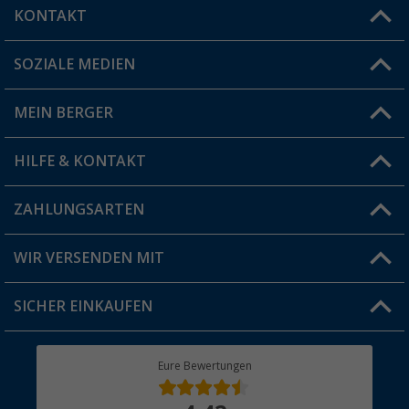
KONTAKT
SOZIALE MEDIEN
Du hast eine Frage?
MEIN BERGER
Filiale finden
HILFE & KONTAKT
Vorteilskarte
Blog
ZAHLUNGSARTEN
FAQ & Kontakt
Produkttester
Versandinformationen
WIR VERSENDEN MIT
Jobs & Karriere
Click & Collect
SICHER EINKAUFEN
Geschenkgutschein
Rücksendung
Berger Bewusst
Eure Bewertungen
Bestellstatus
Über uns
Hauptkatalog