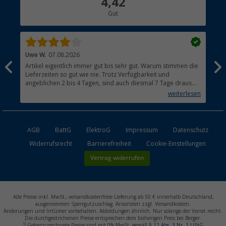
4,42
Gut
Händler werden
Uwe W.
07.08.2026
Ber
Artikel eigentlich immer gut bis sehr gut. Warum stimmen die
Seh
Lieferzeiten so gut wie nie. Trotz Verfügbarkeit und
meh
angeblichen 2 bis 4 Tagen, sind auch diesmal 7 Tage draus
imm
geworden. Aus den Niederlanden brauchen Pakete
weiterlesen
grundsätzlich 2 bis 3 Tage. Warum?
AGB
BattG
ElektroG
Impressum
Datenschutz
Widerrufsrecht
Barrierefreiheit
Cookie-Einstellungen
Vertrag widerrufen
Alle Preise inkl. MwSt., versandkostenfreie Lieferung ab 50 € innerhalb Deutschland,
ausgenommen Sperrgutzuschlag. Ansonsten zzgl. Versandkosten.
Änderungen und Irrtümer vorbehalten. Abbildungen ähnlich. Nur solange der Vorrat reicht.
Die durchgestrichenen Preise entsprechen dem bisherigen Preis bei Berger.
1)
Gekennzeichnete Preise sind mit 0% MwSt. gemäß
§ 12 Abs. 3 Nr. 1 UStG