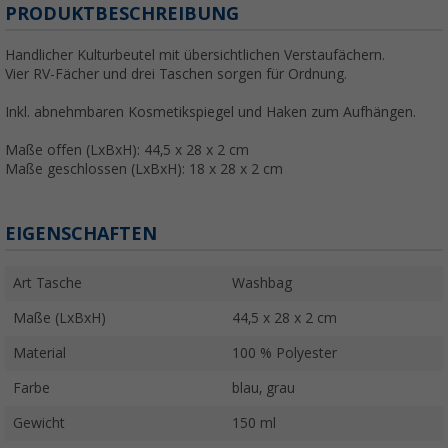
PRODUKTBESCHREIBUNG
Handlicher Kulturbeutel mit übersichtlichen Verstaufächern.
Vier RV-Fächer und drei Taschen sorgen für Ordnung.
Inkl. abnehmbaren Kosmetikspiegel und Haken zum Aufhängen.
Maße offen (LxBxH): 44,5 x 28 x 2 cm
Maße geschlossen (LxBxH): 18 x 28 x 2 cm
EIGENSCHAFTEN
Art Tasche
Washbag
Maße (LxBxH)
44,5 x 28 x 2 cm
Material
100 % Polyester
Farbe
blau, grau
Gewicht
150 ml