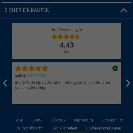
Jobs & Karriere
Click & Collect
SICHER EINKAUFEN
Geschenkgutschein
Rücksendung
Berger Bewusst
Eure Bewertungen
Bestellstatus
Über uns
4,43
Hauptkatalog
Gut
Händler werden
Ralf N.
06.08.2026
Hen
Breite Produktpalette, faire Preise, guter Online Shop und
?
schnelle Lieferung.
AGB
BattG
ElektroG
Impressum
Datenschutz
Widerrufsrecht
Barrierefreiheit
Cookie-Einstellungen