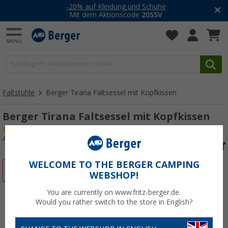
-20% auf Kleidung und Schuhe
Mit dem Aktionscode
20SSV
Faltstühle
Berger Tirana Faltsessel mit Kopfkissen
Berger Tirana Faltsessel mit Kopfkissen
(32)
Art.-Nr.: 731290
WELCOME TO THE BERGER CAMPING
%
WEBSHOP!
You are currently on www.fritz-berger.de.
Would you rather switch to the store in English?