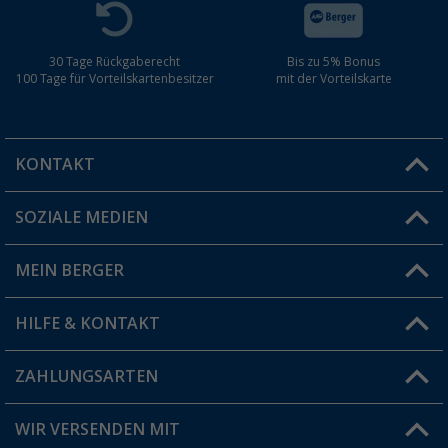
30 Tage Rückgaberecht
Bis zu 5% Bonus
100 Tage für Vorteilskartenbesitzer
mit der Vorteilskarte
KONTAKT
SOZIALE MEDIEN
Du hast eine Frage?
MEIN BERGER
Filiale finden
HILFE & KONTAKT
Vorteilskarte
Blog
ZAHLUNGSARTEN
FAQ & Kontakt
Produkttester
Versandinformationen
WIR VERSENDEN MIT