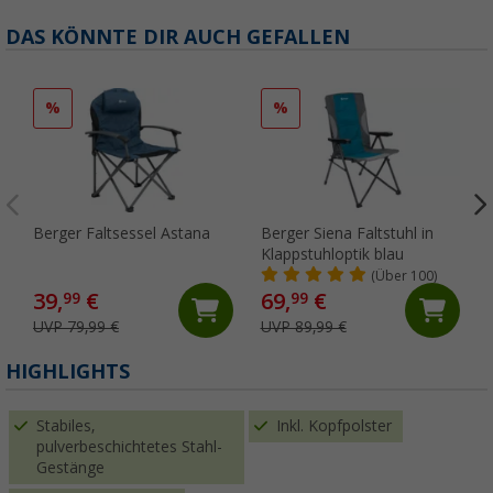
DAS KÖNNTE DIR AUCH GEFALLEN
%
%
Berger Faltsessel Astana
Berger Siena Faltstuhl in
Klappstuhloptik blau
(Über 100)
39,
€
69,
€
99
99
UVP 79,99 €
UVP 89,99 €
HIGHLIGHTS
Stabiles,
Inkl. Kopfpolster
pulverbeschichtetes Stahl-
Gestänge