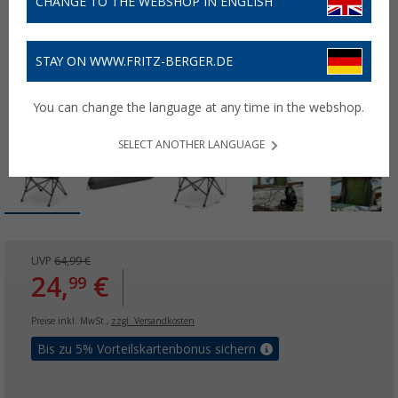
CHANGE TO THE WEBSHOP IN ENGLISH
STAY ON WWW.FRITZ-BERGER.DE
You can change the language at any time in the webshop.
SELECT ANOTHER LANGUAGE
UVP
64,99 €
24,
€
99
Preise inkl. MwSt.,
zzgl. Versandkosten
Bis zu 5% Vorteilskartenbonus sichern