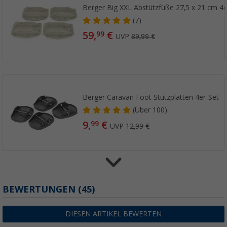
Berger Big XXL Abstützfüße 27,5 x 21 cm 4e
(7)
59,
€
99
UVP
89,99 €
Berger Caravan Foot Stützplatten 4er-Set
(
Über
100)
9,
€
99
UVP
12,99 €
Haba Magnetische Wasserwaage
BEWERTUNGEN
(45)
(18)
5,
€
99
DIESEN ARTIKEL BEWERTEN
6,50 €