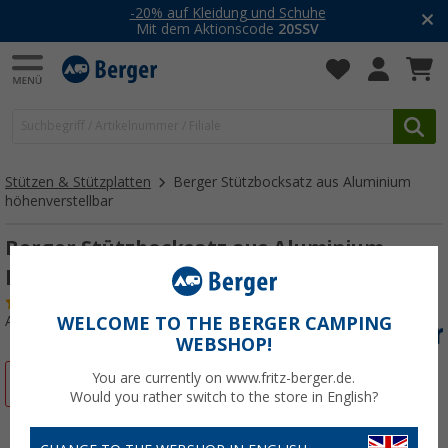
-20% auf Kleidung und Schuhe
Mit dem Aktionscode
20SSV
Stützen & Stützplatten
Berger Stützbocksatz aus Aluminium
höhenverstellbar
Berger Stützbocksatz aus Aluminium
höhenverstellbar 2er-Set
(45)
Art.-Nr.: 058212
WELCOME TO THE BERGER CAMPING
WEBSHOP!
You are currently on www.fritz-berger.de.
%
Would you rather switch to the store in English?