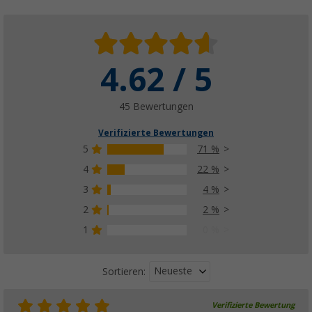
4.62 / 5
Berger Sechskantschlüssel 19 mm Steckschl
(
Über
100)
6,
€
99
45 Bewertungen
ab
UVP
8,99 €
Verifizierte Bewertungen
5
71 %
4
22 %
3
4 %
Berger Jack Pads Stützplatten 4er-Set extra 
(
Über
100)
2
2 %
14,
€
99
1
0 %
Neueste
Sortieren:
Verifizierte Bewertung