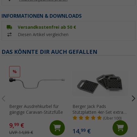
INFORMATIONEN & DOWNLOADS
Versandkostenfrei ab 50 €
Diesen Artikel vergleichen
DAS KÖNNTE DIR AUCH GEFALLEN
%
Berger Ausdrehkurbel für
Berger Jack Pads
gängige Caravan-Stützfüße
Stützplatten 4er-Set extra
breite Auflage
(Über 100)
9,
€
99
14,
€
99
UVP 14,99 €