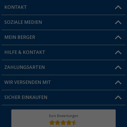
KONTAKT
SOZIALE MEDIEN
Du hast eine Frage?
MEIN BERGER
Filiale finden
HILFE & KONTAKT
Vorteilskarte
Blog
ZAHLUNGSARTEN
FAQ & Kontakt
Produkttester
Versandinformationen
WIR VERSENDEN MIT
Jobs & Karriere
Click & Collect
SICHER EINKAUFEN
Geschenkgutschein
Rücksendung
Berger Bewusst
Eure Bewertungen
Bestellstatus
Über uns