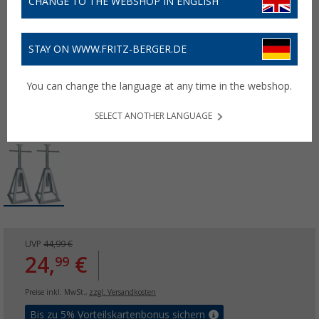
CHANGE TO THE WEBSHOP IN ENGLISH
STAY ON WWW.FRITZ-BERGER.DE
You can change the language at any time in the webshop.
SELECT ANOTHER LANGUAGE
UVP
44,99 €
24,
€
99
Preise inkl. MwSt.,
zzgl. Versandkosten
Bis zu 5% Vorteilskartenbonus sichern