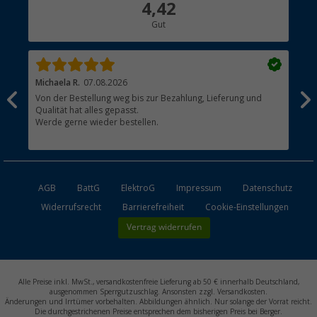
4,42
Hauptkatalog
Gut
Händler werden
Michaela R.
07.08.2026
Pet
Von der Bestellung weg bis zur Bezahlung, Lieferung und
All
Qualität hat alles gepasst.
Werde gerne wieder bestellen.
AGB
BattG
ElektroG
Impressum
Datenschutz
Widerrufsrecht
Barrierefreiheit
Cookie-Einstellungen
Vertrag widerrufen
Alle Preise inkl. MwSt., versandkostenfreie Lieferung ab 50 € innerhalb Deutschland,
ausgenommen Sperrgutzuschlag. Ansonsten zzgl. Versandkosten.
Änderungen und Irrtümer vorbehalten. Abbildungen ähnlich. Nur solange der Vorrat reicht.
Die durchgestrichenen Preise entsprechen dem bisherigen Preis bei Berger.