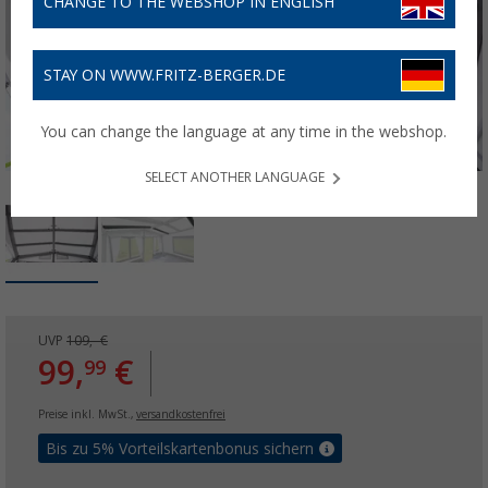
CHANGE TO THE WEBSHOP IN ENGLISH
STAY ON WWW.FRITZ-BERGER.DE
You can change the language at any time in the webshop.
SELECT ANOTHER LANGUAGE
UVP
109,- €
99,
€
99
Preise inkl. MwSt.,
versandkostenfrei
Bis zu 5% Vorteilskartenbonus sichern