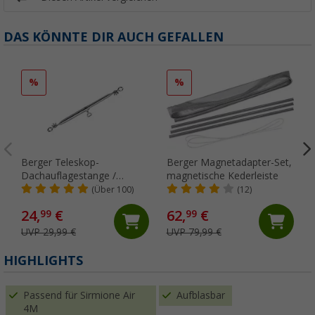
DAS KÖNNTE DIR AUCH GEFALLEN
%
%
Berger Teleskop-
Berger Magnetadapter-Set,
Dachauflagestange /
magnetische Kederleiste
Verandastange, Stahl
(Über 100)
(12)
24,
€
62,
€
99
99
UVP 29,99 €
UVP 79,99 €
HIGHLIGHTS
Passend für Sirmione Air
Aufblasbar
4M