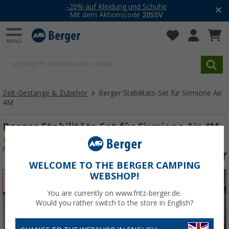
-20% auf Kleidung und Schuhe
Mit dem Aktionscode
20SSV
Zelt-Gestänge & Zubehör
Berger Stabilitäts-Set für Sirmione Air
4M
Berger Stabilitäts-Set für Sirmione Air 4M
(12)
Art.-Nr.: 271290
WELCOME TO THE BERGER CAMPING
WEBSHOP!
%
You are currently on www.fritz-berger.de.
Would you rather switch to the store in English?