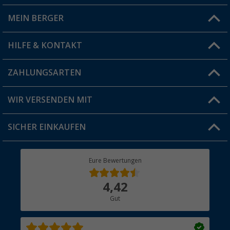
MEIN BERGER
Filiale finden
HILFE & KONTAKT
Vorteilskarte
Blog
ZAHLUNGSARTEN
FAQ & Kontakt
Produkttester
Versandinformationen
WIR VERSENDEN MIT
Jobs & Karriere
Click & Collect
SICHER EINKAUFEN
Geschenkgutschein
Rücksendung
Berger Bewusst
Eure Bewertungen
Bestellstatus
Über uns
4,42
Hauptkatalog
Gut
Händler werden