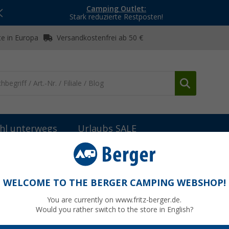
Camping Outlet:
Stark reduzierte Restposten!
e in Europa
Versandkostenfrei ab 50 €
hl unterwegs
Urlaubs SALE
eug-Batterien
Berger Solar Nassbatterie 12V
0 Ah
WELCOME TO THE BERGER CAMPING WEBSHOP!
You are currently on www.fritz-berger.de.
Would you rather switch to the store in English?