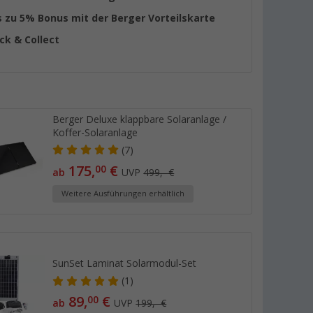
s zu 5% Bonus mit der Berger Vorteilskarte
ick & Collect
Berger Deluxe klappbare Solaranlage /
Koffer-Solaranlage
(7)
175,
€
00
ab
UVP
499,- €
Weitere Ausführungen erhältlich
SunSet Laminat Solarmodul-Set
(1)
89,
€
00
ab
UVP
199,- €