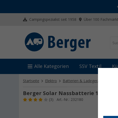
-20% auf Kleidung und Schuhe
Mit dem Aktionscode
20SSV
Campingspezialist seit 1958
Über 100 Fachmärkt
Alle Kategorien
SSV Textil
Kü
Startseite
Elektro
Batterien & Ladegeräte
Fahrz
Berger Solar Nassbatterie 12V / 11
(3)
Art.-Nr.: 232180