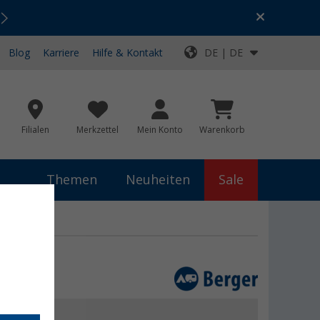
Urlaubs-SALE:
Top-Deals für dein Abenteuer!
Blog
Karriere
Hilfe & Kontakt
DE | DE
Filialen
Merkzettel
Mein Konto
Warenkorb
Themen
Neuheiten
Sale