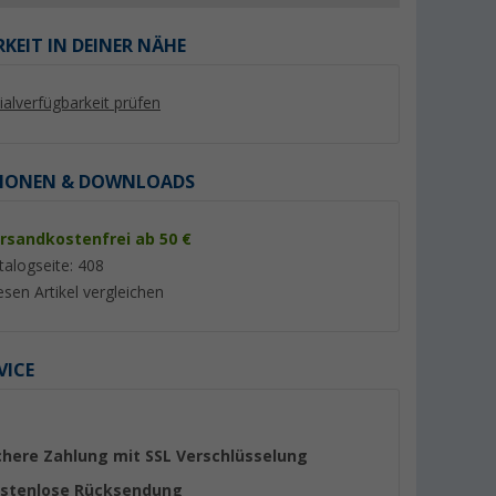
KEIT IN DEINER NÄHE
lialverfügbarkeit prüfen
%
IONEN & DOWNLOADS
rsandkostenfrei ab 50 €
talogseite: 408
esen Artikel vergleichen
thium
EcoFlow Delta 3 Tragbare
Berger BCA 40 AC 
h 12 V
Powerstation 1 kWh 1.800 W
Ladegerät
(15)
(5)
679,- €
129,- €
VICE
UVP 749,- €
UVP 159,- €
chere Zahlung mit SSL Verschlüsselung
stenlose Rücksendung