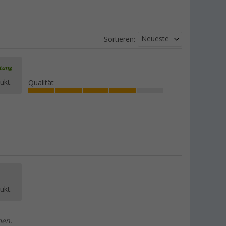
Neueste
Sortieren:
rtung
ukt.
Qualität
ukt.
men.