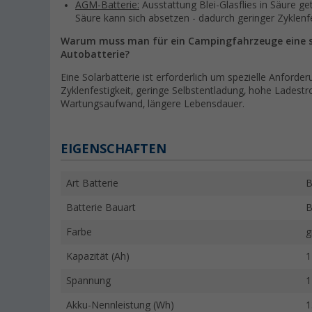
AGM-Batterie:
Ausstattung Blei-Glasflies in Säure g
Säure kann sich absetzen - dadurch geringer Zyklenfe
Warum muss man für ein Campingfahrzeuge eine sp
Autobatterie?
Eine Solarbatterie ist erforderlich um spezielle Anforde
Zyklenfestigkeit, geringe Selbstentladung, hohe Ladest
Wartungsaufwand, längere Lebensdauer.
EIGENSCHAFTEN
Art Batterie
B
Batterie Bauart
B
Farbe
g
Kapazität (Ah)
1
Spannung
1
Akku-Nennleistung (Wh)
1