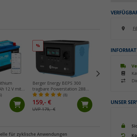
VERFÜGBAR
Fi
%
%
INFORMAT
Ve
Ka
Di
ithium
Berger Energy BEPS 300
Berger LiFePO4 Li
Ah 12 V mit
tragbare Powerstation 288
Batterie Eco 100 A
ung
Wh 300 W
6)
(8)
(43)
159,- €
299,- €
UNSER SER
UVP 179,- €
UVP 699,- €
Si
uelle für zyklische Anwendungen
Ko