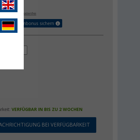
- €
. MwSt.,
versandkostenfrei
orteilskartenbonus sichern
t (Ah)
250 Ah
rkeit:
VERFÜGBAR IN BIS ZU 2 WOCHEN
ACHRICHTIGUNG BEI VERFÜGBARKEIT