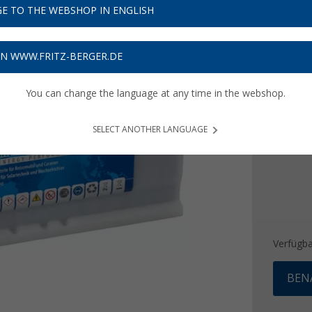
185,
E TO THE WEBSHOP IN ENGLISH
Preise inkl
5,55
€ V
ON WWW.FRITZ-BERGER.DE
You can change the language at any time in the webshop.
Kapazitä
110 Ah
SELECT ANOTHER LANGUAGE
Verfügba
BEN