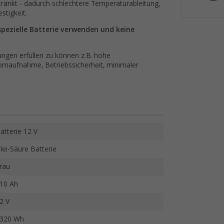
etränkt - dadurch schlechtere Temperaturableitung,
stigkeit.
ezielle Batterie verwenden und keine
rungen erfüllen zu können z.B. hohe
romaufnahme, Betriebssicherheit, minimaler
atterie 12 V
lei-Säure Batterie
rau
10 Ah
2 V
320 Wh