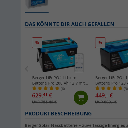
DAS KÖNNTE DIR AUCH GEFALLEN
%
%
Berger LiFePO4 Lithium
Berger LiFePO4 L
Batterie Pro 200 Ah 12 V mit
Batterie Pro 120 
Bluetooth & Heizung
Bluetooth & Heiz
(6)
(9
629,
€
449,- €
41
UVP 755,46 €
UVP 899,- €
PRODUKTBESCHREIBUNG
Berger Solar-Nassbatterie – zuverlässige Energieq