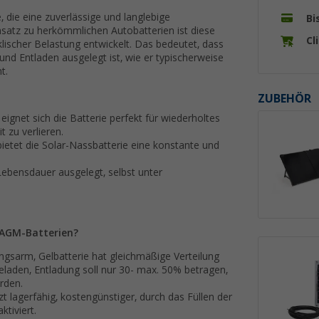
e, die eine zuverlässige und langlebige
Bi
satz zu herkömmlichen Autobatterien ist diese
Cl
klischer Belastung entwickelt. Das bedeutet, dass
nd Entladen ausgelegt ist, wie er typischerweise
t.
ZUBEHÖR
eignet sich die Batterie perfekt für wiederholtes
 zu verlieren.
bietet die Solar-Nassbatterie eine konstante und
 Lebensdauer ausgelegt, selbst unter
d AGM-Batterien?
ungsarm, Gelbatterie hat gleichmäßige Verteilung
geladen, Entladung soll nur 30- max. 50% betragen,
rden.
 lagerfähig, kostengünstiger, durch das Füllen der
ktiviert.