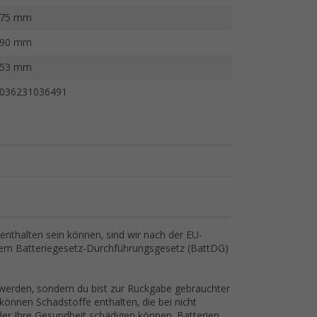
75 mm
90 mm
53 mm
036231036491
nthalten sein können, sind wir nach der EU-
dem Batteriegesetz-Durchführungsgesetz (BattDG)
 werden, sondern du bist zur Rückgabe gebrauchter
 können Schadstoffe enthalten, die bei nicht
r Ihre Gesundheit schädigen können. Batterien