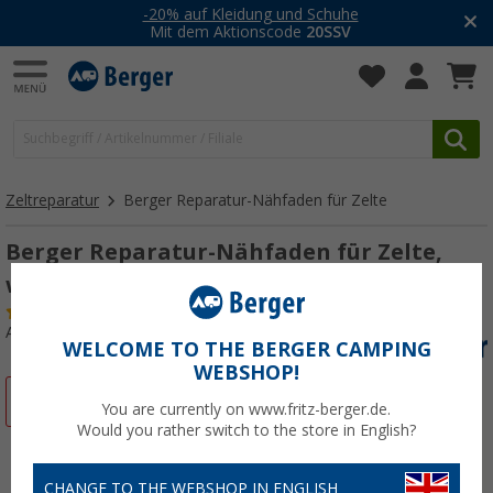
-20% auf Kleidung und Schuhe
Mit dem Aktionscode
20SSV
Zeltreparatur
Berger Reparatur-Nähfaden für Zelte
Berger Reparatur-Nähfaden für Zelte,
weiß
(58)
Art.-Nr.: 411990
WELCOME TO THE BERGER CAMPING
WEBSHOP!
%
You are currently on www.fritz-berger.de.
Would you rather switch to the store in English?
CHANGE TO THE WEBSHOP IN ENGLISH