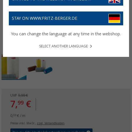
STAY ON WWW.FRITZ-BERGER.DE
You can change the language at any time in the webshop.
SELECT ANOTHER LANGUAGE
UVP
9,99 €
7,
€
99
0,
€ / m
03
Preise inkl. MwSt.,
zzgl. Versandkosten