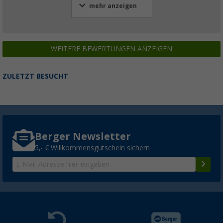
(16)
mehr anzeigen
5,
€
99
UVP
7,99 €
WEITERE BEWERTUNGEN ANZEIGEN
Berger Keder für Vorzelte, Markisen und W
ZULETZT BESUCHT
Meterware
(
Über
100)
6,
€
99
UVP
8,99 €
Berger Newsletter
5,- € Willkommensgutschein sichern
Berger Ersatzschlauch-Set für Campo 4 Air 
83,
€
99
150,- €