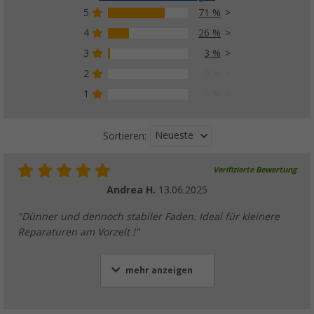
5
71 %
4
26 %
3
3 %
Berger Gummiseile Meterware
(33)
2
0 %
1,
€
49
1
0 %
ab
1,75 €
Neueste
Sortieren:
Verifizierte Bewertung
Berger Imprägnier-Emulsion
Andrea H.
13.06.2025
(80)
7,
€
99
"Dünner und dennoch stabiler Faden. Ideal für kleinere
ab
UVP
11,99 €
Reparaturen am Vorzelt !"
mehr anzeigen
Berger Klettverschluss zum Annähen