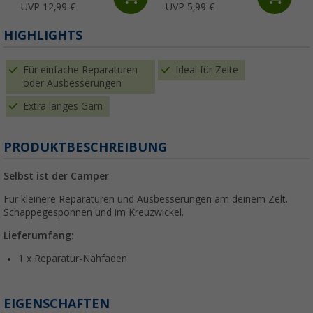
UVP 12,99 €
UVP 5,99 €
HIGHLIGHTS
Für einfache Reparaturen
Ideal für Zelte
oder Ausbesserungen
Extra langes Garn
PRODUKTBESCHREIBUNG
Selbst ist der Camper
Für kleinere Reparaturen und Ausbesserungen am deinem Zelt.
Schappegesponnen und im Kreuzwickel.
Lieferumfang:
1 x Reparatur-Nähfaden
EIGENSCHAFTEN