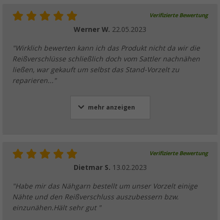
(7)
Verifizierte Bewertung
3,
€
99
ab
UVP
5,99 €
Werner W.
22.05.2023
"Wirklich bewerten kann ich das Produkt nicht da wir die
Reißverschlüsse schließlich doch vom Sattler nachnähen
ließen, war gekauft um selbst das Stand-Vorzelt zu
Berger Klettverschluss, selbstklebend
reparieren..."
(27)
4,
€
99
ab
UVP
6,99 €
mehr anzeigen
Verifizierte Bewertung
Berger Reparatur-Gummiseil für Fiberglass
Dietmar S.
13.02.2023
(38)
"Habe mir das Nähgarn bestellt um unser Vorzelt einige
6,
€
99
UVP
8,99 €
Nähte und den Reißverschluss auszubessern bzw.
einzunähen.Hält sehr gut "