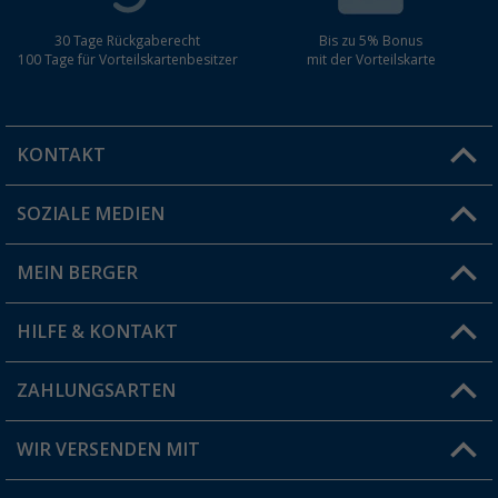
30 Tage Rückgaberecht
Bis zu 5% Bonus
100 Tage für Vorteilskartenbesitzer
mit der Vorteilskarte
Berger Ersatzschlauch-Set für Sierra 6 Air T
181,
€
00
289,- €
KONTAKT
SOZIALE MEDIEN
Du hast eine Frage?
MEIN BERGER
Filiale finden
HILFE & KONTAKT
Vorteilskarte
Blog
ZAHLUNGSARTEN
FAQ & Kontakt
Produkttester
Versandinformationen
WIR VERSENDEN MIT
Jobs & Karriere
Click & Collect