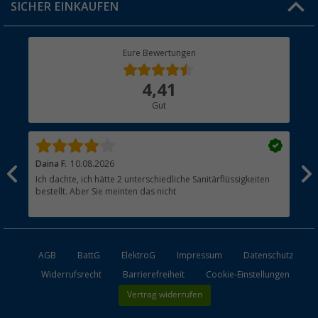
SICHER EINKAUFEN
Geschenkgutschein
Rücksendung
Berger Bewusst
Eure Bewertungen
Bestellstatus
Über uns
4,41
Hauptkatalog
Gut
Händler werden
Daina F.
10.08.2026
Vale
Ich dachte, ich hätte 2 unterschiedliche Sanitärflüssigkeiten
Оче
bestellt. Aber Sie meinten das nicht
обо
AGB
BattG
ElektroG
Impressum
Datenschutz
Widerrufsrecht
Barrierefreiheit
Cookie-Einstellungen
Vertrag widerrufen