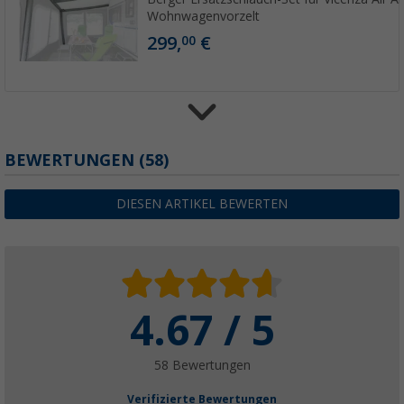
Wohnwagenvorzelt
299,
€
00
BEWERTUNGEN
(58)
Berger FiberX Fiberglasstangen
14,
€
99
ab
UVP
24,99 €
DIESEN ARTIKEL BEWERTEN
4.67 / 5
Berger Fiberglasstangen
(73)
14,
€
99
58 Bewertungen
ab
UVP
24,99 €
Verifizierte Bewertungen