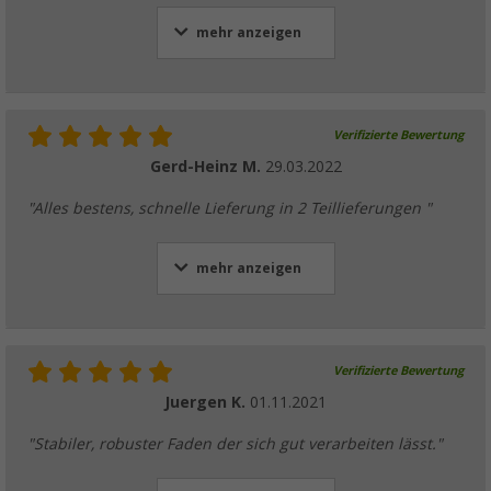
mehr anzeigen
Berger Ersatzschlauch-Set für Lago Air Reis
44,
€
99
60,99 €
Verifizierte Bewertung
Gerd-Heinz M.
29.03.2022
"Alles bestens, schnelle Lieferung in 2 Teillieferungen "
mehr anzeigen
Berger Luftschlauch kurz für Campo 4 Air
44,
€
99
97,99 €
Verifizierte Bewertung
Juergen K.
01.11.2021
"Stabiler, robuster Faden der sich gut verarbeiten lässt."
Berger Doppelkeder für Vorzelt, Markise 
Meterware