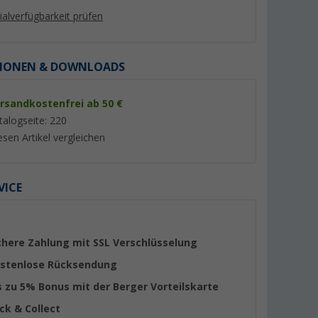
lialverfügbarkeit prüfen
IONEN & DOWNLOADS
rsandkostenfrei ab 50 €
%
%
talogseite: 220
esen Artikel vergleichen
VICE
mpingtisch
Berger Roya Alu-Bambus
Berger Ivalo 1 Cam
Rolltisch schwarz 110 x 70 cm
80 x 60 cm
er 100)
(41)
(Übe
89,
€
69,
€
99
99
chere Zahlung mit SSL Verschlüsselung
UVP 99,99 €
UVP 89,99 €
stenlose Rücksendung
s zu 5% Bonus mit der Berger Vorteilskarte
ick & Collect