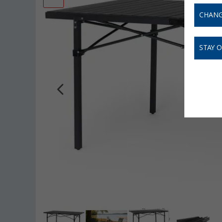
CHANG
STAY 