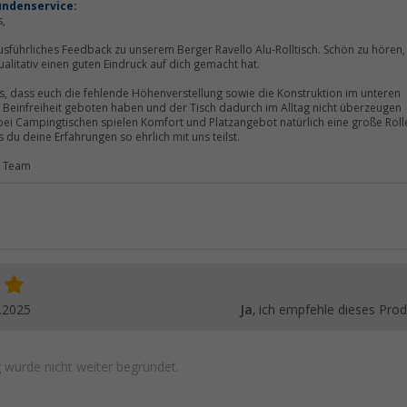
undenservice:
s,
usführliches Feedback zu unserem Berger Ravello Alu-Rolltisch. Schön zu hören,
ualitativ einen guten Eindruck auf dich gemacht hat.
s, dass euch die fehlende Höhenverstellung sowie die Konstruktion im unteren
 Beinfreiheit geboten haben und der Tisch dadurch im Alltag nicht überzeugen
ei Campingtischen spielen Komfort und Platzangebot natürlich eine große Roll
 du deine Erfahrungen so ehrlich mit uns teilst.
r Team
.2025
Ja
, ich empfehle dieses Prod
wurde nicht weiter begründet.