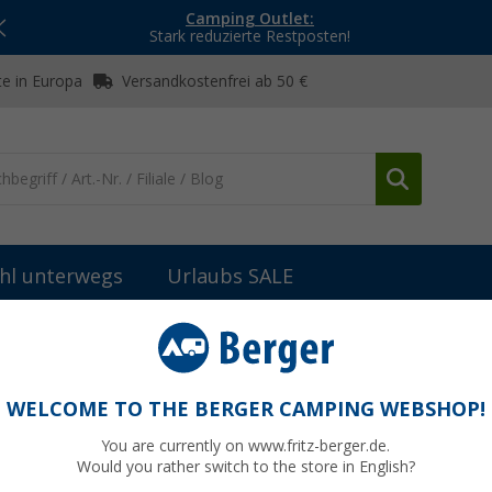
Camping Outlet:
Stark reduzierte Restposten!
e in Europa
Versandkostenfrei ab 50 €
hl unterwegs
Urlaubs SALE
sche
Berger Ravello Alu-Rolltisch 141 x 70 cm
70 cm
WELCOME TO THE BERGER CAMPING WEBSHOP!
You are currently on www.fritz-berger.de.
Would you rather switch to the store in English?
UVP
89,99