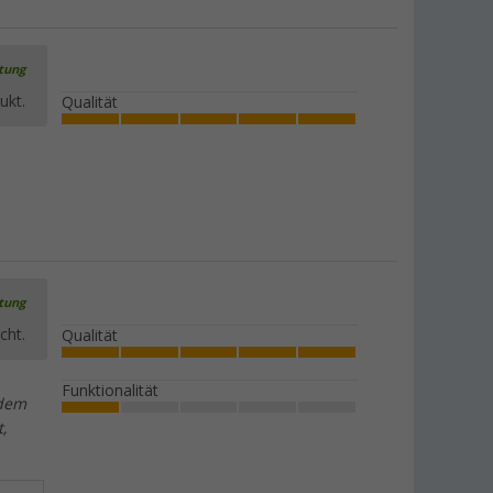
rtung
ukt.
Qualität
rtung
cht.
Qualität
Funktionalität
 dem
,