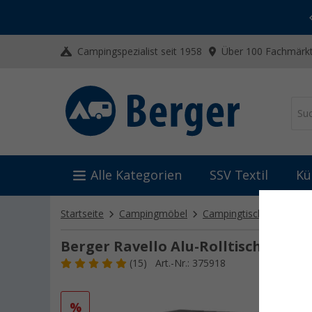
-20% auf Kleidung und Schuhe
Mit dem Aktionscode
20SSV
Campingspezialist seit 1958
Über 100 Fachmärkt
Alle Kategorien
SSV Textil
Kü
Startseite
Campingmöbel
Campingtische
Rollti
Berger Ravello Alu-Rolltisch 141 x 
(15)
Art.-Nr.: 375918
%