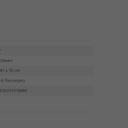
chwarz
41 x 70 cm
-6 Person(en)
036231076886