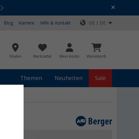
Urlaubs-SALE:
Top-Deals für dein Abenteuer!
Blog
Karriere
Hilfe & Kontakt
DE | DE
Filialen
Merkzettel
Mein Konto
Warenkorb
Themen
Neuheiten
Sale
 €