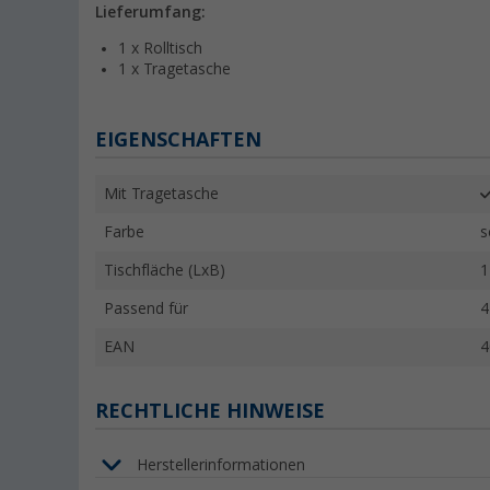
Lieferumfang:
1 x Rolltisch
1 x Tragetasche
EIGENSCHAFTEN
Mit Tragetasche
Farbe
s
Tischfläche (LxB)
1
Passend für
4
EAN
4
RECHTLICHE HINWEISE
Herstellerinformationen