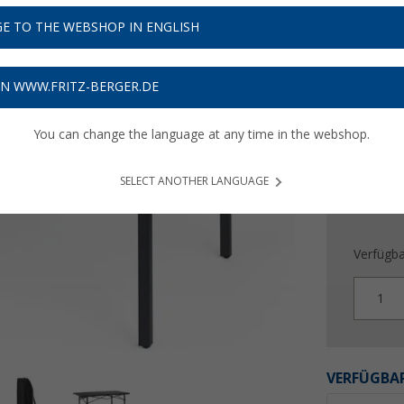
69,
9
E TO THE WEBSHOP IN ENGLISH
Preise inkl
Bis zu 
ON WWW.FRITZ-BERGER.DE
You can change the language at any time in the webshop.
SELECT ANOTHER LANGUAGE
Verfügba
1
VERFÜGBAR