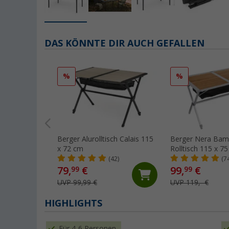
DAS KÖNNTE DIR AUCH GEFALLEN
%
%
Berger Alurolltisch Calais 115
Berger Nera Bam
x 72 cm
Rolltisch 115 x 7
(42)
(7
79,
€
99,
€
99
99
UVP 99,99 €
UVP 119,- €
HIGHLIGHTS
Für 4-6 Personen