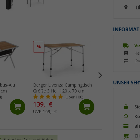
Fi
INFORMAT
Ve
%
%
Ka
Di
UNSER SER
bus-Alu
Berger Livenza Campingtisch
Berger Ivalo 2 Ca
5 cm
Größe 3 Hell 120 x 70 cm
115 x 70 cm
4)
(Über 100)
(Üb
139,- €
79,
€
99
Si
UVP 169,- €
UVP 109,- €
Ko
Bi
Cl
Einfacher Auf- und Abbau