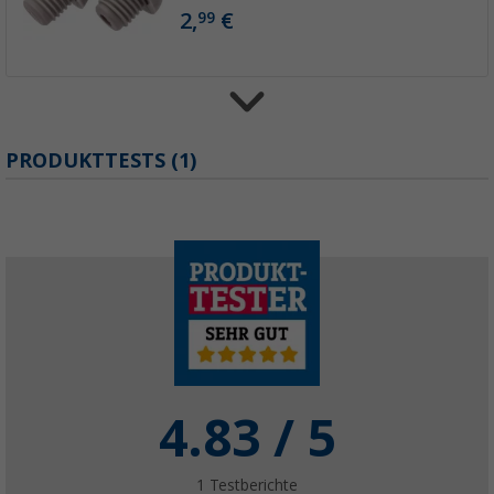
2,
€
99
Berger Universaltrage- und Aufbewahrungsta
PRODUKTTESTS (1)
Stühle
(13)
22,
€
99
UVP
34,99 €
Berger Ersatz-Verbindungselement für Bei
(2tlg.)
(4)
2,
€
99
4.83
/ 5
Weitere Ausführungen erhältlich
1
Testberichte