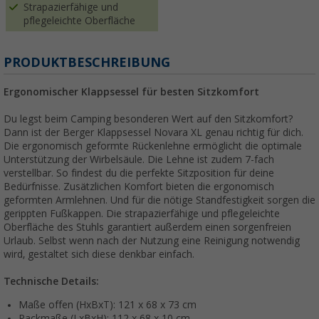
Strapazierfähige und
pflegeleichte Oberfläche
PRODUKTBESCHREIBUNG
Ergonomischer Klappsessel für besten Sitzkomfort
Du legst beim Camping besonderen Wert auf den Sitzkomfort?
Dann ist der Berger Klappsessel Novara XL genau richtig für dich.
Die ergonomisch geformte Rückenlehne ermöglicht die optimale
Unterstützung der Wirbelsäule. Die Lehne ist zudem 7-fach
verstellbar. So findest du die perfekte Sitzposition für deine
Bedürfnisse. Zusätzlichen Komfort bieten die ergonomisch
geformten Armlehnen. Und für die nötige Standfestigkeit sorgen die
gerippten Fußkappen. Die strapazierfähige und pflegeleichte
Oberfläche des Stuhls garantiert außerdem einen sorgenfreien
Urlaub. Selbst wenn nach der Nutzung eine Reinigung notwendig
wird, gestaltet sich diese denkbar einfach.
Technische Details:
Maße offen (HxBxT): 121 x 68 x 73 cm
Packmaße (LxBxH): 112 x 68 x 10 cm