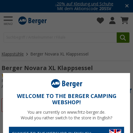
-20% auf Kleidung und Schuhe
Mit dem Aktionscode
20SSV
Klappstühle
Berger Novara XL Klappsessel
Berger Novara XL Klappsessel
(46)
Produkttester:
Sehr gut
Art.-Nr.: 733260
WELCOME TO THE BERGER CAMPING
WEBSHOP!
%
You are currently on www.fritz-berger.de.
Would you rather switch to the store in English?