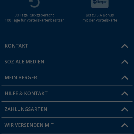
30 Tage Rückgaberecht
Bis zu 5% Bonus
100 Tage für Vorteilskartenbesitzer
mit der Vorteilskarte
KONTAKT
SOZIALE MEDIEN
Du hast eine Frage?
MEIN BERGER
Filiale finden
HILFE & KONTAKT
Vorteilskarte
Blog
ZAHLUNGSARTEN
FAQ & Kontakt
Produkttester
Versandinformationen
WIR VERSENDEN MIT
Jobs & Karriere