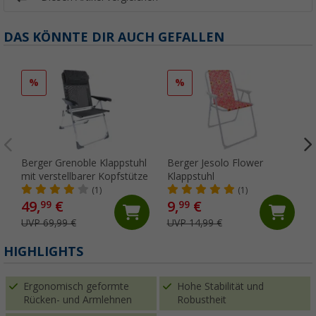
DAS KÖNNTE DIR AUCH GEFALLEN
%
%
Berger Grenoble Klappstuhl
Berger Jesolo Flower
mit verstellbarer Kopfstütze
Klappstuhl
(1)
(1)
49,
€
9,
€
99
99
UVP 69,99 €
UVP 14,99 €
HIGHLIGHTS
Ergonomisch geformte
Hohe Stabilität und
Rücken- und Armlehnen
Robustheit