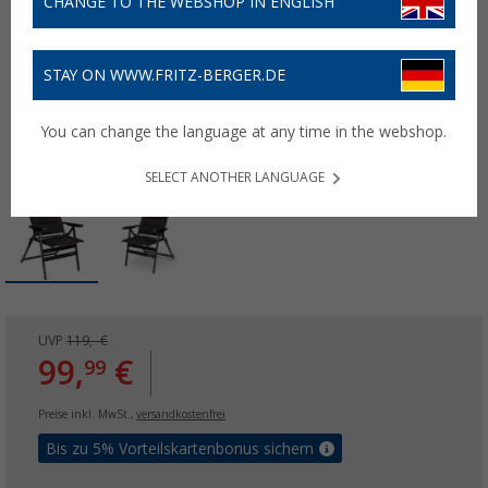
CHANGE TO THE WEBSHOP IN ENGLISH
STAY ON WWW.FRITZ-BERGER.DE
You can change the language at any time in the webshop.
SELECT ANOTHER LANGUAGE
UVP
119,- €
99,
€
99
Preise inkl. MwSt.,
versandkostenfrei
Bis zu 5% Vorteilskartenbonus sichern