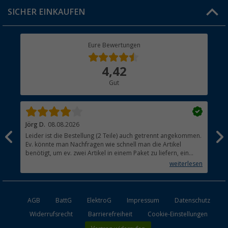
Click & Collect
SICHER EINKAUFEN
Geschenkgutschein
Rücksendung
Berger Bewusst
Eure Bewertungen
Bestellstatus
Über uns
4,42
Hauptkatalog
Gut
Händler werden
Jörg D.
08.08.2026
Uta
Leider ist die Bestellung (2 Teile) auch getrennt angekommen.
Ich
Ev. könnte man Nachfragen wie schnell man die Artikel
noc
benötigt, um ev. zwei Artikel in einem Paket zu liefern, ein
den
kleiner Beitrag um die Umwelt zu schonen.
weiterlesen
AGB
BattG
ElektroG
Impressum
Datenschutz
Widerrufsrecht
Barrierefreiheit
Cookie-Einstellungen