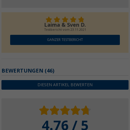
Berger Novara XL Beinauflage
Laima & Sven D.
19,
€
99
nur
UVP
44,99 €
Testbericht vom
23.11.2021
GANZER TESTBERICHT
BEWERTUNGEN
(46)
DIESEN ARTIKEL BEWERTEN
4.76 / 5