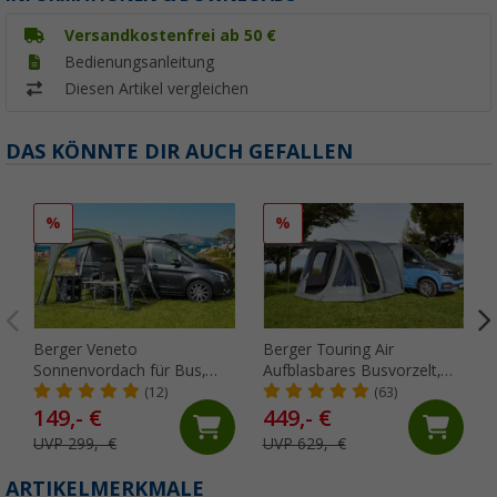
Versandkostenfrei ab 50 €
Bedienungsanleitung
Diesen Artikel vergleichen
DAS KÖNNTE DIR AUCH GEFALLEN
%
%
Berger Veneto
Berger Touring Air
Sonnenvordach für Bus,
Aufblasbares Busvorzelt,
Anbauhöhe 180 - 220 cm
Anbauhöhe 180 - 220 cm
(12)
(63)
149,- €
449,- €
UVP 299,- €
UVP 629,- €
ARTIKELMERKMALE