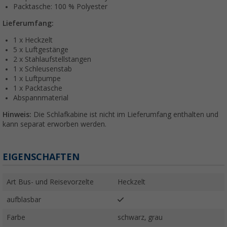
Packtasche: 100 % Polyester
Lieferumfang:
1 x Heckzelt
5 x Luftgestänge
2 x Stahlaufstellstangen
1 x Schleusenstab
1 x Luftpumpe
1 x Packtasche
Abspannmaterial
Hinweis:
Die Schlafkabine ist nicht im Lieferumfang enthalten und
kann separat erworben werden.
EIGENSCHAFTEN
Art Bus- und Reisevorzelte
Heckzelt
aufblasbar
Farbe
schwarz, grau