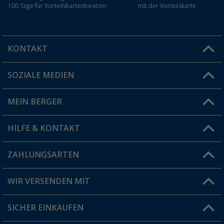
100 Tage für Vorteilskartenbesitzer
mit der Vorteilskarte
KONTAKT
SOZIALE MEDIEN
Du hast eine Frage?
MEIN BERGER
Filiale finden
HILFE & KONTAKT
Vorteilskarte
Blog
ZAHLUNGSARTEN
FAQ & Kontakt
Produkttester
Versandinformationen
WIR VERSENDEN MIT
Jobs & Karriere
Click & Collect
SICHER EINKAUFEN
Geschenkgutschein
Rücksendung