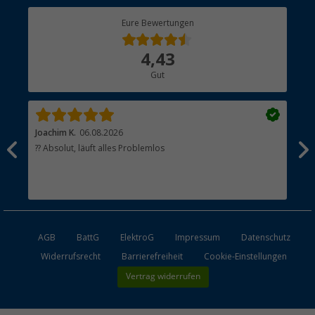
Berger Bewusst
Eure Bewertungen
Bestellstatus
Über uns
4,43
Hauptkatalog
Gut
Händler werden
Joachim K.
06.08.2026
And
l
?? Absolut, läuft alles Problemlos
Sch
he
esen
AGB
BattG
ElektroG
Impressum
Datenschutz
Widerrufsrecht
Barrierefreiheit
Cookie-Einstellungen
Vertrag widerrufen