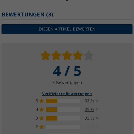
BEWERTUNGEN
(3)
Berger TerraGlow Befestigungs-Set mit Sch
Markisenabspanngurten, 41-teilig
69,
€
99
DIESEN ARTIKEL BEWERTEN
nur
UVP
89,99 €
4 / 5
3 Bewertungen
Verifizierte Bewertungen
5
33 %
4
33 %
3
33 %
2
0 %