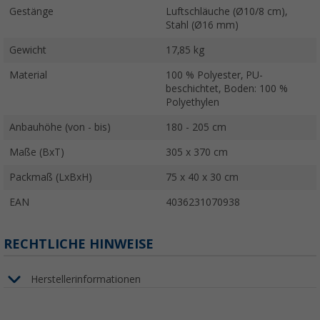
Gestänge
Luftschläuche (Ø10/8 cm),
Stahl (Ø16 mm)
Gewicht
17,85 kg
Material
100 % Polyester, PU-
beschichtet, Boden: 100 %
Polyethylen
Anbauhöhe (von - bis)
180 - 205 cm
Maße (BxT)
305 x 370 cm
Packmaß (LxBxH)
75 x 40 x 30 cm
EAN
4036231070938
RECHTLICHE HINWEISE
Herstellerinformationen