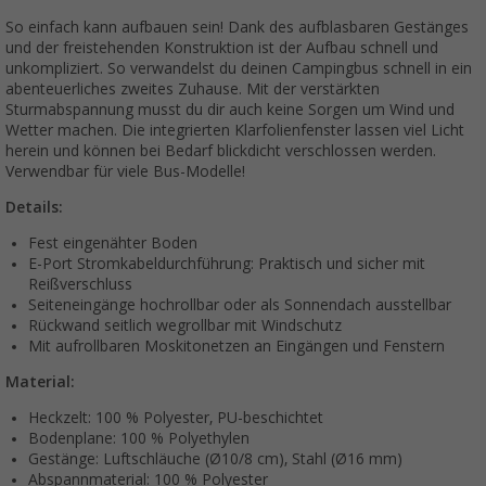
So einfach kann aufbauen sein! Dank des aufblasbaren Gestänges
und der freistehenden Konstruktion ist der Aufbau schnell und
unkompliziert. So verwandelst du deinen Campingbus schnell in ein
abenteuerliches zweites Zuhause. Mit der verstärkten
Sturmabspannung musst du dir auch keine Sorgen um Wind und
Wetter machen. Die integrierten Klarfolienfenster lassen viel Licht
herein und können bei Bedarf blickdicht verschlossen werden.
Verwendbar für viele Bus-Modelle!
Details:
Fest eingenähter Boden
E-Port Stromkabeldurchführung: Praktisch und sicher mit
Reißverschluss
Seiteneingänge hochrollbar oder als Sonnendach ausstellbar
Rückwand seitlich wegrollbar mit Windschutz
Mit aufrollbaren Moskitonetzen an Eingängen und Fenstern
Material:
Heckzelt: 100 % Polyester, PU-beschichtet
Bodenplane: 100 % Polyethylen
Gestänge: Luftschläuche (Ø10/8 cm), Stahl (Ø16 mm)
Abspannmaterial: 100 % Polyester