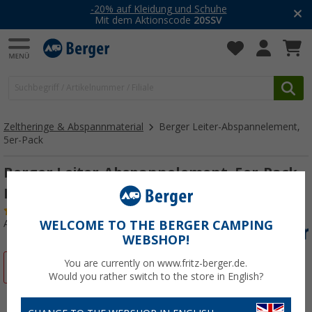
-20% auf Kleidung und Schuhe
Mit dem Aktionscode
20SSV
Zeltheringe & Abspannmaterial
Berger Leiter-Abspannelement,
5er-Pack
Berger Leiter-Abspannelement, 5er-Pack
Braun
(40)
Art.-Nr.: 401700
WELCOME TO THE BERGER CAMPING
WEBSHOP!
You are currently on www.fritz-berger.de.
%
Would you rather switch to the store in English?