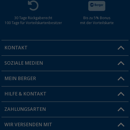
30 Tage Rückgaberecht
Bis zu 5% Bonus
100 Tage für Vorteilskartenbesitzer
mit der Vorteilskarte
KONTAKT
SOZIALE MEDIEN
Du hast eine Frage?
MEIN BERGER
Filiale finden
HILFE & KONTAKT
Vorteilskarte
Blog
ZAHLUNGSARTEN
FAQ & Kontakt
Produkttester
Versandinformationen
WIR VERSENDEN MIT