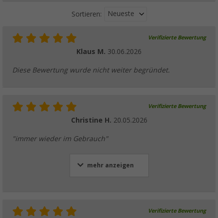
Neueste
Sortieren:
Verifizierte Bewertung
Berger verstellbares Gummispannkabel mit
Klaus M.
30.06.2026
(13)
5,
€
99
Diese Bewertung wurde nicht weiter begründet.
UVP
7,99 €
Verifizierte Bewertung
Christine H.
20.05.2026
Berger Sicherheitsgurt Plus
"immer wieder im Gebrauch"
(82)
44,
€
99
UVP
54,99 €
mehr anzeigen
Verifizierte Bewertung