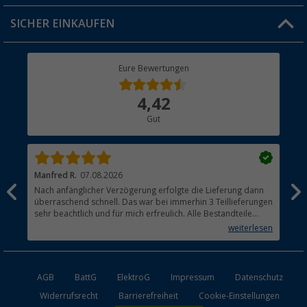
Jobs & Karriere
Click & Collect
SICHER EINKAUFEN
Geschenkgutschein
Rücksendung
Berger Bewusst
Eure Bewertungen
Bestellstatus
Über uns
4,42
Hauptkatalog
Gut
Händler werden
Manfred R.
07.08.2026
Han
Nach anfänglicher Verzögerung erfolgte die Lieferung dann
Sen
überraschend schnell. Das war bei immerhin 3 Teillieferungen
Lie
sehr beachtlich und für mich erfreulich. Alle Bestandteile
waren gut verpackt und in Ordnung. Das Gerät (Gasgrill)
weiterlesen
funktioniert bestens
AGB
BattG
ElektroG
Impressum
Datenschutz
Widerrufsrecht
Barrierefreiheit
Cookie-Einstellungen