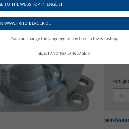
7,
E TO THE WEBSHOP IN ENGLISH
99
Preise inkl
ON WWW.FRITZ-BERGER.DE
Bis zu 
You can change the language at any time in the webshop.
SELECT ANOTHER LANGUAGE
Verfügba
1
VERFÜGBAR