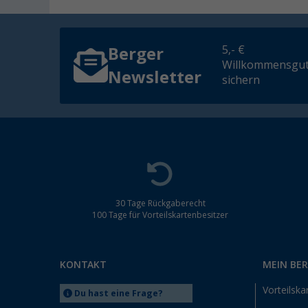
5,- €
Berger
Willkommensgut
Newsletter
sichern
30 Tage Rückgaberecht
100 Tage für Vorteilskartenbesitzer
KONTAKT
MEIN BE
Vorteilska
Du hast eine Frage?