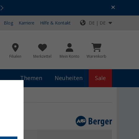
Urlaubs-SALE:
Top-Deals für dein Abenteuer!
Blog
Karriere
Hilfe & Kontakt
DE | DE
Filialen
Merkzettel
Mein Konto
Warenkorb
Themen
Neuheiten
Sale
 €