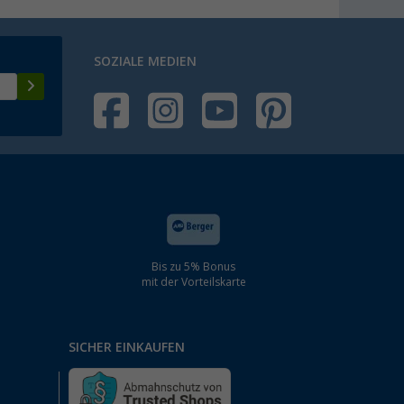
Berger Rad für Stützrad
(1)
SOZIALE MEDIEN
9,
€
99
ab
UVP
12,99 €
Bis zu 5% Bonus
mit der Vorteilskarte
SICHER EINKAUFEN