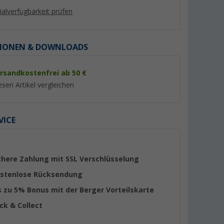
lialverfügbarkeit prüfen
IONEN & DOWNLOADS
rsandkostenfrei ab 50 €
%
%
esen Artikel vergleichen
VICE
Berger Titanium 2.0
Berger magnetisch
s
Rangierhilfe halbautomatisch
Wasserwaage 2-in-
00 kg für
Anthrazit
(Über 100)
(34)
chere Zahlung mit SSL Verschlüsselung
hnmobil
749,- €
3,
€
99
stenlose Rücksendung
UVP 1.029,- €
UVP 5,99 €
s zu 5% Bonus mit der Berger Vorteilskarte
ick & Collect