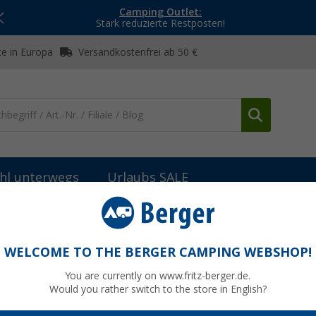
Camping Outlet:
Stark reduzierte Restposten!
e in Europa
Versandkostenfrei ab 50 €
hl unterwegs
Urlaubs SALE
nik
Stützräder
Berger Klemmbock 300 kg, klappbar
r
WELCOME TO THE BERGER CAMPING WEBSHOP!
You are currently on www.fritz-berger.de.
Would you rather switch to the store in English?
UVP
12,99