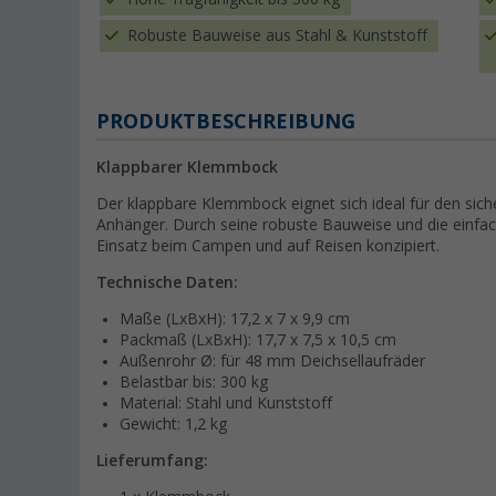
Robuste Bauweise aus Stahl & Kunststoff
PRODUKTBESCHREIBUNG
Klappbarer Klemmbock
Der klappbare Klemmbock eignet sich ideal für den si
Anhänger. Durch seine robuste Bauweise und die einfac
Einsatz beim Campen und auf Reisen konzipiert.
Technische Daten:
Maße (LxBxH): 17,2 x 7 x 9,9 cm
Packmaß (LxBxH): 17,7 x 7,5 x 10,5 cm
Außenrohr Ø: für 48 mm Deichsellaufräder
Belastbar bis: 300 kg
Material: Stahl und Kunststoff
Gewicht: 1,2 kg
Lieferumfang: