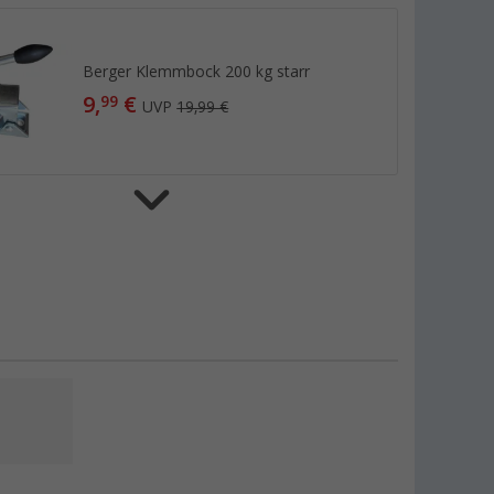
Berger Klemmbock 200 kg starr
9,
€
99
UVP
19,99 €
Berger Kupplungsschloss
Diebstahlsicherung
(24)
14,
€
99
UVP
19,99 €
Berger Kurbel Hubstützen
(28)