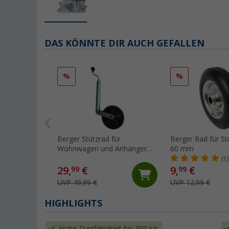
DAS KÖNNTE DIR AUCH GEFALLEN
%
%
Berger Stützrad für
Berger Rad für St
Wohnwagen und Anhänger
60 mm
150 kg
(1)
29,
€
9,
€
99
99
UVP 49,99 €
UVP 12,99 €
HIGHLIGHTS
Hohe Tragfähigkeit bis 300 kg