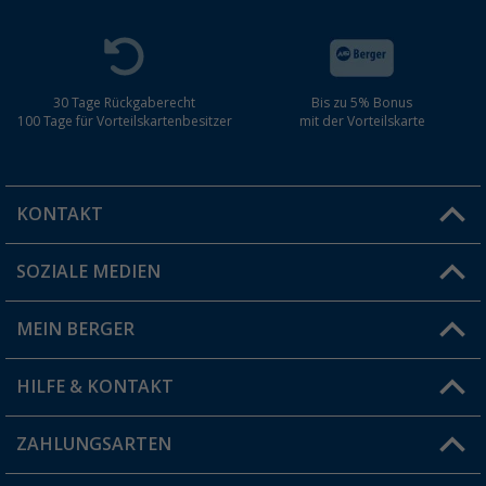
30 Tage Rückgaberecht
Bis zu 5% Bonus
100 Tage für Vorteilskartenbesitzer
mit der Vorteilskarte
KONTAKT
SOZIALE MEDIEN
Du hast eine Frage?
MEIN BERGER
Filiale finden
HILFE & KONTAKT
Vorteilskarte
Blog
ZAHLUNGSARTEN
FAQ & Kontakt
Produkttester