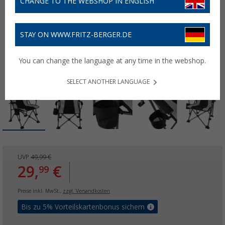
CHANGE TO THE WEBSHOP IN ENGLISH
STAY ON WWW.FRITZ-BERGER.DE
You can change the language at any time in the webshop.
SELECT ANOTHER LANGUAGE
UVP
49,99 €
29,
€
99
Preise inkl. MwSt.,
zzgl. Versandkosten
Bis zu 5% Vorteilskartenbonus sichern