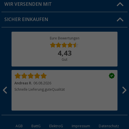
Versandinformationen
WIR VERSENDEN MIT
Jobs & Karriere
Click & Collect
SICHER EINKAUFEN
Geschenkgutschein
Rücksendung
Berger Bewusst
Eure Bewertungen
Bestellstatus
Über uns
4,43
Hauptkatalog
Gut
Händler werden
Andreas R.
06.08.2026
Dir
erne
Schnelle Lieferung,guteQualität
Die
Bes
AGB
BattG
ElektroG
Impressum
Datenschutz