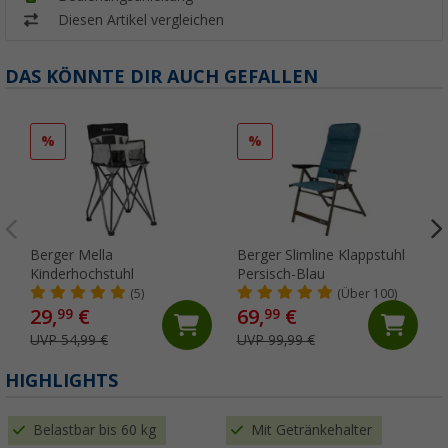
Diesen Artikel vergleichen
DAS KÖNNTE DIR AUCH GEFALLEN
%
%
Berger Mella
Berger Slimline Klappstuhl
Kinderhochstuhl
Persisch-Blau
(5)
(Über 100)
29,
€
69,
€
99
99
UVP 54,99 €
UVP 99,99 €
HIGHLIGHTS
Belastbar bis 60 kg
Mit Getränkehalter