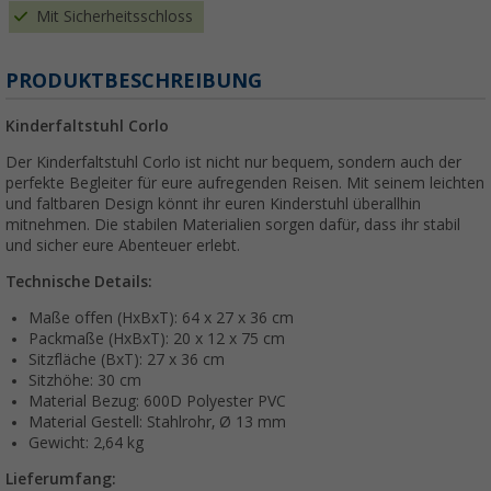
Mit Sicherheitsschloss
PRODUKTBESCHREIBUNG
Kinderfaltstuhl Corlo
Der Kinderfaltstuhl Corlo ist nicht nur bequem, sondern auch der
perfekte Begleiter für eure aufregenden Reisen. Mit seinem leichten
und faltbaren Design könnt ihr euren Kinderstuhl überallhin
mitnehmen. Die stabilen Materialien sorgen dafür, dass ihr stabil
und sicher eure Abenteuer erlebt.
Technische Details:
Maße offen (HxBxT): 64 x 27 x 36 cm
Packmaße (HxBxT): 20 x 12 x 75 cm
Sitzfläche (BxT): 27 x 36 cm
Sitzhöhe: 30 cm
Material Bezug: 600D Polyester PVC
Material Gestell: Stahlrohr, Ø 13 mm
Gewicht: 2,64 kg
Lieferumfang: