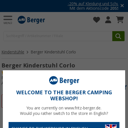
-20% auf Kleidung und Schuhe
Mit dem Aktionscode
20SSV
Kinderstühle
Berger Kinderstuhl Corlo
Berger Kinderstuhl Corlo
(2)
Produkttester:
Sehr gut
Art.-Nr.: 825837
WELCOME TO THE BERGER CAMPING
WEBSHOP!
%
You are currently on www.fritz-berger.de.
Would you rather switch to the store in English?