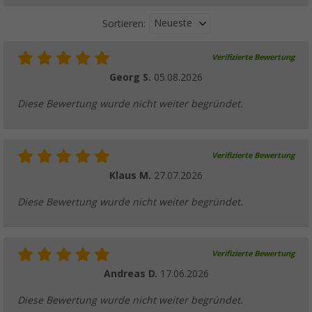
Neueste
Sortieren:
Verifizierte Bewertung
Gerhardi Alu Technik Kederschiene 150 cm
Georg S.
05.08.2026
(23)
27,
€
99
Diese Bewertung wurde nicht weiter begründet.
30,99 €
Verifizierte Bewertung
Klaus M.
27.07.2026
Berger Sigma II Sonnenvordach für Wohnw
220 -235 cm
Diese Bewertung wurde nicht weiter begründet.
(17)
179,
€
00
UVP
229,- €
Verifizierte Bewertung
Andreas D.
17.06.2026
Diese Bewertung wurde nicht weiter begründet.
Berger Keder für Vorzelte, Markisen und W