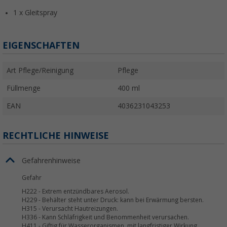
1 x Gleitspray
EIGENSCHAFTEN
Art Pflege/Reinigung
Pflege
Füllmenge
400 ml
EAN
4036231043253
RECHTLICHE HINWEISE
Gefahrenhinweise
Gefahr
H222
-
Extrem entzündbares Aerosol.
H229
-
Behälter steht unter Druck: kann bei Erwärmung bersten.
H315
-
Verursacht Hautreizungen.
H336
-
Kann Schläfrigkeit und Benommenheit verursachen.
H411
-
Giftig für Wasserorganismen, mit langfristiger Wirkung.