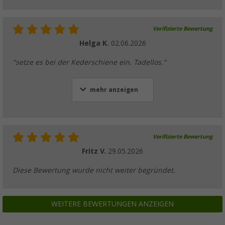
Meterware
(
Über
100)
Verifizierte Bewertung
6,
€
99
UVP
8,99 €
Helga K.
02.06.2026
"setze es bei der Kederschiene ein. Tadellos."
Berger Vorzelt-Regenrinne
mehr anzeigen
(12)
34,
€
99
UVP
44,99 €
Verifizierte Bewertung
Fritz V.
29.05.2026
Diese Bewertung wurde nicht weiter begründet.
WEITERE BEWERTUNGEN ANZEIGEN