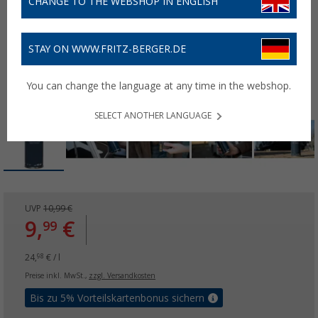
CHANGE TO THE WEBSHOP IN ENGLISH
STAY ON WWW.FRITZ-BERGER.DE
You can change the language at any time in the webshop.
SELECT ANOTHER LANGUAGE
UVP
10,99 €
9,
€
99
24,
€ / l
98
Preise inkl. MwSt.,
zzgl. Versandkosten
Bis zu 5% Vorteilskartenbonus sichern