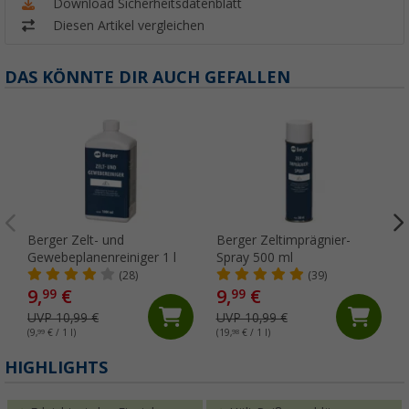
Download Sicherheitsdatenblatt
Diesen Artikel vergleichen
DAS KÖNNTE DIR AUCH GEFALLEN
Berger Zelt- und
Berger Zeltimprägnier-
Gewebeplanenreiniger 1 l
Spray 500 ml
(28)
(39)
9,
€
9,
€
99
99
UVP 10,99 €
UVP 10,99 €
(9,
99
€ / 1 l)
(19,
98
€ / 1 l)
HIGHLIGHTS