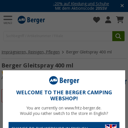
-20% auf Kleidung und Schuhe
Mit dem Aktionscode
20SSV
Imprägnieren, Reinigen, Pflegen
Berger Gleitspray 400 ml
Berger Gleitspray 400 ml
(72)
Art.-Nr.: 445620
WELCOME TO THE BERGER CAMPING
%
WEBSHOP!
You are currently on www.fritz-berger.de.
Would you rather switch to the store in English?