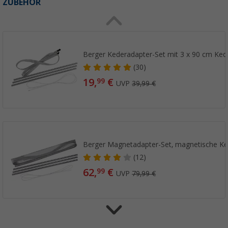
ZUBEHÖR
Berger Kederadapter-Set mit 3 x 90 cm Ked
(30)
19,
€
99
UVP
39,99 €
Berger Magnetadapter-Set, magnetische Ked
(12)
62,
€
99
UVP
79,99 €