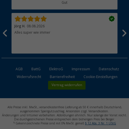
Gut
Händler werden
Jörg H.
08.08.2026
Kla
Alles super wie immer
Ein
und
Lei
Max
unk
AGB
BattG
ElektroG
Impressum
Datenschutz
Widerrufsrecht
Barrierefreiheit
Cookie-Einstellungen
Vertrag widerrufen
Alle Preise inkl. MwSt., versandkostenfreie Lieferung ab 50 € innerhalb Deutschland,
ausgenommen Sperrgutzuschlag. Ansonsten zzgl. Versandkosten.
Änderungen und Irrtümer vorbehalten. Abbildungen ähnlich. Nur solange der Vorrat reicht.
Die durchgestrichenen Preise entsprechen dem bisherigen Preis bei Berger.
1)
Gekennzeichnete Preise sind mit 0% MwSt. gemäß
§ 12 Abs. 3 Nr. 1 UStG