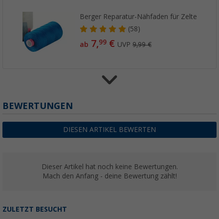
Berger Reparatur-Nähfaden für Zelte
(58)
7,
€
99
ab
UVP
9,99 €
Berger Planenkralle mit Gummiseil, 2er-Pac
BEWERTUNGEN
(7)
10,
€
99
DIESEN ARTIKEL BEWERTEN
UVP
12,99 €
Dieser Artikel hat noch keine Bewertungen.
Mach den Anfang - deine Bewertung zählt!
ZULETZT BESUCHT