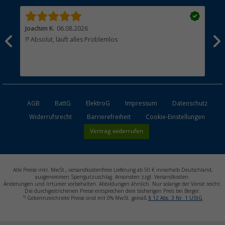
Joachim K.
06.08.2026
And
l
?? Absolut, läuft alles Problemlos
Sch
he
esen
AGB
BattG
ElektroG
Impressum
Datenschutz
Widerrufsrecht
Barrierefreiheit
Cookie-Einstellungen
Vertrag widerrufen
Alle Preise inkl. MwSt., versandkostenfreie Lieferung ab 50 € innerhalb Deutschland,
ausgenommen Sperrgutzuschlag. Ansonsten zzgl. Versandkosten.
Änderungen und Irrtümer vorbehalten. Abbildungen ähnlich. Nur solange der Vorrat reicht.
Die durchgestrichenen Preise entsprechen dem bisherigen Preis bei Berger.
1)
Gekennzeichnete Preise sind mit 0% MwSt. gemäß
§ 12 Abs. 3 Nr. 1 UStG