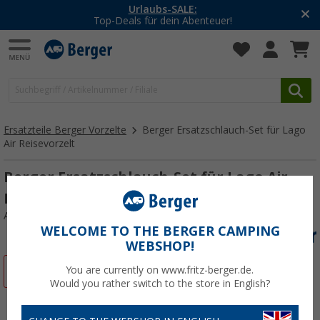
-20% auf Kleidung und Schuhe
Mit dem Aktionscode
20SSV
Ersatzteile Berger Vorzelte
Berger Ersatzschlauch-Set für Lago
Air Reisevorzelt
Berger Ersatzschlauch-Set für Lago Air
Reisevorzelt
Art.-Nr.: 121883
WELCOME TO THE BERGER CAMPING
WEBSHOP!
%
You are currently on www.fritz-berger.de.
Would you rather switch to the store in English?