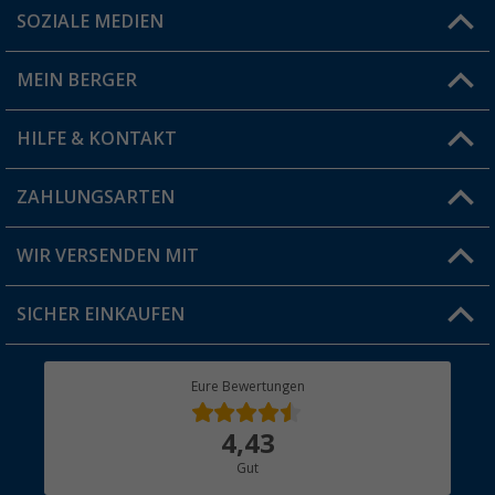
SOZIALE MEDIEN
Du hast eine Frage?
MEIN BERGER
Filiale finden
HILFE & KONTAKT
Vorteilskarte
Blog
ZAHLUNGSARTEN
FAQ & Kontakt
Produkttester
Versandinformationen
WIR VERSENDEN MIT
Jobs & Karriere
Click & Collect
SICHER EINKAUFEN
Geschenkgutschein
Rücksendung
Berger Bewusst
Eure Bewertungen
Bestellstatus
Über uns
4,43
Hauptkatalog
Gut
Händler werden