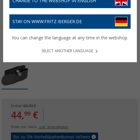
CHANGE TO THE WEBSHOP IN ENGLISH
STAY ON WWW.FRITZ-BERGER.DE
You can change the language at any time in the webshop.
SELECT ANOTHER LANGUAGE
bisher
60,99 €
44,
€
99
Preise inkl. MwSt.,
zzgl. Versandkosten
Bis zu 5% Vorteilskartenbonus sichern