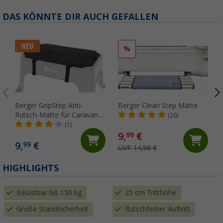
DAS KÖNNTE DIR AUCH GEFALLEN
%
Berger GripStep Anti-
Berger Clean Step Matte
Rutsch-Matte für Caravan
(20)
Step Tritthocker
(1)
9,
€
99
9,
€
99
UVP 14,99 €
HIGHLIGHTS
Belastbar bis 150 kg
25 cm Tritthöhe
Große Standsicherheit
Rutschfester Auftritt