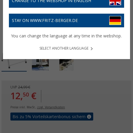
CHANGE TO THE WEBSHOP IN ENGLISH
STAY ON WWW.FRITZ-BERGER.DE
You can change the language at any time in the webshop.
SELECT ANOTHER LANGUAGE
UVP
24,99 €
12,
€
50
Preise inkl. MwSt.,
zzgl. Versandkosten
Bis zu 5% Vorteilskartenbonus sichern