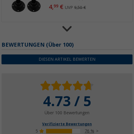
4,
€
99
UVP
9,50 €
HEOSdoor mat Einstiegmatte
BEWERTUNGEN
(
Über
100)
(
Über
100)
24,
€
99
DIESEN ARTIKEL BEWERTEN
ab
UVP
29,- €
4.73 / 5
Berger Läufer
(65)
20,
€
99
Über 100 Bewertungen
ab
Verifizierte Bewertungen
5
76 %