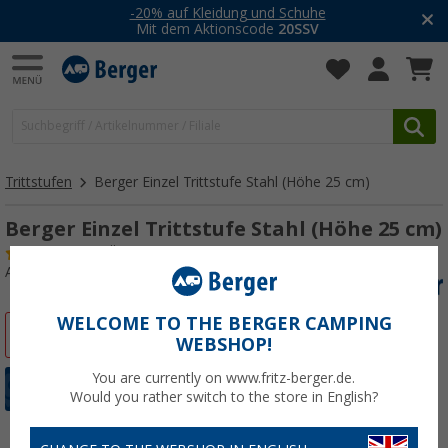
-20% auf Kleidung und Schuhe
Mit dem Aktionscode
20SSV
Trittstufen
Berger Einzel Trittstufe Stahl (Höhe 25 cm)
Berger Einzel Trittstufe Stahl (Höhe 25 cm)
(
Über
100)
Art.-Nr.: 169760
WELCOME TO THE BERGER CAMPING
%
WEBSHOP!
You are currently on www.fritz-berger.de.
Would you rather switch to the store in English?