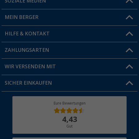
SOZIALE MEDIEN
Du hast eine Frage?
MEIN BERGER
Filiale finden
HILFE & KONTAKT
Vorteilskarte
Blog
ZAHLUNGSARTEN
FAQ & Kontakt
Produkttester
Versandinformationen
WIR VERSENDEN MIT
Jobs & Karriere
Click & Collect
SICHER EINKAUFEN
Geschenkgutschein
Rücksendung
Berger Bewusst
Eure Bewertungen
Bestellstatus
Über uns
4,43
Hauptkatalog
Gut
Händler werden