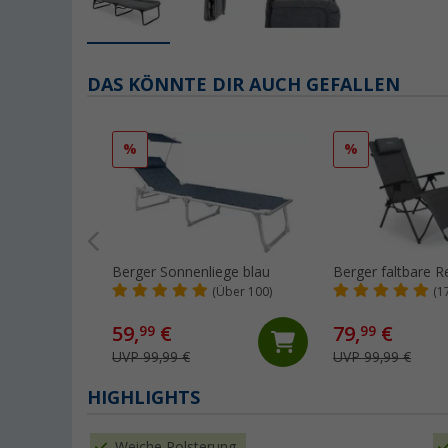
DAS KÖNNTE DIR AUCH GEFALLEN
%
%
Berger Sonnenliege blau
Berger faltbare R
(Über 100)
(1
59,
€
79,
€
99
99
UVP 99,99 €
UVP 99,99 €
HIGHLIGHTS
Weiche Polsterung