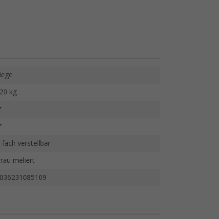
iege
20 kg
-fach verstellbar
rau meliert
036231085109