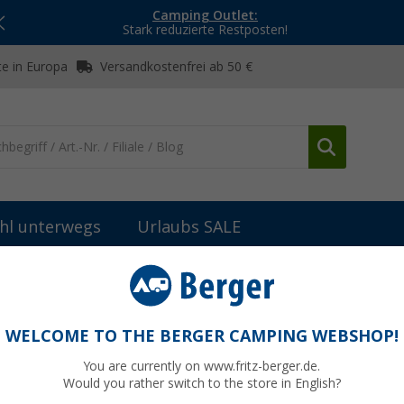
Camping Outlet:
Stark reduzierte Restposten!
e in Europa
Versandkostenfrei ab 50 €
hl unterwegs
Urlaubs SALE
n
Berger Dreibeinliege gepolstert grau meliert
au meliert
WELCOME TO THE BERGER CAMPING WEBSHOP!
13
You are currently on www.fritz-berger.de.
Would you rather switch to the store in English?
UVP
139,-