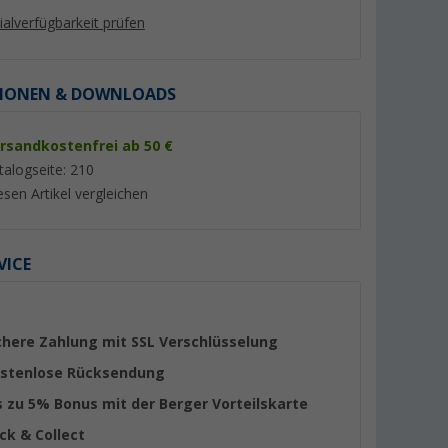
lialverfügbarkeit prüfen
IONEN & DOWNLOADS
rsandkostenfrei ab 50 €
%
%
talogseite: 210
esen Artikel vergleichen
VICE
nliege grün
Berger Hängematte blau
Berger Maggiore
Relaxlounger
er 100)
(6)
9,
€
39,
€
99
99
chere Zahlung mit SSL Verschlüsselung
UVP 19,99 €
UVP 59,99 €
stenlose Rücksendung
s zu 5% Bonus mit der Berger Vorteilskarte
ick & Collect