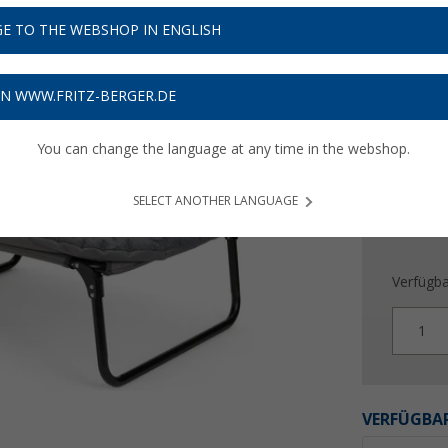
79,
9
E TO THE WEBSHOP IN ENGLISH
Preise inkl
Bis zu 
ON WWW.FRITZ-BERGER.DE
You can change the language at any time in the webshop.
SELECT ANOTHER LANGUAGE
Verfügba
1
VERFÜGBAR