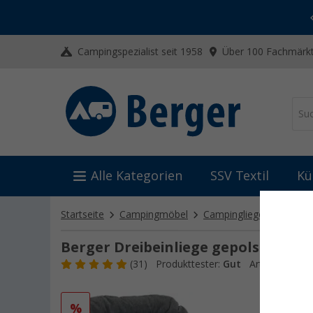
-20% auf Kleidung und Schuhe
Mit dem Aktionscode
20SSV
Campingspezialist seit 1958
Über 100 Fachmärkt
Alle Kategorien
SSV Textil
Kü
Startseite
Campingmöbel
Campingliegen
Liege
Berger Dreibeinliege gepolstert gr
(31)
Produkttester:
Gut
Art.-Nr.: 1760
%