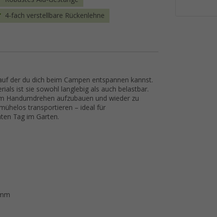
4-fach verstellbare Rückenlehne
, auf der du dich beim Campen entspannen kannst.
ls ist sie sowohl langlebig als auch belastbar.
ge im Handumdrehen aufzubauen und wieder zu
 mühelos transportieren – ideal für
nten Tag im Garten.
5 mm