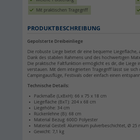
Mit praktischen Tragegriff
PRODUKTBESCHREIBUNG
Gepolsterte Dreibeinliege
Die robuste Liege bietet dir eine bequeme Liegefläche
Dank des stabilen Rahmens und des hochwertigen Materia
Die praktische Faltfunktion ermöglicht es dir, die Lie
verstauen. Mit dem integrierten Tragegriff lässt sie sich
Campingausflüge, Festivals oder einfach einen entspan
Technische Details:
Packmaße (LxBxH): 66 x 75 x 18 cm
Liegefläche (BxT): 204 x 68 cm
Liegehöhe: 34 cm
Rückenlehne (B): 68 cm
Material Bezug: 600D Polyester
Material Gestell: Aluminium pulverbeschichtet, Ø 2
Gewicht: 7,1 kg