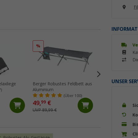
Fi
INFORMAT
Ve
%
%
Ka
Di
UNSER SER
elaxliege
Berger Robustes Feldbett aus
Berger Iseo Sonne
Aluminium
7)
(Üb
(Über 100)
49,
€
69,
€
99
99
Si
UVP 89,99 €
UVP 99,99 €
Ko
Bi
Cl
Robustes Alu-Gestänge