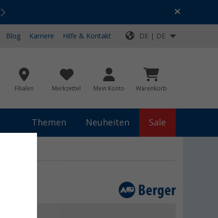
Urlaubs-SALE:
Top-Deals für dein Abenteuer!
Blog
Karriere
Hilfe & Kontakt
DE | DE
Filialen
Merkzettel
Mein Konto
Warenkorb
Themen
Neuheiten
Sale
 €