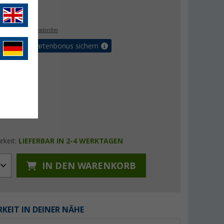
€
9
. MwSt.,
versandkostenfrei
5% Vorteilskartenbonus sichern
rkeit:
LIEFERBAR IN 2-4 WERKTAGEN
IN DEN WARENKORB
KEIT IN DEINER NÄHE