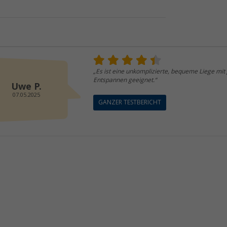
„Es ist eine unkomplizierte, bequeme Liege mit g
Entspannen geeignet.“
Uwe P.
07.05.2025
GANZER TESTBERICHT