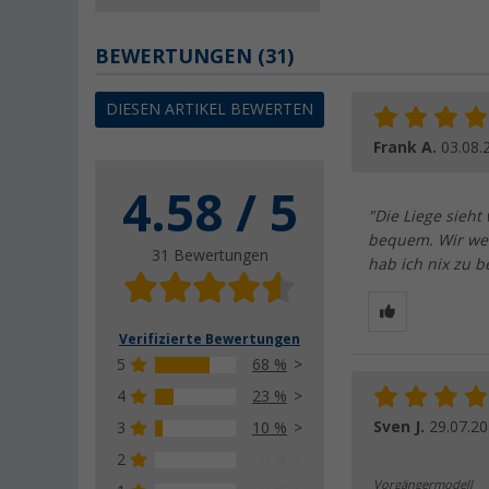
BEWERTUNGEN
(31)
DIESEN ARTIKEL BEWERTEN
Frank A.
03.08.
4.58 / 5
"Die Liege sieht
bequem. Wir wer
31 Bewertungen
hab ich nix zu 
Verifizierte Bewertungen
5
68 %
4
23 %
Sven J.
29.07.2
3
10 %
2
0 %
Vorgängermodell