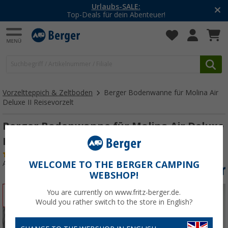
-20% auf Kleidung und Schuhe
Mit dem Aktionscode
20SSV
Vorzeltteppich & Zeltboden
Berger Bodenwanne für Molina Air
Deluxe II Reisevorzelt
Berger Bodenwanne für Molina Air Deluxe
II Reisevorzelt
(4)
Art.-Nr.: 263390
WELCOME TO THE BERGER CAMPING
WEBSHOP!
You are currently on www.fritz-berger.de.
%
Would you rather switch to the store in English?