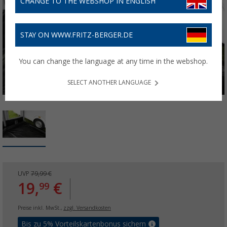
CHANGE TO THE WEBSHOP IN ENGLISH
STAY ON WWW.FRITZ-BERGER.DE
You can change the language at any time in the webshop.
SELECT ANOTHER LANGUAGE
UVP
79,99 €
19,
€
99
Preise inkl. MwSt.,
zzgl. Versandkosten
Bis zu 5% Vorteilskartenbonus sichern