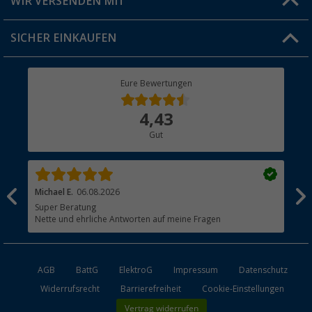
WIR VERSENDEN MIT
Jobs & Karriere
Click & Collect
SICHER EINKAUFEN
Geschenkgutschein
Rücksendung
Berger Bewusst
Eure Bewertungen
Bestellstatus
Über uns
4,43
Hauptkatalog
Gut
Händler werden
Michael E.
06.08.2026
jör
Super Beratung
Gut
Nette und ehrliche Antworten auf meine Fragen
AGB
BattG
ElektroG
Impressum
Datenschutz
Widerrufsrecht
Barrierefreiheit
Cookie-Einstellungen
Vertrag widerrufen