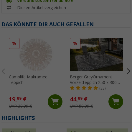
Versandkostenfrei ab 50 €
Diesen Artikel vergleichen
DAS KÖNNTE DIR AUCH GEFALLEN
%
%
Camplife Makramee
Berger GreyOrnament
Teppich
Vorzeltteppich 250 x 300
cm
(33)
19,
€
44,
€
99
99
UVP 39,99 €
UVP 59,99 €
HIGHLIGHTS