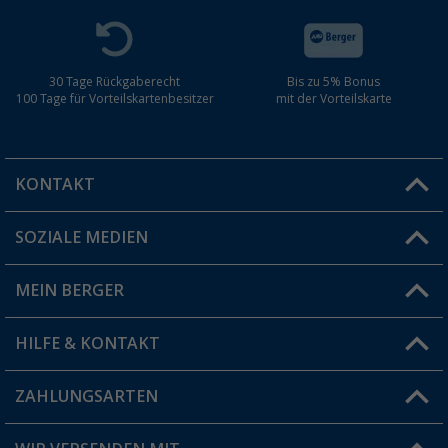
30 Tage Rückgaberecht
Bis zu 5% Bonus
100 Tage für Vorteilskartenbesitzer
mit der Vorteilskarte
KONTAKT
SOZIALE MEDIEN
Du hast eine Frage?
MEIN BERGER
Filiale finden
HILFE & KONTAKT
Vorteilskarte
Blog
ZAHLUNGSARTEN
FAQ & Kontakt
Produkttester
Versandinformationen