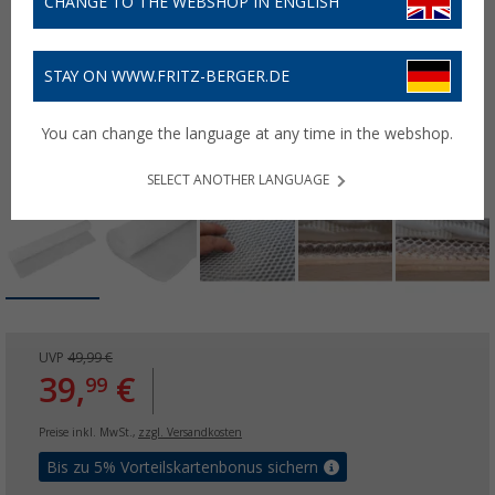
CHANGE TO THE WEBSHOP IN ENGLISH
STAY ON WWW.FRITZ-BERGER.DE
You can change the language at any time in the webshop.
SELECT ANOTHER LANGUAGE
UVP
49,99 €
39,
€
99
Preise inkl. MwSt.,
zzgl. Versandkosten
Bis zu 5% Vorteilskartenbonus sichern