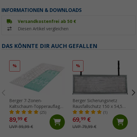
INFORMATIONEN & DOWNLOADS
Versandkostenfrei ab 50 €
Diesen Artikel vergleichen
DAS KÖNNTE DIR AUCH GEFALLEN
%
%
Berger 7-Zonen-
Berger Sicherungsnetz
Kaltschaum-Topperauflage
Rausfallschutz 150 x 54,5
90 x 190 cm
cm
(25)
(1)
89,
€
69,
€
99
99
UVP 99,99 €
UVP 79,99 €