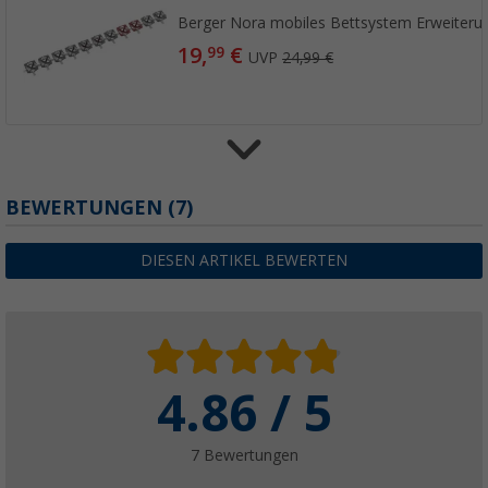
Berger Nora mobiles Bettsystem Erweiteru
19,
€
99
UVP
24,99 €
Berger Sentina Mobil by Froli Bettsystem G
BEWERTUNGEN
(7)
(
Über
100)
99,
€
99
DIESEN ARTIKEL BEWERTEN
UVP
129,- €
4.86 / 5
Berger Sentina Mobil by Froli Bettsystem E
(28)
34,
€
99
7 Bewertungen
UVP
39,99 €