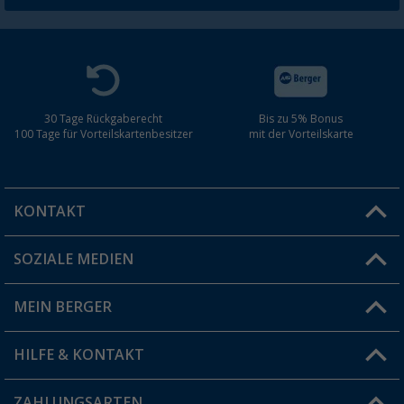
30 Tage Rückgaberecht
Bis zu 5% Bonus
100 Tage für Vorteilskartenbesitzer
mit der Vorteilskarte
KONTAKT
SOZIALE MEDIEN
Du hast eine Frage?
MEIN BERGER
Filiale finden
HILFE & KONTAKT
Vorteilskarte
Blog
ZAHLUNGSARTEN