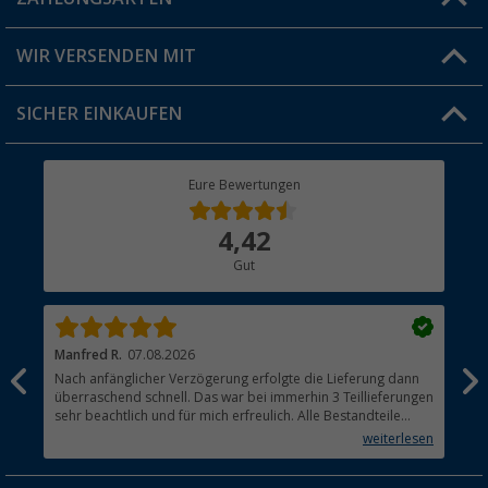
FAQ & Kontakt
Produkttester
Versandinformationen
WIR VERSENDEN MIT
Jobs & Karriere
Click & Collect
SICHER EINKAUFEN
Geschenkgutschein
Rücksendung
Berger Bewusst
Eure Bewertungen
Bestellstatus
Über uns
4,42
Hauptkatalog
Gut
Händler werden
Manfred R.
07.08.2026
Han
Nach anfänglicher Verzögerung erfolgte die Lieferung dann
Sen
überraschend schnell. Das war bei immerhin 3 Teillieferungen
Lie
sehr beachtlich und für mich erfreulich. Alle Bestandteile
waren gut verpackt und in Ordnung. Das Gerät (Gasgrill)
weiterlesen
funktioniert bestens