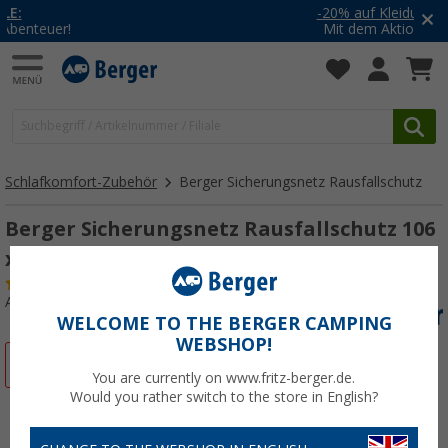
-20% auf Kleidung und Schuhe
Mit dem Aktionscode
20SSV
Schlafkomfort-Zubehör
Berger Sicherungsnetz Rausfallschutz
Berger Sicherungsnetz Rausfallschutz 106
x 54,5 cm
(1)
Art.-Nr.: 025660
WELCOME TO THE BERGER CAMPING
WEBSHOP!
%
You are currently on www.fritz-berger.de.
Would you rather switch to the store in English?