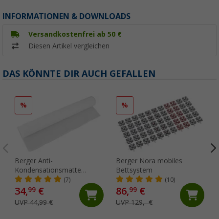
INFORMATIONEN & DOWNLOADS
Versandkostenfrei ab 50 €
Diesen Artikel vergleichen
DAS KÖNNTE DIR AUCH GEFALLEN
%
%
Berger Anti-
Berger Nora mobiles
Kondensationsmatte
Bettsystem
200x100cm
(7)
(10)
34,
€
86,
€
99
99
UVP 44,99 €
UVP 129,- €