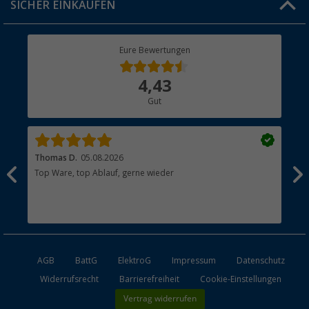
SICHER EINKAUFEN
Geschenkgutschein
Rücksendung
Berger Bewusst
Eure Bewertungen
Bestellstatus
Über uns
4,43
Hauptkatalog
Gut
Händler werden
Thomas D.
05.08.2026
Kla
Top Ware, top Ablauf, gerne wieder
Wie
ein
AGB
BattG
ElektroG
Impressum
Datenschutz
Widerrufsrecht
Barrierefreiheit
Cookie-Einstellungen
Vertrag widerrufen