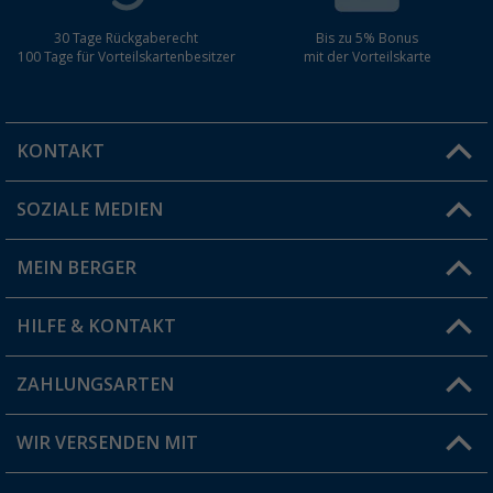
30 Tage Rückgaberecht
Bis zu 5% Bonus
100 Tage für Vorteilskartenbesitzer
mit der Vorteilskarte
KONTAKT
SOZIALE MEDIEN
Du hast eine Frage?
MEIN BERGER
Filiale finden
HILFE & KONTAKT
Vorteilskarte
Blog
ZAHLUNGSARTEN
FAQ & Kontakt
Produkttester
Versandinformationen
WIR VERSENDEN MIT
Jobs & Karriere
Click & Collect