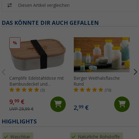
Diesen Artikel vergleichen
DAS KÖNNTE DIR AUCH GEFALLEN
%
Camplife Edelstahldose mit
Berger Weithalsflasche
Bambusdeckel und
Rund
Gummiband 1400 ml
(3)
(70)
9,
€
99
2,
€
99
UVP 29,99 €
(
HIGHLIGHTS
Waschbar
Natürliche Rohstoffe