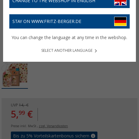
CHANGE TO THE WEBSHOP IN ENGLISH
STAY ON WWW.FRITZ-BERGER.DE
You can change the language at any time in the webshop.
SELECT ANOTHER LANGUAGE
UVP
14,- €
5,
€
99
Preise inkl. MwSt.,
zzgl. Versandkosten
Bis zu 5% Vorteilskartenbonus sichern