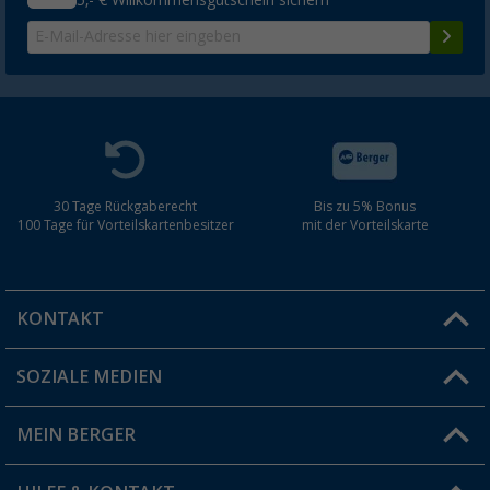
5,- € Willkommensgutschein sichern
30 Tage Rückgaberecht
Bis zu 5% Bonus
100 Tage für Vorteilskartenbesitzer
mit der Vorteilskarte
KONTAKT
SOZIALE MEDIEN
Du hast eine Frage?
MEIN BERGER
Filiale finden