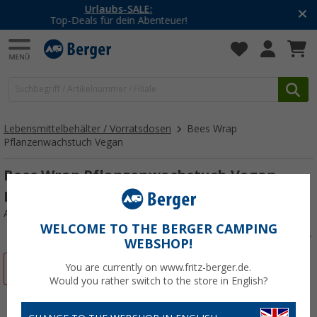
-20% auf Kleidung und Schuhe
Mit dem Aktionscode
20SSV
Lebensmittelbehälter / Vorratsdosen
Bees Wrap
Pflanzenwachstuch Vegan
Bees Wrap Pflanzenwachstuch Vegan
Meadow Magic für Sandwiches
Art.-Nr.: 665328
WELCOME TO THE BERGER CAMPING
WEBSHOP!
%
You are currently on www.fritz-berger.de.
Would you rather switch to the store in English?