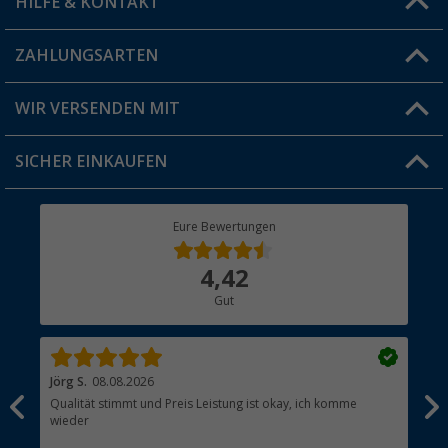
HILFE & KONTAKT
Vorteilskarte
Blog
ZAHLUNGSARTEN
FAQ & Kontakt
Produkttester
Versandinformationen
WIR VERSENDEN MIT
Jobs & Karriere
Click & Collect
SICHER EINKAUFEN
Geschenkgutschein
Rücksendung
Berger Bewusst
Eure Bewertungen
Bestellstatus
Über uns
4,42
Hauptkatalog
Gut
Händler werden
Jörg S.
08.08.2026
Wer
Qualität stimmt und Preis Leistung ist okay, ich komme
Hat
wieder