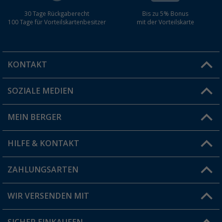
30 Tage Rückgaberecht
Bis zu 5% Bonus
100 Tage für Vorteilskartenbesitzer
mit der Vorteilskarte
KONTAKT
SOZIALE MEDIEN
Du hast eine Frage?
MEIN BERGER
Filiale finden
HILFE & KONTAKT
Vorteilskarte
Blog
ZAHLUNGSARTEN
FAQ & Kontakt
Produkttester
Versandinformationen
WIR VERSENDEN MIT
Jobs & Karriere
Click & Collect