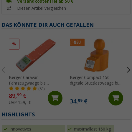
Versandkostenfrei ab 50 €
Diesen Artikel vergleichen
DAS KÖNNTE DIR AUCH GEFALLEN
%
Berger Caravan
Berger Compact 150
Fahrzeugwaage bis
digitale Stützlastwaage bis
Gesamtgewicht 6.000 kg für
150 kg für
(63)
Wohnwagen & Wohnmobil
Anhängerkupplung
89,
€
99
34,
€
99
UVP 159,- €
HIGHLIGHTS
innovatives
maximallast 150 kg