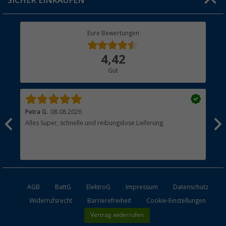
SICHER EINKAUFEN
Geschenkgutschein
Rücksendung
Berger Bewusst
Eure Bewertungen
Bestellstatus
Über uns
4,42
Hauptkatalog
Gut
Händler werden
Petra G.
08.08.2026
Jör
n
Alles Super, schnelle und reibungslose Lieferung.
Qua
wie
AGB
BattG
ElektroG
Impressum
Datenschutz
Widerrufsrecht
Barrierefreiheit
Cookie-Einstellungen
Vertrag widerrufen