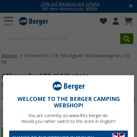
-20% auf Kleidung und Schuhe
Mit dem Aktionscode
20SSV
Waagen
ATSensoTec STB 150 Digitale Stützlastwaage bis 150
kg
ATSensoTec STB 150 Digitale
Stützlastwaage bis 150 kg
(
Über
100)
Art.-Nr.: 238610
WELCOME TO THE BERGER CAMPING
WEBSHOP!
You are currently on www.fritz-berger.de.
%
Would you rather switch to the store in English?