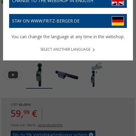
CHANGE TO THE WEBSHOP IN ENGLISH
STAY ON WWW.FRITZ-BERGER.DE
You can change the language at any time in the webshop.
SELECT ANOTHER LANGUAGE
UVP
65,99 €
59,
€
99
Preise inkl. MwSt.,
versandkostenfrei
Bis zu 5% Vorteilskartenbonus sichern